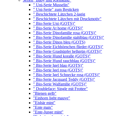
Serien "Baby und Kleinkind"
" Uni-Serie Musselin"
" Uni-Serie" zum Besticken
" Beschichtete Lätzchen 2-lagig
" Beschichtete Lätzchen mit Druckmotiv"
" Bio-Serie Uni (GOTS)"
" Bio-Serie At home (GOTS)"
" Bio-Serie Dinofamilie rosa (GOTS)"
" Bio-Serie Dinofamilie stahlblau (GOTS)"
" Bio-Serie Dinos bleu (GOTS)
" Bio-Serie Eichhörnchen flieder (GOTS)"
" Bio-Serie Grashüpfer hellgrün (GOTS)"
" Bio-Serie Hund koralle (GOTS)"
" Bio-Serie Hund rauchblau (GOTS)"
" Bio-Serie Igel blau (GOTS)"
" Bio-Serie Igel rosa (GOTS)"
" Bio-Serie Igel Schnecke rosa (GOTS)"
" Bio-Serie Jacquard Teddy (GOTS)"
" Bio-Serie Walfamilie (GOTS)"
" Doubleface: Single mit Frottee"
"Bienen gelb"
"Einhorn light mauve"
"Eisbär mint"
"Ente mais"
"Ente-Junge mint"