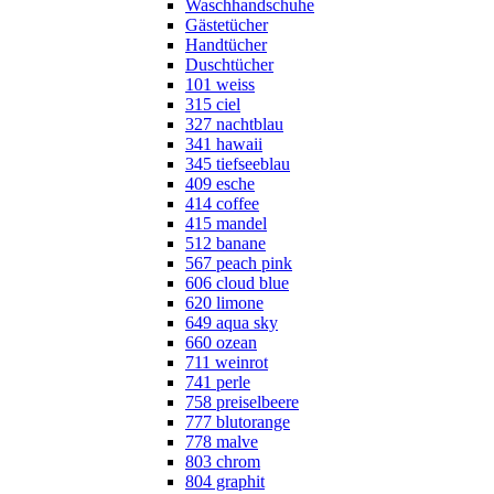
Waschhandschuhe
Gästetücher
Handtücher
Duschtücher
101 weiss
315 ciel
327 nachtblau
341 hawaii
345 tiefseeblau
409 esche
414 coffee
415 mandel
512 banane
567 peach pink
606 cloud blue
620 limone
649 aqua sky
660 ozean
711 weinrot
741 perle
758 preiselbeere
777 blutorange
778 malve
803 chrom
804 graphit