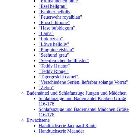
"Erdmännchen pinie"
"Esel hellgrau"
"Faultier helloliv
"Feuerwehr royalblau"
"Frosch limone"
"Hase bubblegum"
"Lama"
"Lok ozean"
"Löwe helloliv"
"Pinguine eisblau"
"Seehund grau"
"Seepferdchen hellflieder"
"Teddy II natur"
"Teddy Ringel"
"Tigergesicht camel"
"Verschiedene Serien, lieferbar solange Vorrat"
"Zebra"
Bademäntel und Schlafanzüge Jungen und Mädchen
Schlafanzüge und Bademäntel Knaben Größe
116-176
Schlafanzüge und Bademäntel Mädchen Größe
116-176
Erwachsene
Handtuchserie Jacquard Raute
Handtuchserie Mäander