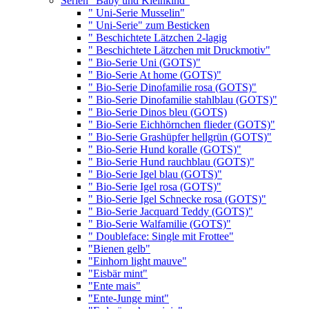
Serien "Baby und Kleinkind"
" Uni-Serie Musselin"
" Uni-Serie" zum Besticken
" Beschichtete Lätzchen 2-lagig
" Beschichtete Lätzchen mit Druckmotiv"
" Bio-Serie Uni (GOTS)"
" Bio-Serie At home (GOTS)"
" Bio-Serie Dinofamilie rosa (GOTS)"
" Bio-Serie Dinofamilie stahlblau (GOTS)"
" Bio-Serie Dinos bleu (GOTS)
" Bio-Serie Eichhörnchen flieder (GOTS)"
" Bio-Serie Grashüpfer hellgrün (GOTS)"
" Bio-Serie Hund koralle (GOTS)"
" Bio-Serie Hund rauchblau (GOTS)"
" Bio-Serie Igel blau (GOTS)"
" Bio-Serie Igel rosa (GOTS)"
" Bio-Serie Igel Schnecke rosa (GOTS)"
" Bio-Serie Jacquard Teddy (GOTS)"
" Bio-Serie Walfamilie (GOTS)"
" Doubleface: Single mit Frottee"
"Bienen gelb"
"Einhorn light mauve"
"Eisbär mint"
"Ente mais"
"Ente-Junge mint"