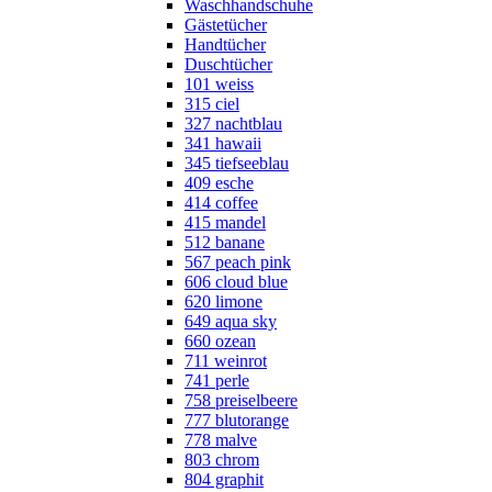
Waschhandschuhe
Gästetücher
Handtücher
Duschtücher
101 weiss
315 ciel
327 nachtblau
341 hawaii
345 tiefseeblau
409 esche
414 coffee
415 mandel
512 banane
567 peach pink
606 cloud blue
620 limone
649 aqua sky
660 ozean
711 weinrot
741 perle
758 preiselbeere
777 blutorange
778 malve
803 chrom
804 graphit