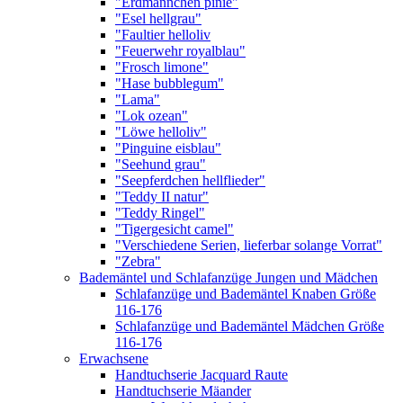
"Erdmännchen pinie"
"Esel hellgrau"
"Faultier helloliv
"Feuerwehr royalblau"
"Frosch limone"
"Hase bubblegum"
"Lama"
"Lok ozean"
"Löwe helloliv"
"Pinguine eisblau"
"Seehund grau"
"Seepferdchen hellflieder"
"Teddy II natur"
"Teddy Ringel"
"Tigergesicht camel"
"Verschiedene Serien, lieferbar solange Vorrat"
"Zebra"
Bademäntel und Schlafanzüge Jungen und Mädchen
Schlafanzüge und Bademäntel Knaben Größe
116-176
Schlafanzüge und Bademäntel Mädchen Größe
116-176
Erwachsene
Handtuchserie Jacquard Raute
Handtuchserie Mäander