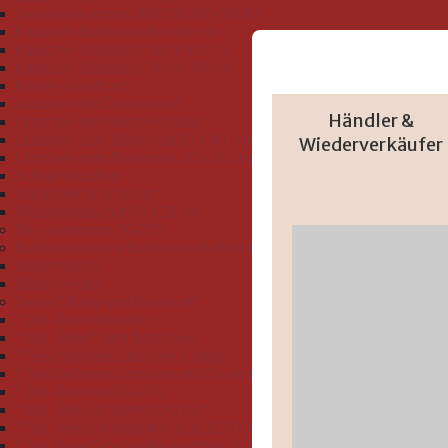
Geschenkkartons (KBT 80/80+WHS)
Kapuzen-Badetuch 80 x 80 cm
Kapuzen-Badetuch 100 x 100 cm
Kapuzen-Badetuch 140 x 140 cm
Kinder-Handtuch
Lätzchen mit Druckknopf
Händler &
Lätzchen mit Klettverschluss
Lätzchen zum Binden ab 32 x 40 cm
Wiederverkäufer
Lätzchen zum Binden bis 25 x 30 cm
Schlupflätzchen
Seiftücher 30 x 30 cm
Waschhandschuh 15 x 20 cm
Bio-Sortiment "GOTS"
Bademäntel und Badeoveralls Kleinkind Größe 74-116
Bademäntel
Badeoveralls
Serien "Baby und Kleinkind"
" Uni-Serie Musselin"
" Uni-Serie" zum Besticken
" Beschichtete Lätzchen 2-lagig
" Beschichtete Lätzchen mit Druckmotiv"
" Bio-Serie Uni (GOTS)"
" Bio-Serie At home (GOTS)"
" Bio-Serie Dinofamilie rosa (GOTS)"
" Bio-Serie Dinofamilie stahlblau (GOTS)"