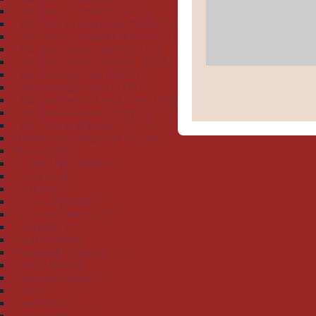
" Bio-Serie Dinos bleu (GOTS)
" Bio-Serie Eichhörnchen flieder (GOTS)"
" Bio-Serie Grashüpfer hellgrün (GOTS)"
" Bio-Serie Hund koralle (GOTS)"
" Bio-Serie Hund rauchblau (GOTS)"
" Bio-Serie Igel blau (GOTS)"
" Bio-Serie Igel rosa (GOTS)"
" Bio-Serie Igel Schnecke rosa (GOTS)"
" Bio-Serie Jacquard Teddy (GOTS)"
" Bio-Serie Walfamilie (GOTS)"
" Doubleface: Single mit Frottee"
"Bienen gelb"
"Einhorn light mauve"
"Eisbär mint"
"Ente mais"
"Ente-Junge mint"
"Erdmännchen pinie"
"Esel hellgrau"
"Faultier helloliv
"Feuerwehr royalblau"
"Frosch limone"
"Hase bubblegum"
"Lama"
"Lok ozean"