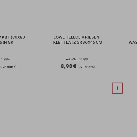
 KBT (80X80
LÖWE HELLOLIV RIESEN-
 IN GK
KLETTLATZ GR 30X45 CM
WAS
 041994
Art.-Nr.: 041993
8,98 €
(UVP brutto)
(UVP brutto)
1