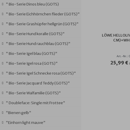
" Bio-Serie Dinos bleu (GOTS)
" Bio-Serie Eichhörnchen flieder (GOTS)"
" Bio-Serie Grashüpfer hellgrün (GOTS)"
" Bio-Serie Hund koralle (GOTS)"
LÖWE HELLOLIV
CM)+WHS
" Bio-Serie Hund rauchblau (GOTS)"
" Bio-Serie Igel blau (GOTS)"
Art.-Nr.:
25,99 €
" Bio-Serie Igel rosa (GOTS)"
" Bio-Serie Igel Schnecke rosa (GOTS)"
" Bio-Serie Jacquard Teddy (GOTS)"
" Bio-Serie Walfamilie (GOTS)"
" Doubleface: Single mit Frottee"
"Bienen gelb"
"Einhorn light mauve"