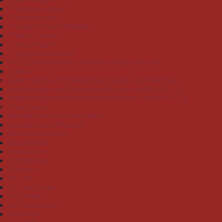
"Löwe helloliv"
"Pinguine eisblau"
"Seehund grau"
"Seepferdchen hellflieder"
"Teddy II natur"
"Teddy Ringel"
"Tigergesicht camel"
"Verschiedene Serien, lieferbar solange Vorrat"
"Zebra"
Bademäntel und Schlafanzüge Jungen und Mädchen
Schlafanzüge und Bademäntel Knaben Größe 116-176
Schlafanzüge und Bademäntel Mädchen Größe 116-176
Erwachsene
Handtuchserie Jacquard Raute
Handtuchserie Mäander
Waschhandschuhe
Gästetücher
Handtücher
Duschtücher
101 weiss
315 ciel
327 nachtblau
341 hawaii
345 tiefseeblau
409 esche