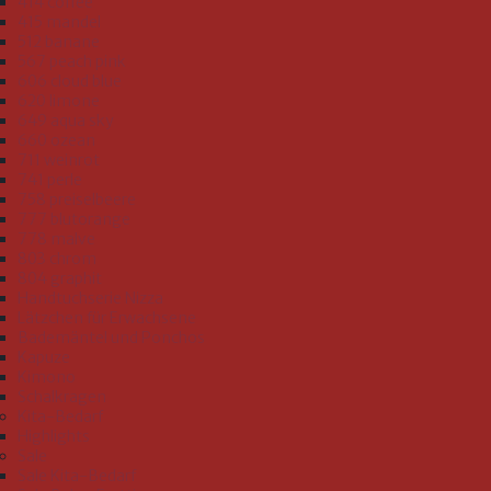
414 coffee
415 mandel
512 banane
567 peach pink
606 cloud blue
620 limone
649 aqua sky
660 ozean
711 weinrot
741 perle
758 preiselbeere
777 blutorange
778 malve
803 chrom
804 graphit
Handtuchserie Nizza
Lätzchen für Erwachsene
Bademäntel und Ponchos
Kapuze
Kimono
Schalkragen
Kita-Bedarf
Highlights
Sale
Sale Kita-Bedarf