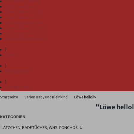
Sale Baby-Frottier
Sale Erwachsene
Sale Größen 74-80
Sale Größen 86-92
Sale Größen 98-104
Sale Größen 110-128
Sale Größen 140-152
Sale Größen 164-188
|
Pflege
|
Fabrikverkauf
|
Händlersuche
Startseite
Serien Baby und Kleinkind
Löwe helloliv
"Löwe hellol
KATEGORIEN
LÄTZCHEN, BADETÜCHER, WHS, PONCHOS