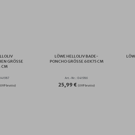
LLOLIV
LÖWE HELLOLIV BADE-
LÖW
EN GRÖSSE 6
PONCHO GRÖSSE 60X75 CM
CM
 041987
Art.-Nr.: 041986
25,99 €
(UVP brutto)
(UVP brutto)