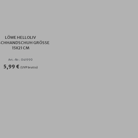
LÖWE HELLOLIV
CHHANDSCHUH GRÖSSE 1
5X21 CM
Art.-Nr.: 041990
5,99 €
(UVP brutto)