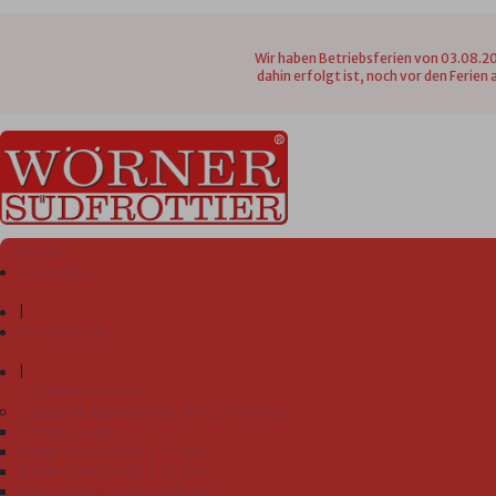
Wir haben Betriebsferien von 03.08.20
dahin erfolgt ist, noch vor den Ferie
Menü
Startseite
|
Wir über uns
|
Unsere Produkte
Lätzchen, Badetücher, WHS, Ponchos
Ärmellätzchen
Bade-Poncho 60 x 75 cm
Bade-Poncho 80 x 75 cm
Bade-Poncho 100 x 80 cm