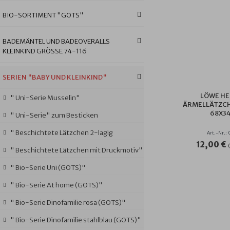
BIO-SORTIMENT "GOTS"
BADEMÄNTEL UND BADEOVERALLS
KLEINKIND GRÖSSE 74-116
SERIEN "BABY UND KLEINKIND"
LÖWE HE
" Uni-Serie Musselin"
ÄRMELLÄTZCH
8X34 
" Uni-Serie" zum Besticken
" Beschichtete Lätzchen 2-lagig
Art.-Nr.:
12,00 €
" Beschichtete Lätzchen mit Druckmotiv"
" Bio-Serie Uni (GOTS)"
" Bio-Serie At home (GOTS)"
" Bio-Serie Dinofamilie rosa (GOTS)"
" Bio-Serie Dinofamilie stahlblau (GOTS)"