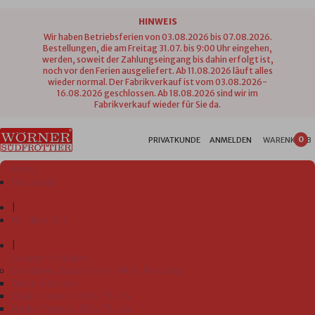
HINWEIS
Wir haben Betriebsferien von 03.08.2026 bis 07.08.2026.
Bestellungen, die am Freitag 31.07. bis 9:00 Uhr eingehen,
werden, soweit der Zahlungseingang bis dahin erfolgt ist,
noch vor den Ferien ausgeliefert. Ab 11.08.2026 läuft alles
wieder normal. Der Fabrikverkauf ist vom 03.08.2026-
16.08.2026 geschlossen. Ab 18.08.2026 sind wir im
Fabrikverkauf wieder für Sie da.
0
PRIVATKUNDE
ANMELDEN
WARENKORB
Menü
Startseite
|
Wir über uns
|
Unsere Produkte
Lätzchen, Badetücher, WHS, Ponchos
Ärmellätzchen
Bade-Poncho 60 x 75 cm
Bade-Poncho 80 x 75 cm