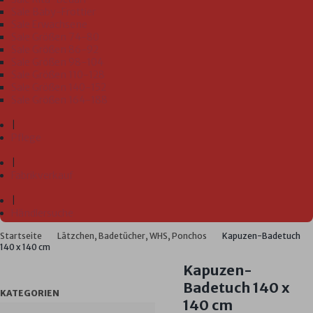
Sale Baby-Frottier
Sale Erwachsene
Sale Größen 74-80
Sale Größen 86-92
Sale Größen 98-104
Sale Größen 110-128
Sale Größen 140-152
Sale Größen 164-188
|
Pflege
|
Fabrikverkauf
|
Händlersuche
Startseite
Lätzchen, Badetücher, WHS, Ponchos
Kapuzen-Badetuch
140 x 140 cm
Kapuzen-
Badetuch 140 x
KATEGORIEN
140 cm