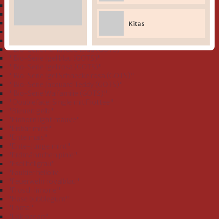
" Bio-Serie Dinofamilie stahlblau (GOTS)"
" Bio-Serie Dinos bleu (GOTS)
" Bio-Serie Eichhörnchen flieder (GOTS)"
Kitas
" Bio-Serie Grashüpfer hellgrün (GOTS)"
" Bio-Serie Hund koralle (GOTS)"
" Bio-Serie Hund rauchblau (GOTS)"
" Bio-Serie Igel blau (GOTS)"
" Bio-Serie Igel rosa (GOTS)"
" Bio-Serie Igel Schnecke rosa (GOTS)"
" Bio-Serie Jacquard Teddy (GOTS)"
" Bio-Serie Walfamilie (GOTS)"
" Doubleface: Single mit Frottee"
"Bienen gelb"
"Einhorn light mauve"
"Eisbär mint"
"Ente mais"
"Ente-Junge mint"
"Erdmännchen pinie"
"Esel hellgrau"
"Faultier helloliv
"Feuerwehr royalblau"
"Frosch limone"
"Hase bubblegum"
"Lama"
"Lok ozean"