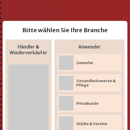
Bade-Poncho 100 x 80 cm
Geschenkkartons (KBT 80/80+WHS)
Kapuzen-Badetuch 80 x 80 cm
Kapuzen-Badetuch 100 x 100 cm
Kapuzen-Badetuch 140 x 140 cm
Kinder-Handtuch
Bitte wählen Sie Ihre Branche
Lätzchen mit Druckknopf
Lätzchen mit Klettverschluss
Lätzchen zum Binden ab 32 x 40 cm
Händler &
Anwender
Lätzchen zum Binden bis 25 x 30 cm
Wiederverkäufer
Schlupflätzchen
Seiftücher 30 x 30 cm
Gewerbe
Waschhandschuh 15 x 20 cm
Bio-Sortiment "GOTS"
Bademäntel und Badeoveralls Kleinkind Größe 74-116
Bademäntel
Gesundheitswesen &
Pflege
Badeoveralls
Serien "Baby und Kleinkind"
" Uni-Serie Musselin"
" Uni-Serie" zum Besticken
Privatkunde
" Beschichtete Lätzchen 2-lagig
" Beschichtete Lätzchen mit Druckmotiv"
" Bio-Serie Uni (GOTS)"
" Bio-Serie At home (GOTS)"
Städte & Vereine
" Bio-Serie Dinofamilie rosa (GOTS)"