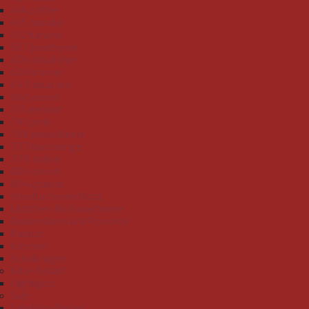
414 coffee
415 mandel
512 banane
567 peach pink
606 cloud blue
620 limone
649 aqua sky
660 ozean
711 weinrot
741 perle
758 preiselbeere
777 blutorange
778 malve
803 chrom
804 graphit
Handtuchserie Nizza
Lätzchen für Erwachsene
Bademäntel und Ponchos
Kapuze
Kimono
Schalkragen
Kita-Bedarf
Highlights
Sale
Sale Kita-Bedarf