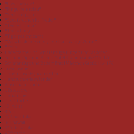
"Löwe helloliv"
"Pinguine eisblau"
"Seehund grau"
"Seepferdchen hellflieder"
"Teddy II natur"
"Teddy Ringel"
"Tigergesicht camel"
"Verschiedene Serien, lieferbar solange Vorrat"
"Zebra"
Bademäntel und Schlafanzüge Jungen und Mädchen
Schlafanzüge und Bademäntel Knaben Größe 116-176
Schlafanzüge und Bademäntel Mädchen Größe 116-176
Erwachsene
Handtuchserie Jacquard Raute
Handtuchserie Mäander
Waschhandschuhe
Gästetücher
Handtücher
Duschtücher
101 weiss
315 ciel
327 nachtblau
341 hawaii
345 tiefseeblau
409 esche