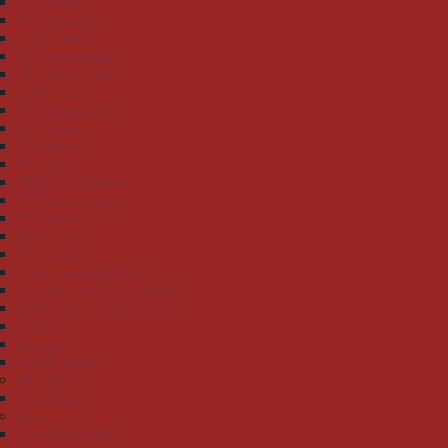
414 coffee
415 mandel
512 banane
567 peach pink
606 cloud blue
620 limone
649 aqua sky
660 ozean
711 weinrot
741 perle
758 preiselbeere
777 blutorange
778 malve
803 chrom
804 graphit
Handtuchserie Nizza
Lätzchen für Erwachsene
Bademäntel und Ponchos
Kapuze
Kimono
Schalkragen
Kita-Bedarf
Highlights
Sale
Sale Kita-Bedarf