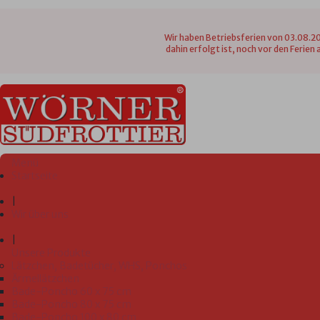
Wir haben Betriebsferien von 03.08.20
dahin erfolgt ist, noch vor den Ferie
Menü
Startseite
|
Wir über uns
|
Unsere Produkte
Lätzchen, Badetücher, WHS, Ponchos
Ärmellätzchen
Bade-Poncho 60 x 75 cm
Bade-Poncho 80 x 75 cm
Bade-Poncho 100 x 80 cm