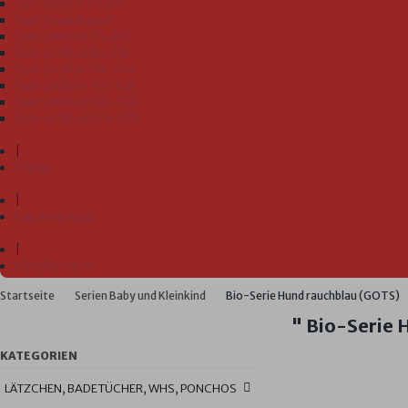
Sale Baby-Frottier
Sale Erwachsene
Sale Größen 74-80
Sale Größen 86-92
Sale Größen 98-104
Sale Größen 110-128
Sale Größen 140-152
Sale Größen 164-188
|
Pflege
|
Fabrikverkauf
|
Händlersuche
Startseite
Serien Baby und Kleinkind
Bio-Serie Hund rauchblau (GOTS)
" Bio-Serie
KATEGORIEN
LÄTZCHEN, BADETÜCHER, WHS, PONCHOS