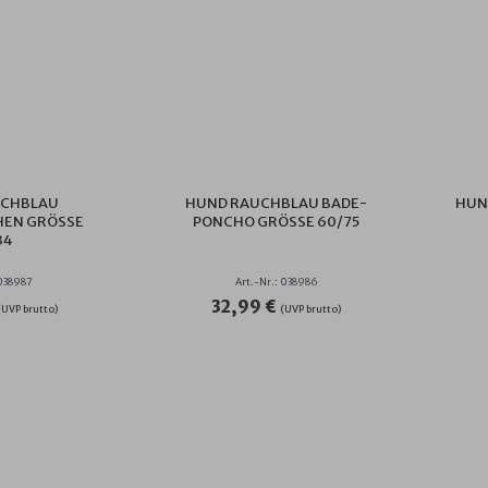
UCHBLAU
HUND RAUCHBLAU BADE-
HUN
EN GRÖSSE 6
PONCHO GRÖSSE 60/75
4
 038987
Art.-Nr.: 038986
32,99 €
(UVP brutto)
(UVP brutto)