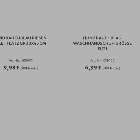
ND RAUCHBLAU RIESEN-
HUND RAUCHBLAU
LETTLATZ GR 30X45 CM
WASCHHANDSCHUH GRÖSSE 1
5/21
Art.-Nr.: 038993
Art.-Nr.: 038990
9,98 €
6,99 €
(UVP brutto)
(UVP brutto)