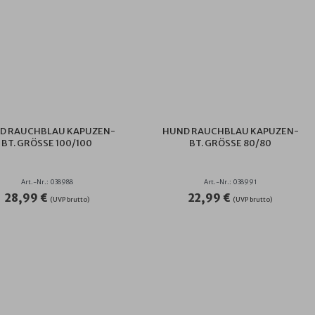
D RAUCHBLAU KAPUZEN-
HUND RAUCHBLAU KAPUZEN-
BT. GRÖSSE 100/100
BT. GRÖSSE 80/80
Art.-Nr.: 038988
Art.-Nr.: 038991
28,99 €
22,99 €
(UVP brutto)
(UVP brutto)