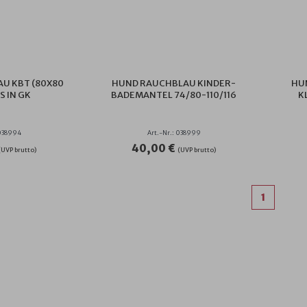
U KBT (80X80
HUND RAUCHBLAU KINDER-
HU
 IN GK
BADEMANTEL 74/80-110/116
K
 038994
Art.-Nr.: 038999
40,00 €
(UVP brutto)
(UVP brutto)
1