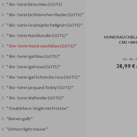
" Bio-Serie Dinos bleu (GOTS)
" Bio-Serie Eichhörnchen flieder (GOTS)"
" Bio-Serie Grashüpfer hellgrün (GOTS)"
" Bio-Serie Hund koralle (GOTS)"
HUND RAUCHBLA
CM) +WHS
" Bio-Serie Hund rauchblau (GOTS)"
" Bio-Serie Igel blau (GOTS)"
Art.-Nr.:
28,99 €
" Bio-Serie Igel rosa (GOTS)"
" Bio-Serie Igel Schnecke rosa (GOTS)"
" Bio-Serie Jacquard Teddy (GOTS)"
" Bio-Serie Walfamilie (GOTS)"
" Doubleface: Single mit Frottee"
"Bienen gelb"
"Einhorn light mauve"