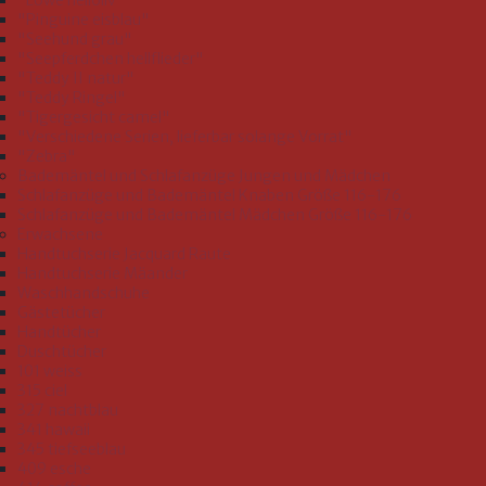
"Löwe helloliv"
"Pinguine eisblau"
"Seehund grau"
"Seepferdchen hellflieder"
"Teddy II natur"
"Teddy Ringel"
"Tigergesicht camel"
"Verschiedene Serien, lieferbar solange Vorrat"
"Zebra"
Bademäntel und Schlafanzüge Jungen und Mädchen
Schlafanzüge und Bademäntel Knaben Größe 116-176
Schlafanzüge und Bademäntel Mädchen Größe 116-176
Erwachsene
Handtuchserie Jacquard Raute
Handtuchserie Mäander
Waschhandschuhe
Gästetücher
Handtücher
Duschtücher
101 weiss
315 ciel
327 nachtblau
341 hawaii
345 tiefseeblau
409 esche