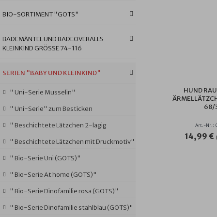
BIO-SORTIMENT "GOTS"
BADEMÄNTEL UND BADEOVERALLS
KLEINKIND GRÖSSE 74-116
SERIEN "BABY UND KLEINKIND"
HUND RA
" Uni-Serie Musselin"
ÄRMELLÄTZCH
8/3
" Uni-Serie" zum Besticken
" Beschichtete Lätzchen 2-lagig
Art.-Nr.:
14,99 €
" Beschichtete Lätzchen mit Druckmotiv"
" Bio-Serie Uni (GOTS)"
" Bio-Serie At home (GOTS)"
" Bio-Serie Dinofamilie rosa (GOTS)"
" Bio-Serie Dinofamilie stahlblau (GOTS)"