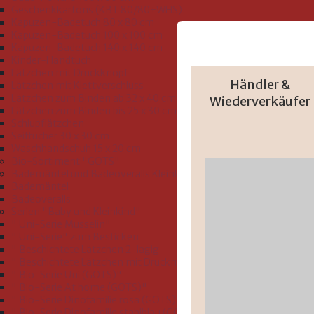
Geschenkkartons (KBT 80/80+WHS)
Kapuzen-Badetuch 80 x 80 cm
Kapuzen-Badetuch 100 x 100 cm
Kapuzen-Badetuch 140 x 140 cm
Kinder-Handtuch
Lätzchen mit Druckknopf
Händler &
Lätzchen mit Klettverschluss
Lätzchen zum Binden ab 32 x 40 cm
Wiederverkäufer
Lätzchen zum Binden bis 25 x 30 cm
Schlupflätzchen
Seiftücher 30 x 30 cm
Waschhandschuh 15 x 20 cm
Bio-Sortiment "GOTS"
Bademäntel und Badeoveralls Kleinkind Größe 74-116
Bademäntel
Badeoveralls
Serien "Baby und Kleinkind"
" Uni-Serie Musselin"
" Uni-Serie" zum Besticken
" Beschichtete Lätzchen 2-lagig
" Beschichtete Lätzchen mit Druckmotiv"
" Bio-Serie Uni (GOTS)"
" Bio-Serie At home (GOTS)"
" Bio-Serie Dinofamilie rosa (GOTS)"
" Bio-Serie Dinofamilie stahlblau (GOTS)"