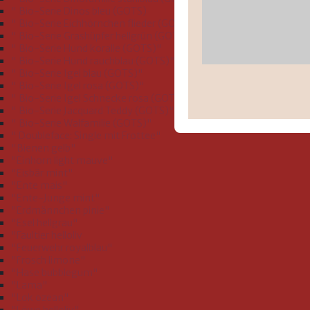
" Bio-Serie Dinos bleu (GOTS)
" Bio-Serie Eichhörnchen flieder (GOTS)"
" Bio-Serie Grashüpfer hellgrün (GOTS)"
" Bio-Serie Hund koralle (GOTS)"
" Bio-Serie Hund rauchblau (GOTS)"
" Bio-Serie Igel blau (GOTS)"
" Bio-Serie Igel rosa (GOTS)"
" Bio-Serie Igel Schnecke rosa (GOTS)"
" Bio-Serie Jacquard Teddy (GOTS)"
" Bio-Serie Walfamilie (GOTS)"
" Doubleface: Single mit Frottee"
"Bienen gelb"
"Einhorn light mauve"
"Eisbär mint"
"Ente mais"
"Ente-Junge mint"
"Erdmännchen pinie"
"Esel hellgrau"
"Faultier helloliv
"Feuerwehr royalblau"
"Frosch limone"
"Hase bubblegum"
"Lama"
"Lok ozean"