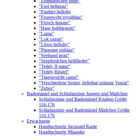
"Erdmännchen pinie"
"Esel hellgrau"
"Faultier helloliv
"Feuerwehr royalblau"
"Frosch limone"
"Hase bubblegum"
"Lama"
"Lok ozean"
"Löwe helloliv"
"Pinguine eisblau"
"Seehund grau"
"Seepferdchen hellflieder"
"Teddy II natur"
"Teddy Ringel"
"Tigergesicht camel"
"Verschiedene Serien, lieferbar solange Vorrat"
"Zebra"
Bademäntel und Schlafanzüge Jungen und Mädchen
Schlafanzüge und Bademäntel Knaben Größe
116-176
Schlafanzüge und Bademäntel Mädchen Größe
116-176
Erwachsene
Handtuchserie Jacquard Raute
Handtuchserie Mäander