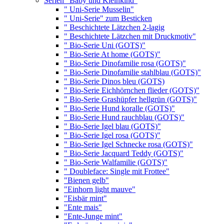
Serien "Baby und Kleinkind"
" Uni-Serie Musselin"
" Uni-Serie" zum Besticken
" Beschichtete Lätzchen 2-lagig
" Beschichtete Lätzchen mit Druckmotiv"
" Bio-Serie Uni (GOTS)"
" Bio-Serie At home (GOTS)"
" Bio-Serie Dinofamilie rosa (GOTS)"
" Bio-Serie Dinofamilie stahlblau (GOTS)"
" Bio-Serie Dinos bleu (GOTS)
" Bio-Serie Eichhörnchen flieder (GOTS)"
" Bio-Serie Grashüpfer hellgrün (GOTS)"
" Bio-Serie Hund koralle (GOTS)"
" Bio-Serie Hund rauchblau (GOTS)"
" Bio-Serie Igel blau (GOTS)"
" Bio-Serie Igel rosa (GOTS)"
" Bio-Serie Igel Schnecke rosa (GOTS)"
" Bio-Serie Jacquard Teddy (GOTS)"
" Bio-Serie Walfamilie (GOTS)"
" Doubleface: Single mit Frottee"
"Bienen gelb"
"Einhorn light mauve"
"Eisbär mint"
"Ente mais"
"Ente-Junge mint"