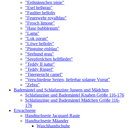
"Erdmännchen pinie"
"Esel hellgrau"
"Faultier helloliv
"Feuerwehr royalblau"
"Frosch limone"
"Hase bubblegum"
"Lama"
"Lok ozean"
"Löwe helloliv"
"Pinguine eisblau"
"Seehund grau"
"Seepferdchen hellflieder"
"Teddy II natur"
"Teddy Ringel"
"Tigergesicht camel"
"Verschiedene Serien, lieferbar solange Vorrat"
"Zebra"
Bademäntel und Schlafanzüge Jungen und Mädchen
Schlafanzüge und Bademäntel Knaben Größe 116-176
Schlafanzüge und Bademäntel Mädchen Größe 116-
176
Erwachsene
Handtuchserie Jacquard Raute
Handtuchserie Mäander
Waschhandschuhe