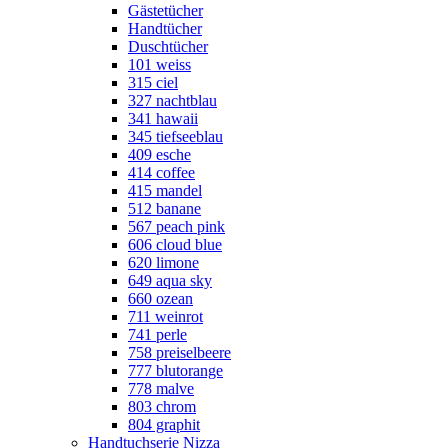
Gästetücher
Handtücher
Duschtücher
101 weiss
315 ciel
327 nachtblau
341 hawaii
345 tiefseeblau
409 esche
414 coffee
415 mandel
512 banane
567 peach pink
606 cloud blue
620 limone
649 aqua sky
660 ozean
711 weinrot
741 perle
758 preiselbeere
777 blutorange
778 malve
803 chrom
804 graphit
Handtuchserie Nizza