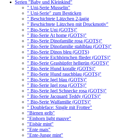
Serien "Baby und Kleinkind"
" Uni-Serie Musselin"
" Uni-Serie" zum Besticken
" Beschichtete Lätzchen 2-lagig
" Beschichtete Lätzchen mit Druckmotiv"
" Bio-Serie Uni (GOTS)"
" Bio-Serie At home (GOTS)"
" Bio-Serie Dinofamilie rosa (GOTS)"
" Bio-Serie Dinofamilie stahlblau (GOTS)"
" Bio-Serie Dinos bleu (GOTS)
" Bio-Serie Eichhörnchen flieder (GOTS)"
" Bio-Serie Grashüpfer hellgrün (GOTS)"
" Bio-Serie Hund koralle (GOTS)"
" Bio-Serie Hund rauchblau (GOTS)"
" Bio-Serie Igel blau (GOTS)"
" Bio-Serie Igel rosa (GOTS)"
" Bio-Serie Igel Schnecke rosa (GOTS)"
" Bio-Serie Jacquard Teddy (GOTS)"
" Bio-Serie Walfamilie (GOTS)"
" Doubleface: Single mit Frottee"
"Bienen gelb"
"Einhorn light mauve"
"Eisbär mint"
"Ente mais"
"Ente-Junge mint"