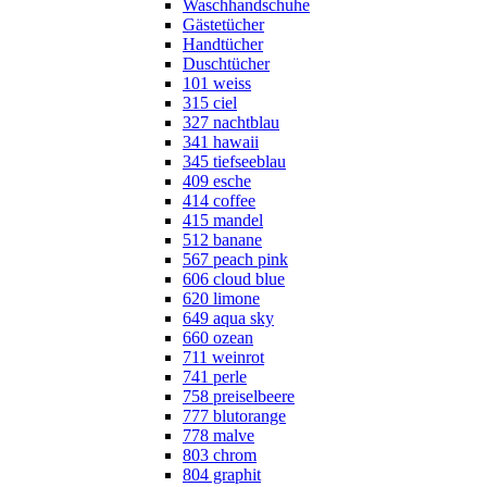
Waschhandschuhe
Gästetücher
Handtücher
Duschtücher
101 weiss
315 ciel
327 nachtblau
341 hawaii
345 tiefseeblau
409 esche
414 coffee
415 mandel
512 banane
567 peach pink
606 cloud blue
620 limone
649 aqua sky
660 ozean
711 weinrot
741 perle
758 preiselbeere
777 blutorange
778 malve
803 chrom
804 graphit