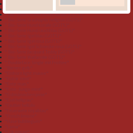
" Bio-Serie Dinofamilie stahlblau (GOTS)"
" Bio-Serie Dinos bleu (GOTS)
" Bio-Serie Eichhörnchen flieder (GOTS)"
" Bio-Serie Grashüpfer hellgrün (GOTS)"
" Bio-Serie Hund koralle (GOTS)"
" Bio-Serie Hund rauchblau (GOTS)"
" Bio-Serie Igel blau (GOTS)"
" Bio-Serie Igel rosa (GOTS)"
" Bio-Serie Igel Schnecke rosa (GOTS)"
" Bio-Serie Jacquard Teddy (GOTS)"
" Bio-Serie Walfamilie (GOTS)"
" Doubleface: Single mit Frottee"
"Bienen gelb"
"Einhorn light mauve"
"Eisbär mint"
"Ente mais"
"Ente-Junge mint"
"Erdmännchen pinie"
"Esel hellgrau"
"Faultier helloliv
"Feuerwehr royalblau"
"Frosch limone"
"Hase bubblegum"
"Lama"
"Lok ozean"