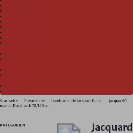
Sale Kita-Bedarf
Sale Baby-Frottier
Sale Erwachsene
Sale Größen 74-80
Sale Größen 86-92
Sale Größen 98-104
Sale Größen 110-128
Sale Größen 140-152
Sale Größen 164-188
|
Pflege
|
Fabrikverkauf
|
Händlersuche
Startseite
Erwachsene
Handtuchserie Jacquard Raute
Jacquard R
mandel Duschtuch 70/140 cm
Jacquard
KATEGORIEN