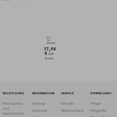
UNI
GREIGE-
STAHLBLAU
KAPUZEN-
BADETUCH
Art.-
140X140
Nr.:
082482
CM
37,98
€
(UVP
brutto)
RECHTLICHES
INFORMATION
SERVICE
DOWNLOADS
Privatsphäre
Sitemap
Kontakt
Pflege
und
Lieferzeit
Werksverkauf
Pflege KN
Datenschutz