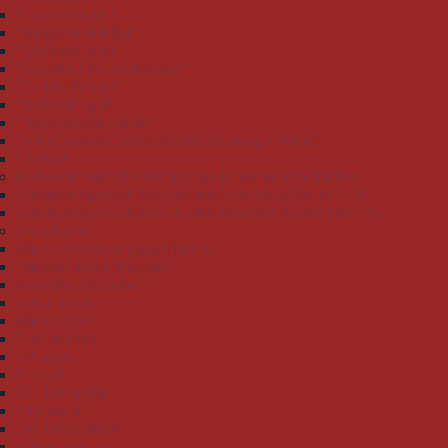
"Löwe helloliv"
"Pinguine eisblau"
"Seehund grau"
"Seepferdchen hellflieder"
"Teddy II natur"
"Teddy Ringel"
"Tigergesicht camel"
"Verschiedene Serien, lieferbar solange Vorrat"
"Zebra"
Bademäntel und Schlafanzüge Jungen und Mädchen
Schlafanzüge und Bademäntel Knaben Größe 116-176
Schlafanzüge und Bademäntel Mädchen Größe 116-176
Erwachsene
Handtuchserie Jacquard Raute
Handtuchserie Mäander
Waschhandschuhe
Gästetücher
Handtücher
Duschtücher
101 weiss
315 ciel
327 nachtblau
341 hawaii
345 tiefseeblau
409 esche