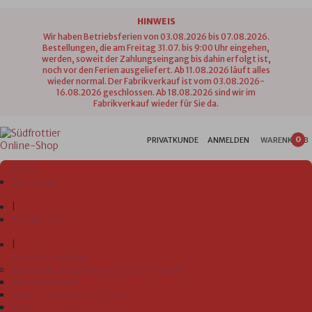
HINWEIS
Wir haben Betriebsferien von 03.08.2026 bis 07.08.2026.
Bestellungen, die am Freitag 31.07. bis 9:00 Uhr eingehen,
werden, soweit der Zahlungseingang bis dahin erfolgt ist,
noch vor den Ferien ausgeliefert. Ab 11.08.2026 läuft alles
wieder normal. Der Fabrikverkauf ist vom 03.08.2026-
16.08.2026 geschlossen. Ab 18.08.2026 sind wir im
Fabrikverkauf wieder für Sie da.
0
PRIVATKUNDE
ANMELDEN
WARENKORB
Menü
Startseite
|
Wir über uns
|
Unsere Produkte
Lätzchen, Badetücher, WHS, Ponchos
Ärmellätzchen
Bade-Poncho 60 x 75 cm
Bade-Poncho 80 x 75 cm