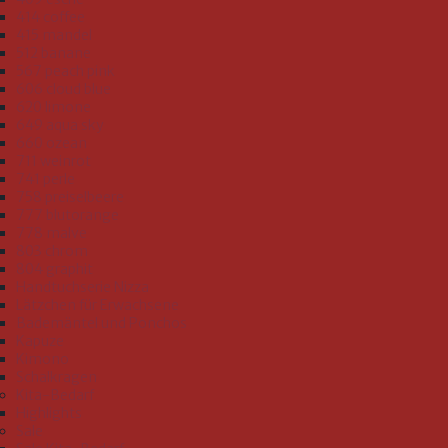
414 coffee
415 mandel
512 banane
567 peach pink
606 cloud blue
620 limone
649 aqua sky
660 ozean
711 weinrot
741 perle
758 preiselbeere
777 blutorange
778 malve
803 chrom
804 graphit
Handtuchserie Nizza
Lätzchen für Erwachsene
Bademäntel und Ponchos
Kapuze
Kimono
Schalkragen
Kita-Bedarf
Highlights
Sale