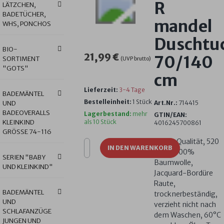
R
LÄTZCHEN,
BADETÜCHER,
mandel
WHS, PONCHOS
Duschtu
BIO-
21,99 €
70/140
SORTIMENT
(UVP brutto)
"GOTS"
cm
Lieferzeit:
3-4 Tage
BADEMÄNTEL
Bestelleinheit:
1 Stück
UND
Art.Nr.:
714415
BADEOVERALLS
Lagerbestand:
mehr
GTIN/EAN:
KLEINKIND
als 10 Stück
4016245700861
GRÖSSE 74-116
Luxus-Qualität, 520
IN DEN WARENKORB
g/m², 100%
SERIEN "BABY
Baumwolle,
UND KLEINKIND"
Jacquard-Bordüre
Raute,
BADEMÄNTEL
trocknerbeständig,
UND
verzieht nicht nach
SCHLAFANZÜGE
dem Waschen, 60°C
JUNGEN UND