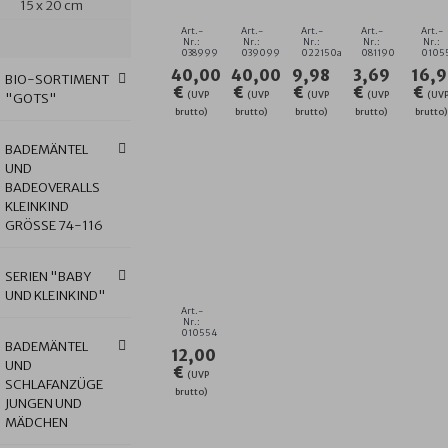
15 x 20 cm
BADEMANTEL
74/80-
LACHSROSA-
GRÖSSE 1
D
74/80-
110/116
ERIKA
5/21
2
Art.-
Art.-
Art.-
Art.-
Art.-
110/116
SEIFTUCH
C
Nr.:
Nr.:
Nr.:
Nr.:
Nr.:
038999
039099
022150a
081190
0105
3ER
2E
40,00
40,00
9,98
3,69
16,
SET
SE
BIO-SORTIMENT
€
€
€
€
€
3
(UVP
(UVP
(UVP
(UVP
(UV
"GOTS"
brutto)
brutto)
brutto)
brutto)
brutto)
BADEMÄNTEL
UND
BADEOVERALLS
KLEINKIND
GRÖSSE 74-116
AT
HOME
BLAU
SERIEN "BABY
WASCHHANDSCHUH
UND KLEINKIND"
3ER
Art.-
SET
Nr.:
010554
15
BADEMÄNTEL
12,00
X
UND
€
21
(UVP
SCHLAFANZÜGE
CM
brutto)
JUNGEN UND
MÄDCHEN