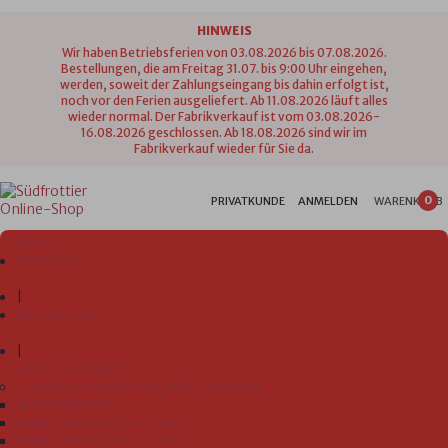
HINWEIS
Wir haben Betriebsferien von 03.08.2026 bis 07.08.2026.
Bestellungen, die am Freitag 31.07. bis 9:00 Uhr eingehen,
werden, soweit der Zahlungseingang bis dahin erfolgt ist,
noch vor den Ferien ausgeliefert. Ab 11.08.2026 läuft alles
wieder normal. Der Fabrikverkauf ist vom 03.08.2026-
16.08.2026 geschlossen. Ab 18.08.2026 sind wir im
Fabrikverkauf wieder für Sie da.
0
PRIVATKUNDE
ANMELDEN
WARENKORB
Menü
Startseite
|
Wir über uns
|
Unsere Produkte
Lätzchen, Badetücher, WHS, Ponchos
Ärmellätzchen
Bade-Poncho 60 x 75 cm
Bade-Poncho 80 x 75 cm