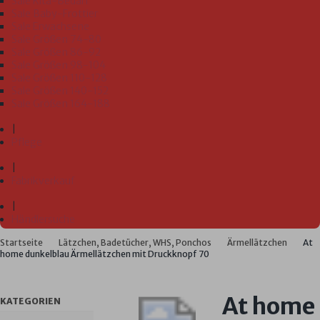
Sale Kita-Bedarf
Sale Baby-Frottier
Sale Erwachsene
Sale Größen 74-80
Sale Größen 86-92
Sale Größen 98-104
Sale Größen 110-128
Sale Größen 140-152
Sale Größen 164-188
|
Pflege
|
Fabrikverkauf
|
Händlersuche
Startseite
Lätzchen, Badetücher, WHS, Ponchos
Ärmellätzchen
At
home dunkelblau Ärmellätzchen mit Druckknopf 70
At home
KATEGORIEN