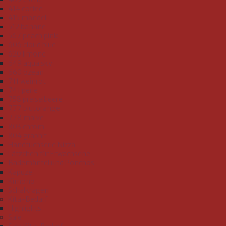
414 coffee
415 mandel
512 banane
567 peach pink
606 cloud blue
620 limone
649 aqua sky
660 ozean
711 weinrot
741 perle
758 preiselbeere
777 blutorange
778 malve
803 chrom
804 graphit
Handtuchserie Nizza
Lätzchen für Erwachsene
Bademäntel und Ponchos
Kapuze
Kimono
Schalkragen
Kita-Bedarf
Highlights
Sale