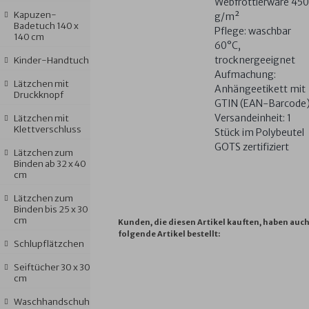
Webfrottierware 450
Kapuzen-
g/m²
Badetuch 140 x
Pflege: waschbar
140 cm
60°C,
trocknergeeignet
Kinder-Handtuch
Aufmachung:
Lätzchen mit
Anhängeetikett mit
Druckknopf
GTIN (EAN-Barcode
Versandeinheit: 1
Lätzchen mit
Klettverschluss
Stück im Polybeutel
GOTS zertifiziert
Lätzchen zum
Binden ab 32 x 40
cm
Lätzchen zum
Binden bis 25 x 30
cm
Kunden, die diesen Artikel kauften, haben auc
folgende Artikel bestellt:
Schlupflätzchen
Seiftücher 30 x 30
cm
HUND
IGEL
MUSSELIN
UNI
AT
RAUCHBLAU
BLAU
UG
HELLOLIV
H
Waschhandschuh
KINDER-
BADEMANTEL
UNI
WASCHHAN
B