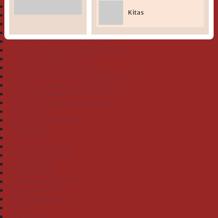
" Bio-Serie Dinofamilie stahlblau (GOTS)"
Kitas
" Bio-Serie Dinos bleu (GOTS)
" Bio-Serie Eichhörnchen flieder (GOTS)"
" Bio-Serie Grashüpfer hellgrün (GOTS)"
" Bio-Serie Hund koralle (GOTS)"
" Bio-Serie Hund rauchblau (GOTS)"
" Bio-Serie Igel blau (GOTS)"
" Bio-Serie Igel rosa (GOTS)"
" Bio-Serie Igel Schnecke rosa (GOTS)"
" Bio-Serie Jacquard Teddy (GOTS)"
" Bio-Serie Walfamilie (GOTS)"
" Doubleface: Single mit Frottee"
"Bienen gelb"
"Einhorn light mauve"
"Eisbär mint"
"Ente mais"
"Ente-Junge mint"
"Erdmännchen pinie"
"Esel hellgrau"
"Faultier helloliv
"Feuerwehr royalblau"
"Frosch limone"
"Hase bubblegum"
"Lama"
"Lok ozean"