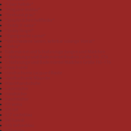
"Löwe helloliv"
"Pinguine eisblau"
"Seehund grau"
"Seepferdchen hellflieder"
"Teddy II natur"
"Teddy Ringel"
"Tigergesicht camel"
"Verschiedene Serien, lieferbar solange Vorrat"
"Zebra"
Bademäntel und Schlafanzüge Jungen und Mädchen
Schlafanzüge und Bademäntel Knaben Größe 116-176
Schlafanzüge und Bademäntel Mädchen Größe 116-176
Erwachsene
Handtuchserie Jacquard Raute
Handtuchserie Mäander
Waschhandschuhe
Gästetücher
Handtücher
Duschtücher
101 weiss
315 ciel
327 nachtblau
341 hawaii
345 tiefseeblau
409 esche