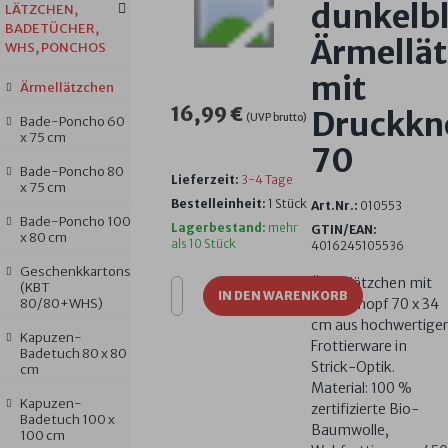
dunkelb
LÄTZCHEN,
BADETÜCHER,
Ärmellä
WHS, PONCHOS
mit
Ärmellätzchen
16,99 €
Druckkn
(UVP brutto)
Bade-Poncho 60
x 75 cm
70
Bade-Poncho 80
Lieferzeit:
3-4 Tage
x 75 cm
Bestelleinheit:
1 Stück
Art.Nr.:
010553
Bade-Poncho 100
Lagerbestand:
mehr
GTIN/EAN:
x 80 cm
als 10 Stück
4016245105536
Geschenkkartons
Ärmellätzchen mit
(KBT
IN DEN WARENKORB
80/80+WHS)
Druckknopf 70 x 34
cm aus hochwertiger
Kapuzen-
Frottierware in
Badetuch 80 x 80
Strick-Optik.
cm
Material: 100 %
Kapuzen-
zertifizierte Bio-
Badetuch 100 x
Baumwolle,
100 cm