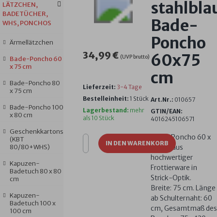
stahlbla
LÄTZCHEN,
BADETÜCHER,
Bade-
WHS, PONCHOS
Poncho
Ärmellätzchen
34,99 €
60x75
(UVP brutto)
Bade-Poncho 60
x 75 cm
cm
Bade-Poncho 80
Lieferzeit:
3-4 Tage
x 75 cm
Bestelleinheit:
1 Stück
Art.Nr.:
010657
Bade-Poncho 100
Lagerbestand:
mehr
GTIN/EAN:
x 80 cm
als 10 Stück
4016245106571
Geschenkkartons
Bade-Poncho 60 x
(KBT
IN DEN WARENKORB
80/80+WHS)
75 cm aus
hochwertiger
Kapuzen-
Frottierware in
Badetuch 80 x 80
Strick-Optik.
cm
Breite: 75 cm. Länge
Kapuzen-
ab Schulternaht: 60
Badetuch 100 x
cm, Gesamtmaß des
100 cm