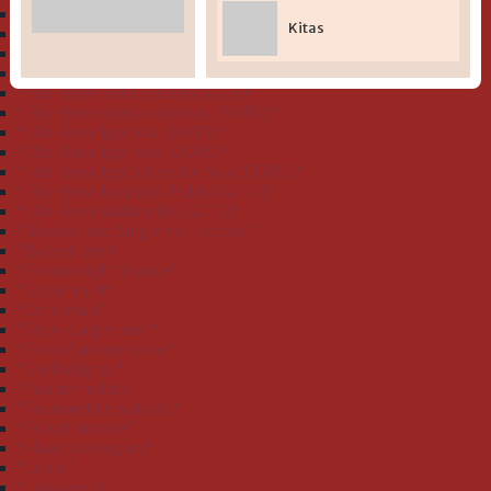
" Bio-Serie Dinofamilie stahlblau (GOTS)"
Kitas
" Bio-Serie Dinos bleu (GOTS)
" Bio-Serie Eichhörnchen flieder (GOTS)"
" Bio-Serie Grashüpfer hellgrün (GOTS)"
" Bio-Serie Hund koralle (GOTS)"
" Bio-Serie Hund rauchblau (GOTS)"
" Bio-Serie Igel blau (GOTS)"
" Bio-Serie Igel rosa (GOTS)"
" Bio-Serie Igel Schnecke rosa (GOTS)"
" Bio-Serie Jacquard Teddy (GOTS)"
" Bio-Serie Walfamilie (GOTS)"
" Doubleface: Single mit Frottee"
"Bienen gelb"
"Einhorn light mauve"
"Eisbär mint"
"Ente mais"
"Ente-Junge mint"
"Erdmännchen pinie"
"Esel hellgrau"
"Faultier helloliv
"Feuerwehr royalblau"
"Frosch limone"
"Hase bubblegum"
"Lama"
"Lok ozean"