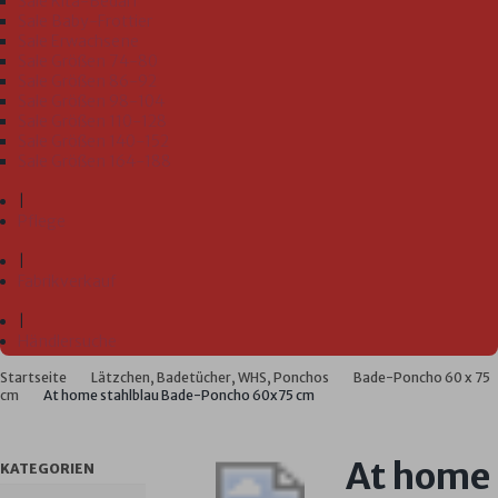
Sale Kita-Bedarf
Sale Baby-Frottier
Sale Erwachsene
Sale Größen 74-80
Sale Größen 86-92
Sale Größen 98-104
Sale Größen 110-128
Sale Größen 140-152
Sale Größen 164-188
|
Pflege
|
Fabrikverkauf
|
Händlersuche
Startseite
Lätzchen, Badetücher, WHS, Ponchos
Bade-Poncho 60 x 75
cm
At home stahlblau Bade-Poncho 60x75 cm
At home
KATEGORIEN