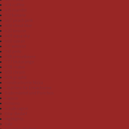
414 coffee
415 mandel
512 banane
567 peach pink
606 cloud blue
620 limone
649 aqua sky
660 ozean
711 weinrot
741 perle
758 preiselbeere
777 blutorange
778 malve
803 chrom
804 graphit
Handtuchserie Nizza
Lätzchen für Erwachsene
Bademäntel und Ponchos
Kapuze
Kimono
Schalkragen
Kita-Bedarf
Highlights
Sale