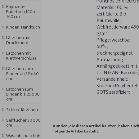
Ponchos 75 x 120 c
Kapuzen-
Material: 100 %
Badetuch 140 x
zertifzierte Bio-
140 cm
Baumwolle,
Webfrottierware 450
Kinder-Handtuch
g/m²
Lätzchen mit
Pflege: waschbar
Druckknopf
60°C,
trocknergeeignet
Lätzchen mit
Klettverschluss
Aufmachung:
Anhängeetikett mit
Lätzchen zum
GTIN (EAN-Barcode
Binden ab 32 x 40
cm
Versandeinheit: 1
Stück im Polybeutel
Lätzchen zum
GOTS zertifiziert
Binden bis 25 x 30
cm
Schlupflätzchen
Seiftücher 30 x 30
cm
Kunden, die diesen Artikel kauften, haben auc
folgende Artikel bestellt:
Waschhandschuh