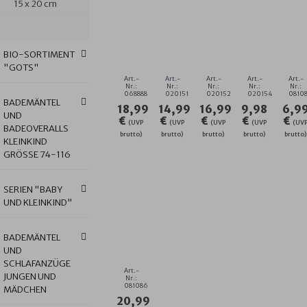
15 x 20 cm
UNI
STERNE
STERNE
STERNE
UN
PINK
GRAU
GRAU
GRAU
GE
KAPUZEN-
DRUCKKNOPFLATZ
DRUCKKNOPFLATZ
WASCHHAN
C
BIO-SORTIMENT
BT.
22X29
26X40
3ER
RI
"GOTS"
GRÖSSE 1
CM
CM
SET
KL
Art.-
Art.-
Art.-
Art.-
Art.-
00X100 C
2ER
2ER
15
G
Nr.:
Nr.:
Nr.:
Nr.:
Nr.:
068888
020151
020152
020154
0810
M
SET
SET
X
30
BADEMÄNTEL
18,99
14,99
16,99
9,98
6,9
21
UND
€
€
€
€
€
CM
(UVP
(UVP
(UVP
(UVP
(UV
BADEOVERALLS
brutto)
brutto)
brutto)
brutto)
brutto)
KLEINKIND
GRÖSSE 74-116
SERIEN "BABY
UND KLEINKIND"
UNI
GELB-
BADEMÄNTEL
CHROM
UND
BADE-
SCHLAFANZÜGE
PONCHO
Art.-
JUNGEN UND
GRÖSSE 6
Nr.:
081086
MÄDCHEN
0/75
20,99