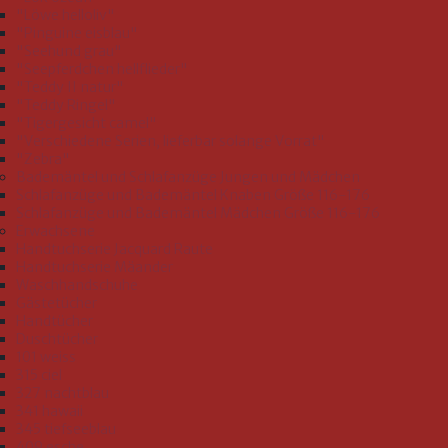
"Löwe helloliv"
"Pinguine eisblau"
"Seehund grau"
"Seepferdchen hellflieder"
"Teddy II natur"
"Teddy Ringel"
"Tigergesicht camel"
"Verschiedene Serien, lieferbar solange Vorrat"
"Zebra"
Bademäntel und Schlafanzüge Jungen und Mädchen
Schlafanzüge und Bademäntel Knaben Größe 116-176
Schlafanzüge und Bademäntel Mädchen Größe 116-176
Erwachsene
Handtuchserie Jacquard Raute
Handtuchserie Mäander
Waschhandschuhe
Gästetücher
Handtücher
Duschtücher
101 weiss
315 ciel
327 nachtblau
341 hawaii
345 tiefseeblau
409 esche