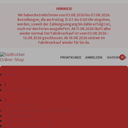
HINWEIS
Wir haben Betriebsferien von 03.08.2026 bis 07.08.2026.
Bestellungen, die am Freitag 31.07. bis 9:00 Uhr eingehen,
werden, soweit der Zahlungseingang bis dahin erfolgt ist,
noch vor den Ferien ausgeliefert. Ab 11.08.2026 läuft alles
wieder normal. Der Fabrikverkauf ist vom 03.08.2026-
16.08.2026 geschlossen. Ab 18.08.2026 sind wir im
Fabrikverkauf wieder für Sie da.
0
PRIVATKUNDE
ANMELDEN
WARENKORB
Menü
Startseite
|
Wir über uns
|
Unsere Produkte
Lätzchen, Badetücher, WHS, Ponchos
Ärmellätzchen
Bade-Poncho 60 x 75 cm
Bade-Poncho 80 x 75 cm