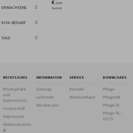
€
(UVP
ERWACHSENE
brutto)
KITA-BEDARF
SALE
RECHTLICHES
INFORMATION
SERVICE
DOWNLOADS
Privatsphäre
Sitemap
Kontakt
Pflege
und
Lieferzeit
Werksverkauf
Pflege KN
Datenschutz
Wir über uns
Pflege TE
Unsere AGB
Pflege TE-
Impressum
GOTS
Widerrufsrecht
&