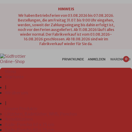
HINWEIS
Wir haben Betriebsferien von 03.08.2026 bis 07.08.2026.
Bestellungen, die am Freitag 31.07. bis 9:00 Uhr eingehen,
werden, soweit der Zahlungseingang bis dahin erfolgt ist,
noch vor den Ferien ausgeliefert. Ab 11.08.2026 läuft alles
wieder normal. Der Fabrikverkauf ist vom 03.08.2026-
16.08.2026 geschlossen. Ab 18.08.2026 sind wir im
Fabrikverkauf wieder für Sie da.
0
PRIVATKUNDE
ANMELDEN
WARENKORB
Menü
Startseite
|
Wir über uns
|
Unsere Produkte
Lätzchen, Badetücher, WHS, Ponchos
Ärmellätzchen
Bade-Poncho 60 x 75 cm
Bade-Poncho 80 x 75 cm