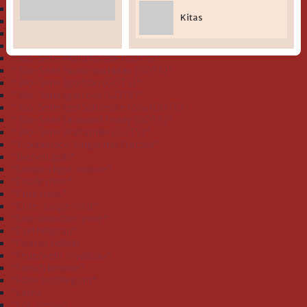
" Bio-Serie Dinofamilie stahlblau (GOTS)"
Kitas
" Bio-Serie Dinos bleu (GOTS)
" Bio-Serie Eichhörnchen flieder (GOTS)"
" Bio-Serie Grashüpfer hellgrün (GOTS)"
" Bio-Serie Hund koralle (GOTS)"
" Bio-Serie Hund rauchblau (GOTS)"
" Bio-Serie Igel blau (GOTS)"
" Bio-Serie Igel rosa (GOTS)"
" Bio-Serie Igel Schnecke rosa (GOTS)"
" Bio-Serie Jacquard Teddy (GOTS)"
" Bio-Serie Walfamilie (GOTS)"
" Doubleface: Single mit Frottee"
"Bienen gelb"
"Einhorn light mauve"
"Eisbär mint"
"Ente mais"
"Ente-Junge mint"
"Erdmännchen pinie"
"Esel hellgrau"
"Faultier helloliv
"Feuerwehr royalblau"
"Frosch limone"
"Hase bubblegum"
"Lama"
"Lok ozean"