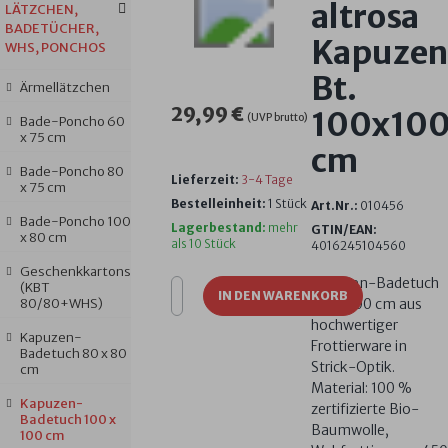
altrosa
LÄTZCHEN,
BADETÜCHER,
Kapuzen
WHS, PONCHOS
Bt.
Ärmellätzchen
29,99 €
100x10
(UVP brutto)
Bade-Poncho 60
x 75 cm
cm
Bade-Poncho 80
Lieferzeit:
3-4 Tage
x 75 cm
Bestelleinheit:
1 Stück
Art.Nr.:
010456
Bade-Poncho 100
Lagerbestand:
mehr
GTIN/EAN:
x 80 cm
als 10 Stück
4016245104560
Geschenkkartons
Kapuzen-Badetuch
(KBT
IN DEN WARENKORB
80/80+WHS)
100 x 100 cm aus
hochwertiger
Kapuzen-
Frottierware in
Badetuch 80 x 80
Strick-Optik.
cm
Material: 100 %
Kapuzen-
zertifizierte Bio-
Badetuch 100 x
Baumwolle,
100 cm