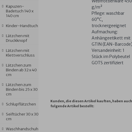
Webfrottierware 450
Kapuzen-
g/m²
Badetuch 140 x
Pflege: waschbar
140 cm
60°C,
trocknergeeignet
Kinder-Handtuch
Aufmachung:
Lätzchen mit
Anhängeetikett mit
Druckknopf
GTIN (EAN-Barcode
Versandeinheit: 1
Lätzchen mit
Klettverschluss
Stück im Polybeutel
GOTS zertifiziert
Lätzchen zum
Binden ab 32 x 40
cm
Lätzchen zum
Binden bis 25 x 30
cm
Kunden, die diesen Artikel kauften, haben auc
Schlupflätzchen
folgende Artikel bestellt:
Seiftücher 30 x 30
cm
AT
AT
AT
KN.
UN
Waschhandschuh
HOME
HOME
HOME
SHORTY
OZ