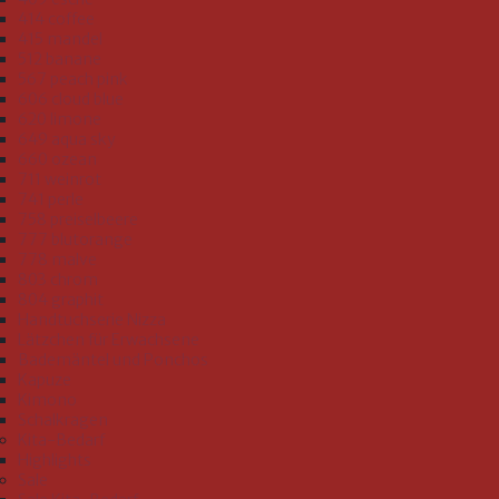
414 coffee
415 mandel
512 banane
567 peach pink
606 cloud blue
620 limone
649 aqua sky
660 ozean
711 weinrot
741 perle
758 preiselbeere
777 blutorange
778 malve
803 chrom
804 graphit
Handtuchserie Nizza
Lätzchen für Erwachsene
Bademäntel und Ponchos
Kapuze
Kimono
Schalkragen
Kita-Bedarf
Highlights
Sale