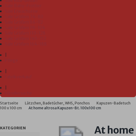
Sale Kita-Bedarf
Sale Baby-Frottier
Sale Erwachsene
Sale Größen 74-80
Sale Größen 86-92
Sale Größen 98-104
Sale Größen 110-128
Sale Größen 140-152
Sale Größen 164-188
|
Pflege
|
Fabrikverkauf
|
Händlersuche
Startseite
Lätzchen, Badetücher, WHS, Ponchos
Kapuzen-Badetuch
100 x 100 cm
At home altrosa Kapuzen-Bt. 100x100 cm
At home
KATEGORIEN