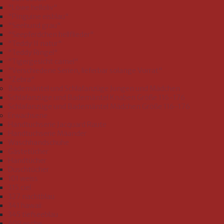
"Löwe helloliv"
"Pinguine eisblau"
"Seehund grau"
"Seepferdchen hellflieder"
"Teddy II natur"
"Teddy Ringel"
"Tigergesicht camel"
"Verschiedene Serien, lieferbar solange Vorrat"
"Zebra"
Bademäntel und Schlafanzüge Jungen und Mädchen
Schlafanzüge und Bademäntel Knaben Größe 116-176
Schlafanzüge und Bademäntel Mädchen Größe 116-176
Erwachsene
Handtuchserie Jacquard Raute
Handtuchserie Mäander
Waschhandschuhe
Gästetücher
Handtücher
Duschtücher
101 weiss
315 ciel
327 nachtblau
341 hawaii
345 tiefseeblau
409 esche