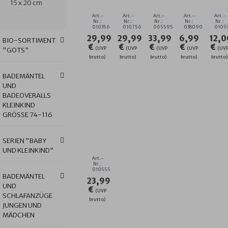
15 x 20 cm
KAPUZEN-
KAPUZEN-
BADEMANTEL
GRÖSSE 1
W
BT.
BT.
GR.
5/21
3E
Art.-
Art.-
Art.-
Art.-
Art.-
100X100
100X100
74/80
SE
Nr.:
Nr.:
Nr.:
Nr.:
Nr.:
010356
010756
065595
038090
0105
CM
CM
15
29,99
29,99
33,99
6,99
12,0
X
BIO-SORTIMENT
€
€
€
€
€
21
(UVP
(UVP
(UVP
(UVP
(UV
"GOTS"
C
brutto)
brutto)
brutto)
brutto)
brutto)
BADEMÄNTEL
UND
BADEOVERALLS
KLEINKIND
GRÖSSE 74-116
AT
HOME
DUNKELBLAU
SERIEN "BABY
KAPUZEN-
UND KLEINKIND"
BT.
Art.-
80
Nr.:
010555
X
BADEMÄNTEL
23,99
80
UND
€
CM
(UVP
SCHLAFANZÜGE
brutto)
JUNGEN UND
MÄDCHEN