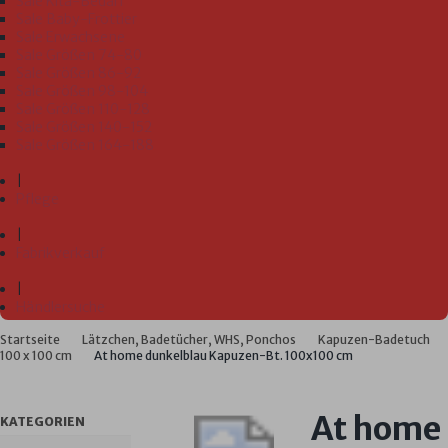
Sale Kita-Bedarf
Sale Baby-Frottier
Sale Erwachsene
Sale Größen 74-80
Sale Größen 86-92
Sale Größen 98-104
Sale Größen 110-128
Sale Größen 140-152
Sale Größen 164-188
|
Pflege
|
Fabrikverkauf
|
Händlersuche
Startseite
Lätzchen, Badetücher, WHS, Ponchos
Kapuzen-Badetuch
100 x 100 cm
At home dunkelblau Kapuzen-Bt. 100x100 cm
At home
KATEGORIEN