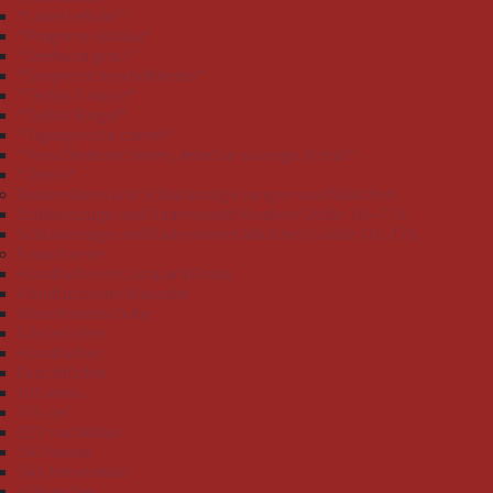
"Löwe helloliv"
"Pinguine eisblau"
"Seehund grau"
"Seepferdchen hellflieder"
"Teddy II natur"
"Teddy Ringel"
"Tigergesicht camel"
"Verschiedene Serien, lieferbar solange Vorrat"
"Zebra"
Bademäntel und Schlafanzüge Jungen und Mädchen
Schlafanzüge und Bademäntel Knaben Größe 116-176
Schlafanzüge und Bademäntel Mädchen Größe 116-176
Erwachsene
Handtuchserie Jacquard Raute
Handtuchserie Mäander
Waschhandschuhe
Gästetücher
Handtücher
Duschtücher
101 weiss
315 ciel
327 nachtblau
341 hawaii
345 tiefseeblau
409 esche