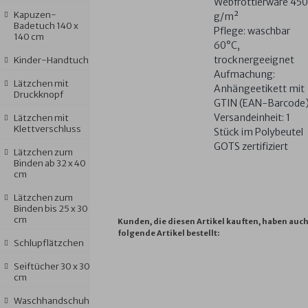
Webfrottierware 450
Kapuzen-
g/m²
Badetuch 140 x
Pflege: waschbar
140 cm
60°C,
trocknergeeignet
Kinder-Handtuch
Aufmachung:
Lätzchen mit
Anhängeetikett mit
Druckknopf
GTIN (EAN-Barcode
Versandeinheit: 1
Lätzchen mit
Klettverschluss
Stück im Polybeutel
GOTS zertifiziert
Lätzchen zum
Binden ab 32 x 40
cm
Lätzchen zum
Binden bis 25 x 30
cm
Kunden, die diesen Artikel kauften, haben auc
folgende Artikel bestellt:
Schlupflätzchen
Seiftücher 30 x 30
cm
AT
AT
SCHMETTERLING
WALFAMILI
AT
HOME
HOME
PINK
KRISTALL
H
Waschhandschuh
MAUVE
PINIE
KINDER-
WASCHHAN
B