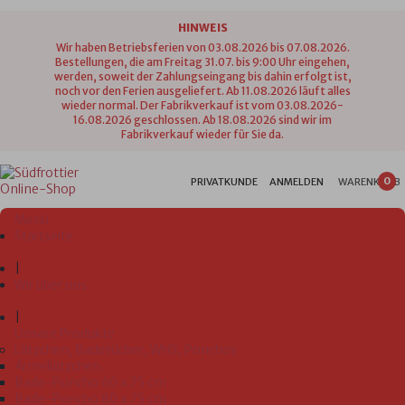
HINWEIS
Wir haben Betriebsferien von 03.08.2026 bis 07.08.2026.
Bestellungen, die am Freitag 31.07. bis 9:00 Uhr eingehen,
werden, soweit der Zahlungseingang bis dahin erfolgt ist,
noch vor den Ferien ausgeliefert. Ab 11.08.2026 läuft alles
wieder normal. Der Fabrikverkauf ist vom 03.08.2026-
16.08.2026 geschlossen. Ab 18.08.2026 sind wir im
Fabrikverkauf wieder für Sie da.
0
PRIVATKUNDE
ANMELDEN
WARENKORB
Menü
Startseite
|
Wir über uns
|
Unsere Produkte
Lätzchen, Badetücher, WHS, Ponchos
Ärmellätzchen
Bade-Poncho 60 x 75 cm
Bade-Poncho 80 x 75 cm