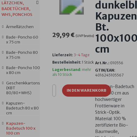
dunkelb
LÄTZCHEN,
BADETÜCHER,
Kapuzen
WHS, PONCHOS
Bt.
Ärmellätzchen
29,99 €
100x10
(UVP brutto)
Bade-Poncho 60
x 75 cm
cm
Bade-Poncho 80
Lieferzeit:
3-4 Tage
x 75 cm
Bestelleinheit:
1 Stück
Art.Nr.:
010556
Bade-Poncho 100
Lagerbestand:
mehr
GTIN/EAN:
x 80 cm
als 10 Stück
4016245105567
Geschenkkartons
Kapuzen-Badetuch
(KBT
IN DEN WARENKORB
80/80+WHS)
100 x 100 cm aus
hochwertiger
Kapuzen-
Frottierware in
Badetuch 80 x 80
Strick-Optik.
cm
Material: 100 %
Kapuzen-
zertifizierte Bio-
Badetuch 100 x
Baumwolle,
100 cm