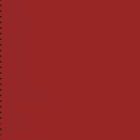
414 coffee
415 mandel
512 banane
567 peach pink
606 cloud blue
620 limone
649 aqua sky
660 ozean
711 weinrot
741 perle
758 preiselbeere
777 blutorange
778 malve
803 chrom
804 graphit
Handtuchserie Nizza
Lätzchen für Erwachsene
Bademäntel und Ponchos
Kapuze
Kimono
Schalkragen
Kita-Bedarf
Highlights
Sale