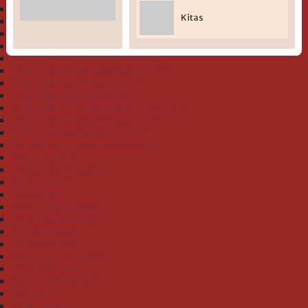
" Bio-Serie Dinofamilie stahlblau (GOTS)"
Kitas
" Bio-Serie Dinos bleu (GOTS)
" Bio-Serie Eichhörnchen flieder (GOTS)"
" Bio-Serie Grashüpfer hellgrün (GOTS)"
" Bio-Serie Hund koralle (GOTS)"
" Bio-Serie Hund rauchblau (GOTS)"
" Bio-Serie Igel blau (GOTS)"
" Bio-Serie Igel rosa (GOTS)"
" Bio-Serie Igel Schnecke rosa (GOTS)"
" Bio-Serie Jacquard Teddy (GOTS)"
" Bio-Serie Walfamilie (GOTS)"
" Doubleface: Single mit Frottee"
"Bienen gelb"
"Einhorn light mauve"
"Eisbär mint"
"Ente mais"
"Ente-Junge mint"
"Erdmännchen pinie"
"Esel hellgrau"
"Faultier helloliv
"Feuerwehr royalblau"
"Frosch limone"
"Hase bubblegum"
"Lama"
"Lok ozean"