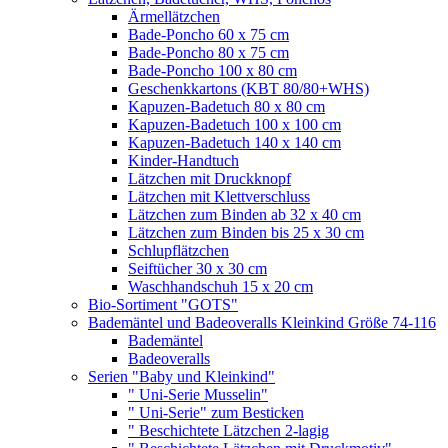
Ärmellätzchen
Bade-Poncho 60 x 75 cm
Bade-Poncho 80 x 75 cm
Bade-Poncho 100 x 80 cm
Geschenkkartons (KBT 80/80+WHS)
Kapuzen-Badetuch 80 x 80 cm
Kapuzen-Badetuch 100 x 100 cm
Kapuzen-Badetuch 140 x 140 cm
Kinder-Handtuch
Lätzchen mit Druckknopf
Lätzchen mit Klettverschluss
Lätzchen zum Binden ab 32 x 40 cm
Lätzchen zum Binden bis 25 x 30 cm
Schlupflätzchen
Seiftücher 30 x 30 cm
Waschhandschuh 15 x 20 cm
Bio-Sortiment "GOTS"
Bademäntel und Badeoveralls Kleinkind Größe 74-116
Bademäntel
Badeoveralls
Serien "Baby und Kleinkind"
" Uni-Serie Musselin"
" Uni-Serie" zum Besticken
" Beschichtete Lätzchen 2-lagig