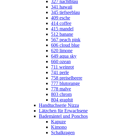
327 nachtblau
341 hawaii
345 tiefseeblau
409 esche
414 coffee
415 mandel
512 banane
567 peach pink
606 cloud blue
620 limone
649 aqua sky
660 ozean
711 weinrot
741 perle
758 preiselbeere
777 blutorange
778 malve
803 chrom
804 graphit
Handtuchserie Nizza
Lätzchen für Erwachsene
Bademäntel und Ponchos
Kapuze
Kimono
Schalkragen