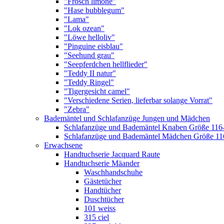
"Frosch limone"
"Hase bubblegum"
"Lama"
"Lok ozean"
"Löwe helloliv"
"Pinguine eisblau"
"Seehund grau"
"Seepferdchen hellflieder"
"Teddy II natur"
"Teddy Ringel"
"Tigergesicht camel"
"Verschiedene Serien, lieferbar solange Vorrat"
"Zebra"
Bademäntel und Schlafanzüge Jungen und Mädchen
Schlafanzüge und Bademäntel Knaben Größe 116
Schlafanzüge und Bademäntel Mädchen Größe 11
Erwachsene
Handtuchserie Jacquard Raute
Handtuchserie Mäander
Waschhandschuhe
Gästetücher
Handtücher
Duschtücher
101 weiss
315 ciel