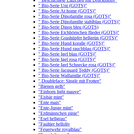
" Beschichtete Lätzchen mit Druckmotiv"
" Bio-Serie Uni (GOTS)"
" Bio-Serie At home (GOTS)"
" Bio-Serie Dinofamilie rosa (GOTS)"
" Bio-Serie Dinofamilie stahlblau (GOTS)"
" Bio-Serie Dinos bleu (GOTS)
" Bio-Serie Eichhörnchen flieder (GOTS)"
" Bio-Serie Grashüpfer hellgrün (GOTS)"
" Bio-Serie Hund koralle (GOTS)"
" Bio-Serie Hund rauchblau (GOTS)"
" Bio-Serie Igel blau (GOTS)"
" Bio-Serie Igel rosa (GOTS)"
" Bio-Serie Igel Schnecke rosa (GOTS)"
" Bio-Serie Jacquard Teddy (GOTS)"
" Bio-Serie Walfamilie (GOTS)"
" Doubleface: Single mit Frottee"
"Bienen gelb"
"Einhorn light mauve"
"Eisbär mint"
"Ente mais"
"Ente-Junge mint"
"Erdmännchen pinie"
"Esel hellgrau"
"Faultier helloliv
"Feuerwehr royalblau"