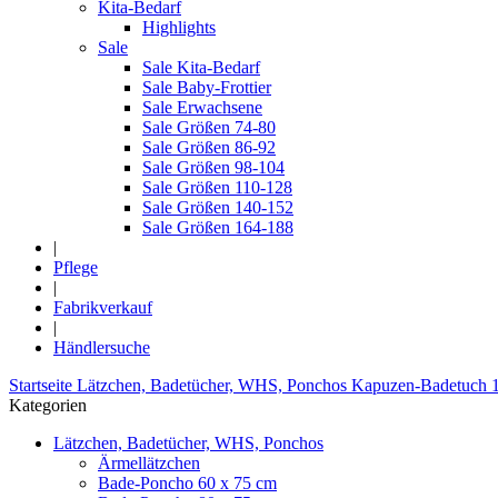
Kita-Bedarf
Highlights
Sale
Sale Kita-Bedarf
Sale Baby-Frottier
Sale Erwachsene
Sale Größen 74-80
Sale Größen 86-92
Sale Größen 98-104
Sale Größen 110-128
Sale Größen 140-152
Sale Größen 164-188
|
Pflege
|
Fabrikverkauf
|
Händlersuche
Startseite
Lätzchen, Badetücher, WHS, Ponchos
Kapuzen-Badetuch 
Kategorien
Lätzchen, Badetücher, WHS, Ponchos
Ärmellätzchen
Bade-Poncho 60 x 75 cm