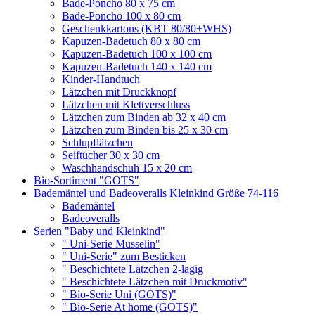
Bade-Poncho 80 x 75 cm
Bade-Poncho 100 x 80 cm
Geschenkkartons (KBT 80/80+WHS)
Kapuzen-Badetuch 80 x 80 cm
Kapuzen-Badetuch 100 x 100 cm
Kapuzen-Badetuch 140 x 140 cm
Kinder-Handtuch
Lätzchen mit Druckknopf
Lätzchen mit Klettverschluss
Lätzchen zum Binden ab 32 x 40 cm
Lätzchen zum Binden bis 25 x 30 cm
Schlupflätzchen
Seiftücher 30 x 30 cm
Waschhandschuh 15 x 20 cm
Bio-Sortiment "GOTS"
Bademäntel und Badeoveralls Kleinkind Größe 74-116
Bademäntel
Badeoveralls
Serien "Baby und Kleinkind"
" Uni-Serie Musselin"
" Uni-Serie" zum Besticken
" Beschichtete Lätzchen 2-lagig
" Beschichtete Lätzchen mit Druckmotiv"
" Bio-Serie Uni (GOTS)"
" Bio-Serie At home (GOTS)"