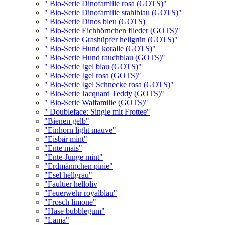
" Bio-Serie Dinofamilie rosa (GOTS)"
" Bio-Serie Dinofamilie stahlblau (GOTS)"
" Bio-Serie Dinos bleu (GOTS)
" Bio-Serie Eichhörnchen flieder (GOTS)"
" Bio-Serie Grashüpfer hellgrün (GOTS)"
" Bio-Serie Hund koralle (GOTS)"
" Bio-Serie Hund rauchblau (GOTS)"
" Bio-Serie Igel blau (GOTS)"
" Bio-Serie Igel rosa (GOTS)"
" Bio-Serie Igel Schnecke rosa (GOTS)"
" Bio-Serie Jacquard Teddy (GOTS)"
" Bio-Serie Walfamilie (GOTS)"
" Doubleface: Single mit Frottee"
"Bienen gelb"
"Einhorn light mauve"
"Eisbär mint"
"Ente mais"
"Ente-Junge mint"
"Erdmännchen pinie"
"Esel hellgrau"
"Faultier helloliv
"Feuerwehr royalblau"
"Frosch limone"
"Hase bubblegum"
"Lama"