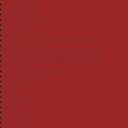
"Löwe helloliv"
"Pinguine eisblau"
"Seehund grau"
"Seepferdchen hellflieder"
"Teddy II natur"
"Teddy Ringel"
"Tigergesicht camel"
"Verschiedene Serien, lieferbar solange Vorrat"
"Zebra"
Bademäntel und Schlafanzüge Jungen und Mädchen
Schlafanzüge und Bademäntel Knaben Größe 116-176
Schlafanzüge und Bademäntel Mädchen Größe 116-176
Erwachsene
Handtuchserie Jacquard Raute
Handtuchserie Mäander
Waschhandschuhe
Gästetücher
Handtücher
Duschtücher
101 weiss
315 ciel
327 nachtblau
341 hawaii
345 tiefseeblau
409 esche