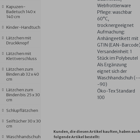
Webfrottierware
Kapuzen-
Badetuch 140 x
Pflege: waschbar
140 cm
60°C,
trocknergeeignet
Kinder-Handtuch
Aufmachung:
Lätzchen mit
Anhängeetikett mit
Druckknopf
GTIN (EAN-Barcode
Versandeinheit: 1
Lätzchen mit
Stück im Polybeutel
Klettverschluss
Als Ergänzung
Lätzchen zum
eignet sich der
Binden ab 32 x 40
Waschhandschuh (-
cm
-90)
Lätzchen zum
Öko-Tex Standard
Binden bis 25 x 30
100
cm
Schlupflätzchen
Seiftücher 30 x 30
cm
Kunden, die diesen Artikel kauften, haben auc
Waschhandschuh
folgende Artikel bestellt: