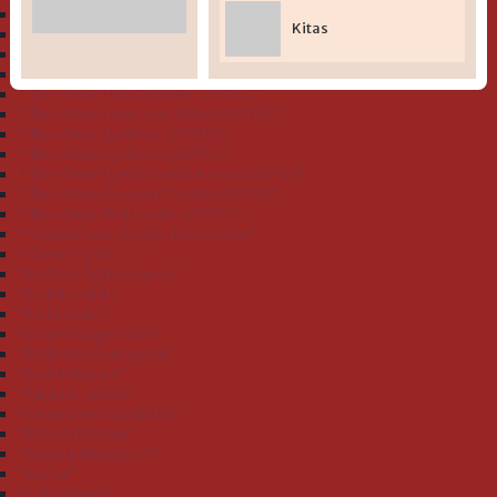
" Bio-Serie Dinofamilie stahlblau (GOTS)"
Kitas
" Bio-Serie Dinos bleu (GOTS)
" Bio-Serie Eichhörnchen flieder (GOTS)"
" Bio-Serie Grashüpfer hellgrün (GOTS)"
" Bio-Serie Hund koralle (GOTS)"
" Bio-Serie Hund rauchblau (GOTS)"
" Bio-Serie Igel blau (GOTS)"
" Bio-Serie Igel rosa (GOTS)"
" Bio-Serie Igel Schnecke rosa (GOTS)"
" Bio-Serie Jacquard Teddy (GOTS)"
" Bio-Serie Walfamilie (GOTS)"
" Doubleface: Single mit Frottee"
"Bienen gelb"
"Einhorn light mauve"
"Eisbär mint"
"Ente mais"
"Ente-Junge mint"
"Erdmännchen pinie"
"Esel hellgrau"
"Faultier helloliv
"Feuerwehr royalblau"
"Frosch limone"
"Hase bubblegum"
"Lama"
"Lok ozean"