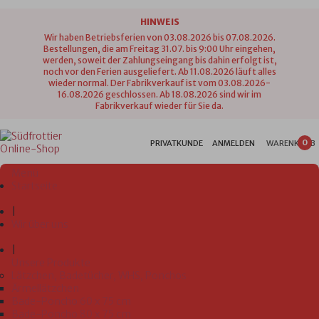
HINWEIS
Wir haben Betriebsferien von 03.08.2026 bis 07.08.2026.
Bestellungen, die am Freitag 31.07. bis 9:00 Uhr eingehen,
werden, soweit der Zahlungseingang bis dahin erfolgt ist,
noch vor den Ferien ausgeliefert. Ab 11.08.2026 läuft alles
wieder normal. Der Fabrikverkauf ist vom 03.08.2026-
16.08.2026 geschlossen. Ab 18.08.2026 sind wir im
Fabrikverkauf wieder für Sie da.
0
PRIVATKUNDE
ANMELDEN
WARENKORB
Menü
Startseite
|
Wir über uns
|
Unsere Produkte
Lätzchen, Badetücher, WHS, Ponchos
Ärmellätzchen
Bade-Poncho 60 x 75 cm
Bade-Poncho 80 x 75 cm