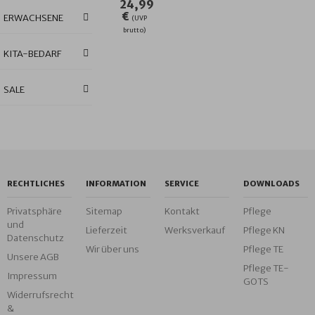
24,99
€
ERWACHSENE
(UVP
brutto)
KITA-BEDARF
SALE
RECHTLICHES
INFORMATION
SERVICE
DOWNLOADS
Privatsphäre
Sitemap
Kontakt
Pflege
und
Lieferzeit
Werksverkauf
Pflege KN
Datenschutz
Wir über uns
Pflege TE
Unsere AGB
Pflege TE-
Impressum
GOTS
Widerrufsrecht
&