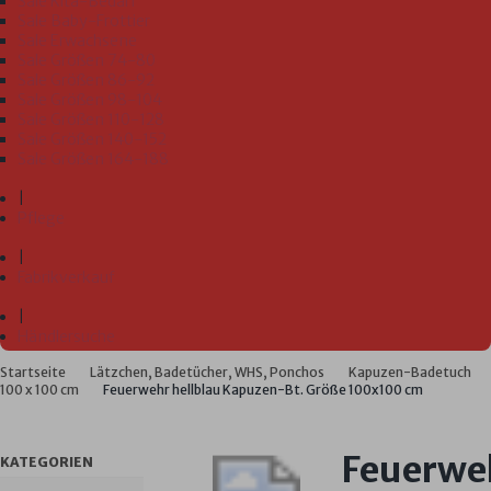
Sale Kita-Bedarf
Sale Baby-Frottier
Sale Erwachsene
Sale Größen 74-80
Sale Größen 86-92
Sale Größen 98-104
Sale Größen 110-128
Sale Größen 140-152
Sale Größen 164-188
|
Pflege
|
Fabrikverkauf
|
Händlersuche
Startseite
Lätzchen, Badetücher, WHS, Ponchos
Kapuzen-Badetuch
100 x 100 cm
Feuerwehr hellblau Kapuzen-Bt. Größe 100x100 cm
Feuerwe
KATEGORIEN