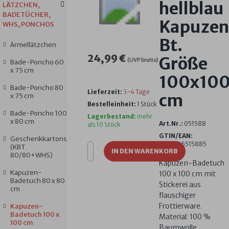
hellblau
LÄTZCHEN,
BADETÜCHER,
Kapuzen
WHS, PONCHOS
Bt.
Ärmellätzchen
24,99 €
Größe
(UVP brutto)
Bade-Poncho 60
x 75 cm
100x10
Bade-Poncho 80
Lieferzeit:
3-4 Tage
cm
x 75 cm
Bestelleinheit:
1 Stück
Bade-Poncho 100
Lagerbestand:
mehr
x 80 cm
Art.Nr.:
051588
als 10 Stück
GTIN/EAN:
Geschenkkartons
4016245515885
(KBT
IN DEN WARENKORB
80/80+WHS)
Kapuzen-Badetuch
Kapuzen-
100 x 100 cm mit
Badetuch 80 x 80
Stickerei aus
cm
flauschiger
Frottierware.
Kapuzen-
Badetuch 100 x
Material: 100 %
100 cm
Baumwolle,