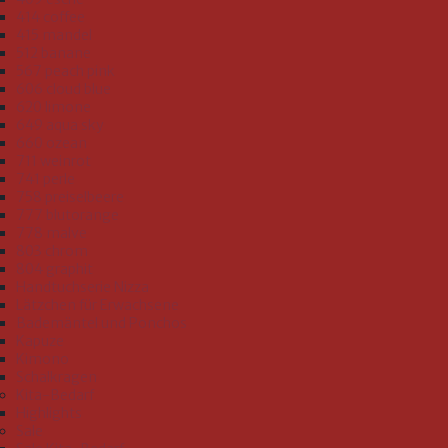
414 coffee
415 mandel
512 banane
567 peach pink
606 cloud blue
620 limone
649 aqua sky
660 ozean
711 weinrot
741 perle
758 preiselbeere
777 blutorange
778 malve
803 chrom
804 graphit
Handtuchserie Nizza
Lätzchen für Erwachsene
Bademäntel und Ponchos
Kapuze
Kimono
Schalkragen
Kita-Bedarf
Highlights
Sale