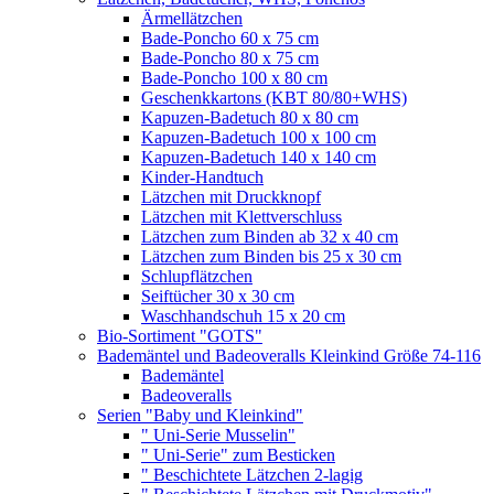
Ärmellätzchen
Bade-Poncho 60 x 75 cm
Bade-Poncho 80 x 75 cm
Bade-Poncho 100 x 80 cm
Geschenkkartons (KBT 80/80+WHS)
Kapuzen-Badetuch 80 x 80 cm
Kapuzen-Badetuch 100 x 100 cm
Kapuzen-Badetuch 140 x 140 cm
Kinder-Handtuch
Lätzchen mit Druckknopf
Lätzchen mit Klettverschluss
Lätzchen zum Binden ab 32 x 40 cm
Lätzchen zum Binden bis 25 x 30 cm
Schlupflätzchen
Seiftücher 30 x 30 cm
Waschhandschuh 15 x 20 cm
Bio-Sortiment "GOTS"
Bademäntel und Badeoveralls Kleinkind Größe 74-116
Bademäntel
Badeoveralls
Serien "Baby und Kleinkind"
" Uni-Serie Musselin"
" Uni-Serie" zum Besticken
" Beschichtete Lätzchen 2-lagig