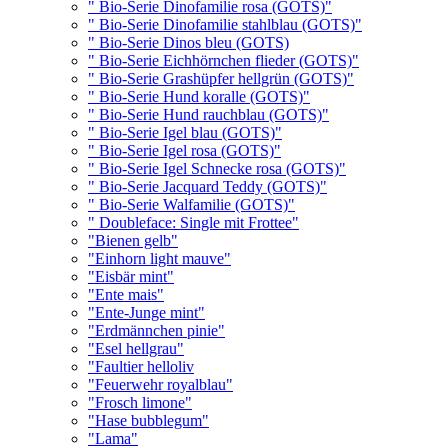
" Bio-Serie Dinofamilie rosa (GOTS)"
" Bio-Serie Dinofamilie stahlblau (GOTS)"
" Bio-Serie Dinos bleu (GOTS)
" Bio-Serie Eichhörnchen flieder (GOTS)"
" Bio-Serie Grashüpfer hellgrün (GOTS)"
" Bio-Serie Hund koralle (GOTS)"
" Bio-Serie Hund rauchblau (GOTS)"
" Bio-Serie Igel blau (GOTS)"
" Bio-Serie Igel rosa (GOTS)"
" Bio-Serie Igel Schnecke rosa (GOTS)"
" Bio-Serie Jacquard Teddy (GOTS)"
" Bio-Serie Walfamilie (GOTS)"
" Doubleface: Single mit Frottee"
"Bienen gelb"
"Einhorn light mauve"
"Eisbär mint"
"Ente mais"
"Ente-Junge mint"
"Erdmännchen pinie"
"Esel hellgrau"
"Faultier helloliv
"Feuerwehr royalblau"
"Frosch limone"
"Hase bubblegum"
"Lama"