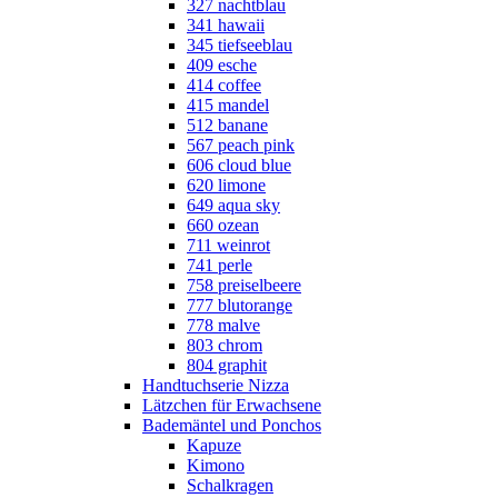
327 nachtblau
341 hawaii
345 tiefseeblau
409 esche
414 coffee
415 mandel
512 banane
567 peach pink
606 cloud blue
620 limone
649 aqua sky
660 ozean
711 weinrot
741 perle
758 preiselbeere
777 blutorange
778 malve
803 chrom
804 graphit
Handtuchserie Nizza
Lätzchen für Erwachsene
Bademäntel und Ponchos
Kapuze
Kimono
Schalkragen