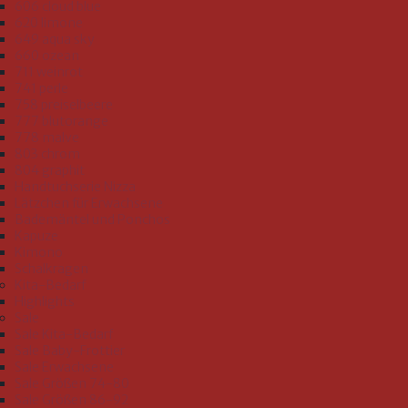
606 cloud blue
620 limone
649 aqua sky
660 ozean
711 weinrot
741 perle
758 preiselbeere
777 blutorange
778 malve
803 chrom
804 graphit
Handtuchserie Nizza
Lätzchen für Erwachsene
Bademäntel und Ponchos
Kapuze
Kimono
Schalkragen
Kita-Bedarf
Highlights
Sale
Sale Kita-Bedarf
Sale Baby-Frottier
Sale Erwachsene
Sale Größen 74-80
Sale Größen 86-92