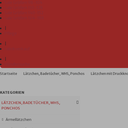
Sale Größen 98-104
Sale Größen 110-128
Sale Größen 140-152
Sale Größen 164-188
|
Pflege
|
Fabrikverkauf
|
Händlersuche
Startseite
Lätzchen, Badetücher, WHS, Ponchos
Lätzchen mit Druckkn
KATEGORIEN
LÄTZCHEN, BADETÜCHER, WHS,
PONCHOS
Ärmellätzchen