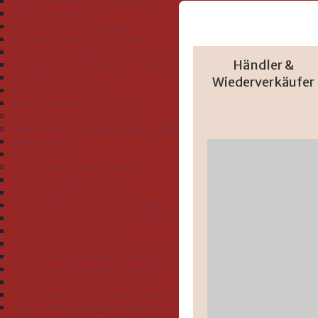
Kapuzen-Badetuch 140 x 140 cm
Kinder-Handtuch
Lätzchen mit Druckknopf
Lätzchen mit Klettverschluss
Lätzchen zum Binden ab 32 x 40 cm
Händler &
Lätzchen zum Binden bis 25 x 30 cm
Schlupflätzchen
Wiederverkäufer
Seiftücher 30 x 30 cm
Waschhandschuh 15 x 20 cm
Bio-Sortiment "GOTS"
Bademäntel und Badeoveralls Kleinkind Größe 74-116
Bademäntel
Badeoveralls
Serien "Baby und Kleinkind"
" Uni-Serie Musselin"
" Uni-Serie" zum Besticken
" Beschichtete Lätzchen 2-lagig
" Beschichtete Lätzchen mit Druckmotiv"
" Bio-Serie Uni (GOTS)"
" Bio-Serie At home (GOTS)"
" Bio-Serie Dinofamilie rosa (GOTS)"
" Bio-Serie Dinofamilie stahlblau (GOTS)"
" Bio-Serie Dinos bleu (GOTS)
" Bio-Serie Eichhörnchen flieder (GOTS)"
" Bio-Serie Grashüpfer hellgrün (GOTS)"