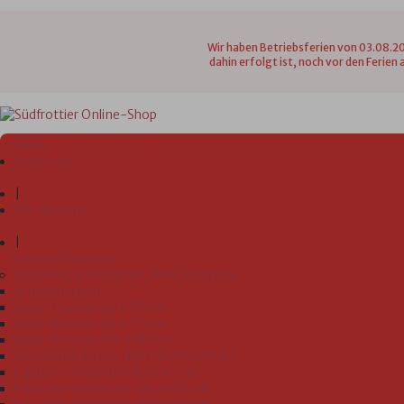
Wir haben Betriebsferien von 03.08.20
dahin erfolgt ist, noch vor den Ferie
Menü
Startseite
|
Wir über uns
|
Unsere Produkte
Lätzchen, Badetücher, WHS, Ponchos
Ärmellätzchen
Bade-Poncho 60 x 75 cm
Bade-Poncho 80 x 75 cm
Bade-Poncho 100 x 80 cm
Geschenkkartons (KBT 80/80+WHS)
Kapuzen-Badetuch 80 x 80 cm
Kapuzen-Badetuch 100 x 100 cm