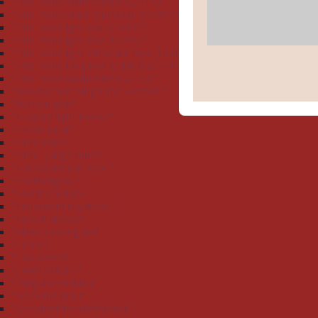
" Bio-Serie Hund koralle (GOTS)"
" Bio-Serie Hund rauchblau (GOTS)"
" Bio-Serie Igel blau (GOTS)"
" Bio-Serie Igel rosa (GOTS)"
" Bio-Serie Igel Schnecke rosa (GOTS)"
" Bio-Serie Jacquard Teddy (GOTS)"
" Bio-Serie Walfamilie (GOTS)"
" Doubleface: Single mit Frottee"
"Bienen gelb"
"Einhorn light mauve"
"Eisbär mint"
"Ente mais"
"Ente-Junge mint"
"Erdmännchen pinie"
"Esel hellgrau"
"Faultier helloliv
"Feuerwehr royalblau"
"Frosch limone"
"Hase bubblegum"
"Lama"
"Lok ozean"
"Löwe helloliv"
"Pinguine eisblau"
"Seehund grau"
"Seepferdchen hellflieder"