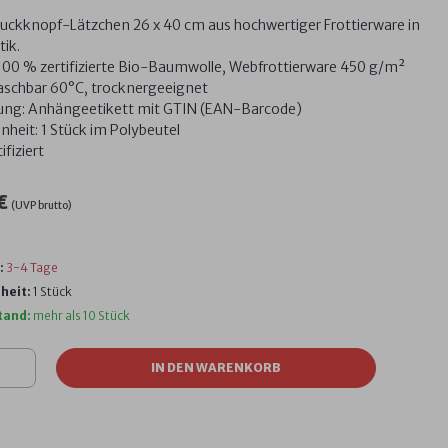
ruckknopf-Lätzchen 26 x 40 cm aus hochwertiger Frottierware in
tik.
 100 % zertifizierte Bio-Baumwolle, Webfrottierware 450 g/m²
aschbar 60°C, trocknergeeignet
ng: Anhängeetikett mit GTIN (EAN-Barcode)
nheit: 1 Stück im Polybeutel
fiziert
 €
(UVP brutto)
:
3-4 Tage
heit:
1 Stück
tand:
mehr als 10 Stück
IN DEN WARENKORB