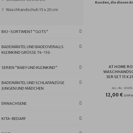
Kunden, die diesen Ar
Waschhandschuh 15 x 20 cm
BIO-SORTIMENT "GOTS"
BADEMÄNTEL UND BADEOVERALLS
KLEINKIND GRÖSSE 74-116
AT HOME RO
SERIEN "BABY UND KLEINKIND"
WASCHHANDS
3ER SET 15 X 2
BADEMÄNTEL UND SCHLAFANZÜGE
JUNGEN UND MÄDCHEN
Art.-Nr.: 01035
12,00 €
(UVP b
ERWACHSENE
KITA-BEDARF