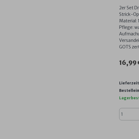
2er Set D
Strick-Op
Material:
Pflege: w
Aufmachu
Versandei
GOTS zerti
16,99
Lieferzeit
Bestellein
Lagerbes