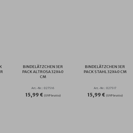
K
BINDELÄTZCHEN 3ER
BINDELÄTZCHEN 3ER
ER
PACK ALTROSA 32X40
PACK STAHL 32X40 CM
CM
Art.-Nr.: 027516
Art.-Nr.: 027517
15,99 €
15,99 €
(UVP brutto)
(UVP brutto)