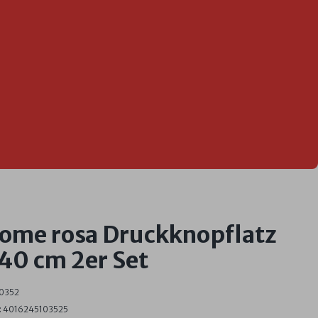
home rosa Druckknopflatz
40 cm 2er Set
0352
:
4016245103525