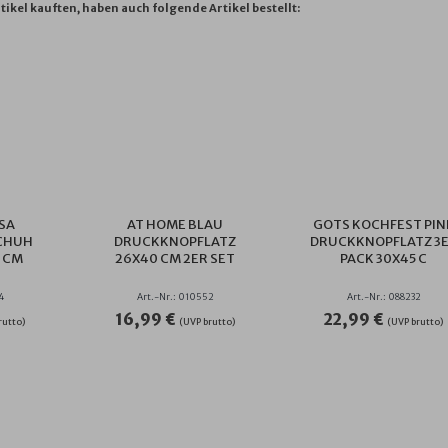
tikel kauften, haben auch folgende Artikel bestellt:
SA
AT HOME BLAU
GOTS KOCHFEST PIN
CHUH
DRUCKKNOPFLATZ
DRUCKKNOPFLATZ 3
1 CM
26X40 CM 2ER SET
PACK 30X45 C
4
Art.-Nr.: 010552
Art.-Nr.: 088232
16,99 €
22,99 €
rutto)
(UVP brutto)
(UVP brutto)