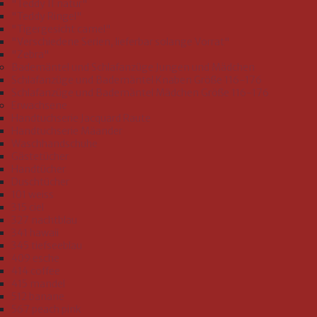
"Teddy II natur"
"Teddy Ringel"
"Tigergesicht camel"
"Verschiedene Serien, lieferbar solange Vorrat"
"Zebra"
Bademäntel und Schlafanzüge Jungen und Mädchen
Schlafanzüge und Bademäntel Knaben Größe 116-176
Schlafanzüge und Bademäntel Mädchen Größe 116-176
Erwachsene
Handtuchserie Jacquard Raute
Handtuchserie Mäander
Waschhandschuhe
Gästetücher
Handtücher
Duschtücher
101 weiss
315 ciel
327 nachtblau
341 hawaii
345 tiefseeblau
409 esche
414 coffee
415 mandel
512 banane
567 peach pink