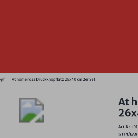
opf
At home rosa Druckknopflatz 26x40 cm 2er Set
At 
26x
Art.Nr.:
01
GTIN/EAN