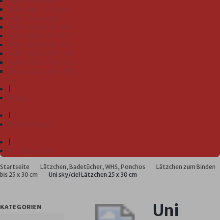
Sale Kita-Bedarf
Sale Baby-Frottier
Sale Erwachsene
Sale Größen 74-80
Sale Größen 86-92
Sale Größen 98-104
Sale Größen 110-128
Sale Größen 140-152
Sale Größen 164-188
|
Pflege
|
Fabrikverkauf
|
Händlersuche
Startseite
Lätzchen, Badetücher, WHS, Ponchos
Lätzchen zum Binden
bis 25 x 30 cm
Uni sky/ciel Lätzchen 25 x 30 cm
Uni
KATEGORIEN