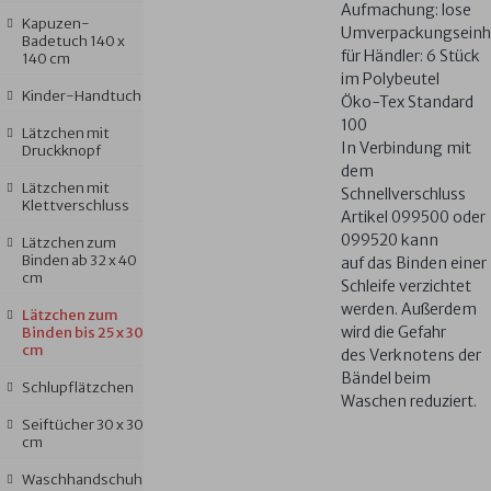
Aufmachung: lose
Kapuzen-
Umverpackungseinh
Badetuch 140 x
für Händler: 6 Stück
140 cm
im Polybeutel
Kinder-Handtuch
Öko-Tex Standard
100
Lätzchen mit
In Verbindung mit
Druckknopf
dem
Lätzchen mit
Schnellverschluss
Klettverschluss
Artikel 099500 oder
099520 kann
Lätzchen zum
Binden ab 32 x 40
auf das Binden einer
cm
Schleife verzichtet
werden. Außerdem
Lätzchen zum
wird die Gefahr
Binden bis 25 x 30
cm
des Verknotens der
Bändel beim
Schlupflätzchen
Waschen reduziert.
Seiftücher 30 x 30
cm
Waschhandschuh