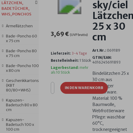
sky/ciel
LÄTZCHEN,
BADETÜCHER,
Lätzche
WHS, PONCHOS
25 x 30
Ärmellätzchen
3,69 €
cm
(UVP brutto)
Bade-Poncho 60
x 75 cm
Art.Nr.:
069189
Bade-Poncho 80
Lieferzeit:
3-4 Tage
x 75 cm
GTIN/EAN:
Bestelleinheit:
1 Stück
4016245691893
Bade-Poncho 100
Lagerbestand:
mehr
x 80 cm
als 10 Stück
Bindelätzchen 25 x
30 cm aus
Geschenkkartons
(KBT
flauschiger
IN DEN WARENKORB
80/80+WHS)
Frottierware.
Material: 100 %
Kapuzen-
Baumwolle,
Badetuch 80 x 80
cm
Webfrottierware
Pflege: waschbar
Kapuzen-
60°C,
Badetuch 100 x
100 cm
trocknergeeignet