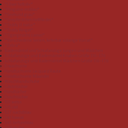
"Löwe helloliv"
"Pinguine eisblau"
"Seehund grau"
"Seepferdchen hellflieder"
"Teddy II natur"
"Teddy Ringel"
"Tigergesicht camel"
"Verschiedene Serien, lieferbar solange Vorrat"
"Zebra"
Bademäntel und Schlafanzüge Jungen und Mädchen
Schlafanzüge und Bademäntel Knaben Größe 116-176
Schlafanzüge und Bademäntel Mädchen Größe 116-176
Erwachsene
Handtuchserie Jacquard Raute
Handtuchserie Mäander
Waschhandschuhe
Gästetücher
Handtücher
Duschtücher
101 weiss
315 ciel
327 nachtblau
341 hawaii
345 tiefseeblau
409 esche