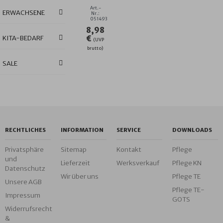
KLETTLATZ
Art.-
ERWACHSENE
GR
Nr.:
051493
30X45
8,98
CM
KITA-BEDARF
€
(UVP
brutto)
SALE
RECHTLICHES
INFORMATION
SERVICE
DOWNLOADS
Privatsphäre
Sitemap
Kontakt
Pflege
und
Lieferzeit
Werksverkauf
Pflege KN
Datenschutz
Wir über uns
Pflege TE
Unsere AGB
Pflege TE-
Impressum
GOTS
Widerrufsrecht
&