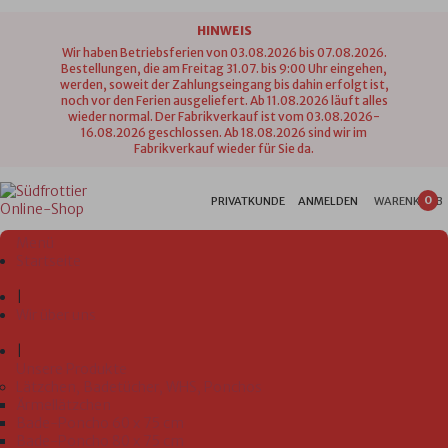
HINWEIS
Wir haben Betriebsferien von 03.08.2026 bis 07.08.2026.
Bestellungen, die am Freitag 31.07. bis 9:00 Uhr eingehen,
werden, soweit der Zahlungseingang bis dahin erfolgt ist,
noch vor den Ferien ausgeliefert. Ab 11.08.2026 läuft alles
wieder normal. Der Fabrikverkauf ist vom 03.08.2026-
16.08.2026 geschlossen. Ab 18.08.2026 sind wir im
Fabrikverkauf wieder für Sie da.
0
PRIVATKUNDE
ANMELDEN
WARENKORB
Menü
Startseite
|
Wir über uns
|
Unsere Produkte
Lätzchen, Badetücher, WHS, Ponchos
Ärmellätzchen
Bade-Poncho 60 x 75 cm
Bade-Poncho 80 x 75 cm