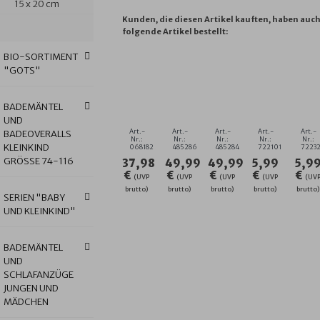
15 x 20 cm
Kunden, die diesen Artikel kauften, haben auc
folgende Artikel bestellt:
BIO-SORTIMENT
"GOTS"
WEISS-
KN.
KN.
JACQUARD
J
STREIFEN
BADEMANTEL
BADEMANTEL
M
M
KAPUZEN-
COLLEGE
CITY
GOTS
G
BADEMÄNTEL
BADETUCH
RINDE
CRUISING
WEISS
N
UND
140
GRÖSSE 1
BLAU
GÄSTETUC
G
Art.-
Art.-
Art.-
Art.-
Art.-
BADEOVERALLS
X
28-1
GRÖSSE 1
30X50
30
Nr.:
Nr.:
Nr.:
Nr.:
Nr.:
KLEINKIND
068182
485286
485284
722101
7223
140
76
40-1
CM
C
GRÖSSE 74-116
37,98
49,99
49,99
5,99
5,9
CM
76
€
€
€
€
€
(UVP
(UVP
(UVP
(UVP
(UV
brutto)
brutto)
brutto)
brutto)
brutto)
SERIEN "BABY
UND KLEINKIND"
BADEMÄNTEL
UND
SCHLAFANZÜGE
ENTE-
JUNGEN UND
JUNGE
MÄDCHEN
MINT
RIESEN-