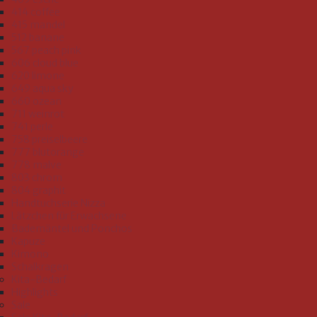
414 coffee
415 mandel
512 banane
567 peach pink
606 cloud blue
620 limone
649 aqua sky
660 ozean
711 weinrot
741 perle
758 preiselbeere
777 blutorange
778 malve
803 chrom
804 graphit
Handtuchserie Nizza
Lätzchen für Erwachsene
Bademäntel und Ponchos
Kapuze
Kimono
Schalkragen
Kita-Bedarf
Highlights
Sale