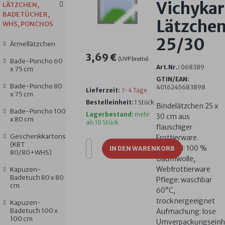
Vichyka
LÄTZCHEN,
BADETÜCHER,
Lätzche
WHS, PONCHOS
25/30
Ärmellätzchen
3,69 €
(UVP brutto)
Bade-Poncho 60
Art.Nr.:
068389
x 75 cm
GTIN/EAN:
Bade-Poncho 80
4016245683898
Lieferzeit:
3-4 Tage
x 75 cm
Bestelleinheit:
1 Stück
Bindelätzchen 25 x
Bade-Poncho 100
Lagerbestand:
mehr
30 cm aus
x 80 cm
als 10 Stück
flauschiger
Geschenkkartons
Frottierware.
(KBT
Material: 100 %
IN DEN WARENKORB
80/80+WHS)
Baumwolle,
Webfrottierware
Kapuzen-
Badetuch 80 x 80
Pflege: waschbar
cm
60°C,
trocknergeeignet
Kapuzen-
Badetuch 100 x
Aufmachung: lose
100 cm
Umverpackungseinh