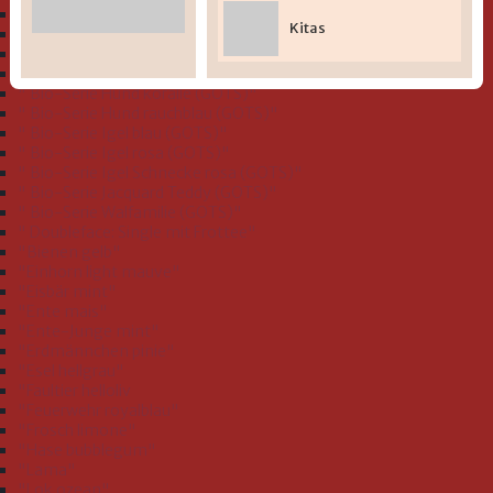
" Bio-Serie Dinofamilie stahlblau (GOTS)"
Kitas
" Bio-Serie Dinos bleu (GOTS)
" Bio-Serie Eichhörnchen flieder (GOTS)"
" Bio-Serie Grashüpfer hellgrün (GOTS)"
" Bio-Serie Hund koralle (GOTS)"
" Bio-Serie Hund rauchblau (GOTS)"
" Bio-Serie Igel blau (GOTS)"
" Bio-Serie Igel rosa (GOTS)"
" Bio-Serie Igel Schnecke rosa (GOTS)"
" Bio-Serie Jacquard Teddy (GOTS)"
" Bio-Serie Walfamilie (GOTS)"
" Doubleface: Single mit Frottee"
"Bienen gelb"
"Einhorn light mauve"
"Eisbär mint"
"Ente mais"
"Ente-Junge mint"
"Erdmännchen pinie"
"Esel hellgrau"
"Faultier helloliv
"Feuerwehr royalblau"
"Frosch limone"
"Hase bubblegum"
"Lama"
"Lok ozean"