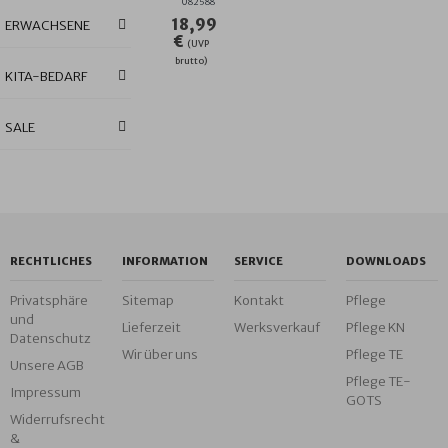
082588
00X100 C
18,99
ERWACHSENE
M
€
(UVP
brutto)
KITA-BEDARF
SALE
RECHTLICHES
INFORMATION
SERVICE
DOWNLOADS
Privatsphäre
Sitemap
Kontakt
Pflege
und
Lieferzeit
Werksverkauf
Pflege KN
Datenschutz
Wir über uns
Pflege TE
Unsere AGB
Pflege TE-
Impressum
GOTS
Widerrufsrecht
&