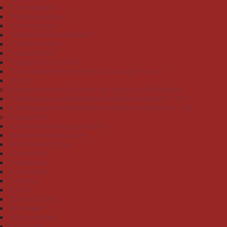
"Löwe helloliv"
"Pinguine eisblau"
"Seehund grau"
"Seepferdchen hellflieder"
"Teddy II natur"
"Teddy Ringel"
"Tigergesicht camel"
"Verschiedene Serien, lieferbar solange Vorrat"
"Zebra"
Bademäntel und Schlafanzüge Jungen und Mädchen
Schlafanzüge und Bademäntel Knaben Größe 116-176
Schlafanzüge und Bademäntel Mädchen Größe 116-176
Erwachsene
Handtuchserie Jacquard Raute
Handtuchserie Mäander
Waschhandschuhe
Gästetücher
Handtücher
Duschtücher
101 weiss
315 ciel
327 nachtblau
341 hawaii
345 tiefseeblau
409 esche