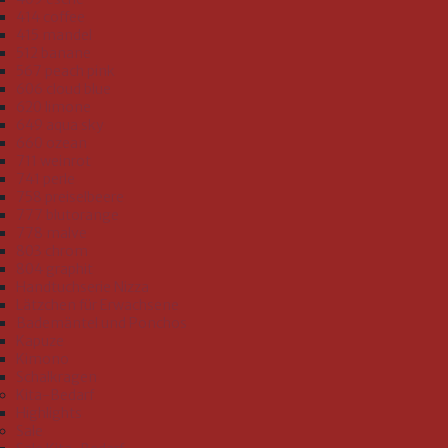
414 coffee
415 mandel
512 banane
567 peach pink
606 cloud blue
620 limone
649 aqua sky
660 ozean
711 weinrot
741 perle
758 preiselbeere
777 blutorange
778 malve
803 chrom
804 graphit
Handtuchserie Nizza
Lätzchen für Erwachsene
Bademäntel und Ponchos
Kapuze
Kimono
Schalkragen
Kita-Bedarf
Highlights
Sale