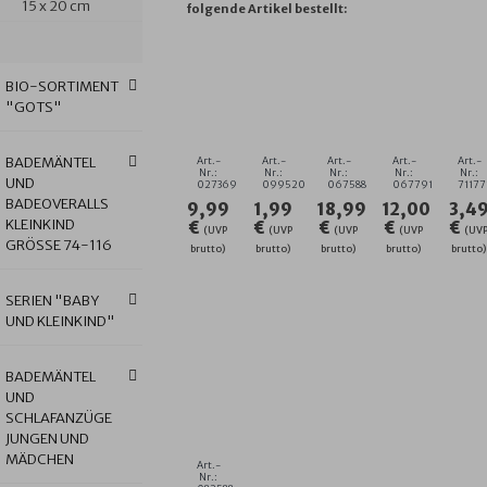
15 x 20 cm
folgende Artikel bestellt:
LÄTZCHEN
SCHNELLVERSCHLUSS-
UNI
UNI
J
BIO-SORTIMENT
3ER
SCHEIBE
ORCHIDEE-
LIMONE/KI
R
"GOTS"
SET
"KOMFORT"
BEERE
KAPUZEN-
BE
25X30
20
KAPUZEN-
BT.
W
CM
STÜC
BT.
GRÖSSE 8
GR
BADEMÄNTEL
Art.-
Art.-
Art.-
Art.-
Art.-
DAHLIE
GRÖSSE 1
0X80 C
7X
Nr.:
Nr.:
Nr.:
Nr.:
Nr.:
UND
027369
099520
067588
067791
71177
00X100 C
M
M
BADEOVERALLS
9,99
1,99
18,99
12,00
3,4
M
KLEINKIND
€
€
€
€
€
(UVP
(UVP
(UVP
(UVP
(UV
GRÖSSE 74-116
brutto)
brutto)
brutto)
brutto)
brutto)
SERIEN "BABY
UND KLEINKIND"
BADEMÄNTEL
UNI
UND
GREIGE-
SCHLAFANZÜGE
EISBLAU
JUNGEN UND
KAPUZEN-
MÄDCHEN
BT.
Art.-
GRÖSSE 1
Nr.: