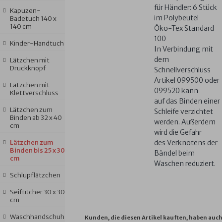
für Händler: 6 Stück
Kapuzen-
im Polybeutel
Badetuch 140 x
140 cm
Öko-Tex Standard
100
Kinder-Handtuch
In Verbindung mit
dem
Lätzchen mit
Druckknopf
Schnellverschluss
Artikel 099500 oder
Lätzchen mit
099520 kann
Klettverschluss
auf das Binden einer
Lätzchen zum
Schleife verzichtet
Binden ab 32 x 40
werden. Außerdem
cm
wird die Gefahr
Lätzchen zum
des Verknotens der
Binden bis 25 x 30
Bändel beim
cm
Waschen reduziert.
Schlupflätzchen
Seiftücher 30 x 30
cm
Waschhandschuh
Kunden, die diesen Artikel kauften, haben auc