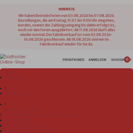
HINWEIS
Wir haben Betriebsferien von 03.08.2026 bis 07.08.2026.
Bestellungen, die am Freitag 31.07. bis 9:00 Uhr eingehen,
werden, soweit der Zahlungseingang bis dahin erfolgt ist,
noch vor den Ferien ausgeliefert. Ab 11.08.2026 läuft alles
wieder normal. Der Fabrikverkauf ist vom 03.08.2026-
16.08.2026 geschlossen. Ab 18.08.2026 sind wir im
Fabrikverkauf wieder für Sie da.
0
PRIVATKUNDE
ANMELDEN
WARENKORB
Menü
Startseite
|
Wir über uns
|
Unsere Produkte
Lätzchen, Badetücher, WHS, Ponchos
Ärmellätzchen
Bade-Poncho 60 x 75 cm
Bade-Poncho 80 x 75 cm