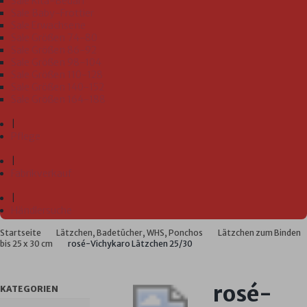
Sale Kita-Bedarf
Sale Baby-Frottier
Sale Erwachsene
Sale Größen 74-80
Sale Größen 86-92
Sale Größen 98-104
Sale Größen 110-128
Sale Größen 140-152
Sale Größen 164-188
|
Pflege
|
Fabrikverkauf
|
Händlersuche
Startseite
Lätzchen, Badetücher, WHS, Ponchos
Lätzchen zum Binden
bis 25 x 30 cm
rosé-Vichykaro Lätzchen 25/30
rosé-
KATEGORIEN