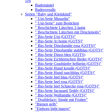
116
Bademäntel
Badeoveralls
Serien "Baby und Kleinkind"
" Uni-Serie Musselin"
" Uni-Serie" zum Besticken
" Beschichtete Lätzchen 2-lagig
" Beschichtete Lätzchen mit Druckmotiv"
" Bio-Serie Uni (GOTS)"
" Bio-Serie At home (GOTS)"
" Bio-Serie Dinofamilie rosa (GOTS)"
" Bio-Serie Dinofamilie stahlblau (GOTS)"
" Bio-Serie Dinos bleu (GOTS)
" Bio-Serie Eichhörnchen flieder (GOTS)"
" Bio-Serie Grashüpfer hellgrün (GOTS)"
" Bio-Serie Hund koralle (GOTS)"
" Bio-Serie Hund rauchblau (GOTS)"
" Bio-Serie Igel blau (GOTS)"
" Bio-Serie Igel rosa (GOTS)"
" Bio-Serie Igel Schnecke rosa (GOTS)"
" Bio-Serie Jacquard Teddy (GOTS)"
" Bio-Serie Walfamilie (GOTS)"
" Doubleface: Single mit Frottee"
"Bienen gelb"
"Einhorn light mauve"