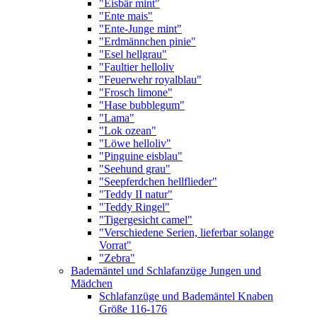
"Eisbär mint"
"Ente mais"
"Ente-Junge mint"
"Erdmännchen pinie"
"Esel hellgrau"
"Faultier helloliv
"Feuerwehr royalblau"
"Frosch limone"
"Hase bubblegum"
"Lama"
"Lok ozean"
"Löwe helloliv"
"Pinguine eisblau"
"Seehund grau"
"Seepferdchen hellflieder"
"Teddy II natur"
"Teddy Ringel"
"Tigergesicht camel"
"Verschiedene Serien, lieferbar solange
Vorrat"
"Zebra"
Bademäntel und Schlafanzüge Jungen und
Mädchen
Schlafanzüge und Bademäntel Knaben
Größe 116-176