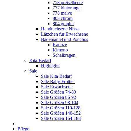
758 preiselbeere
777 blutorange
778 malve
803 chrom
804 graphit
Handtuchserie Nizza
Lätzchen für Erwachsene
Bademäntel und Ponchos
Kapuze
Kimono
Schalkragen
Kita-Bedarf
Highlights
Sale
Sale Kita-Bedarf
Sale Baby-Frottier
Sale Erwachsene
Sale Größen 74-80
Sale Größen 86-92
Sale Größen 98-104
Sale Größen 110-128
Sale Größen 140-152
Sale Größen 164-188
|
Pflege