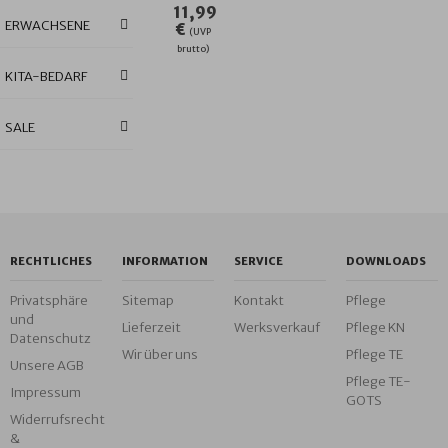
11,99
ERWACHSENE
€
(UVP
brutto)
KITA-BEDARF
SALE
RECHTLICHES
INFORMATION
SERVICE
DOWNLOADS
Privatsphäre
Sitemap
Kontakt
Pflege
und
Lieferzeit
Werksverkauf
Pflege KN
Datenschutz
Wir über uns
Pflege TE
Unsere AGB
Pflege TE-
Impressum
GOTS
Widerrufsrecht
&