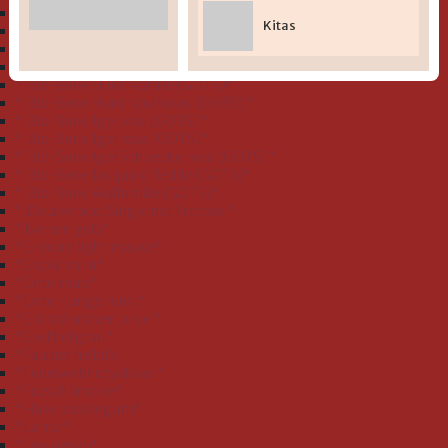
" Bio-Serie Dinofamilie stahlblau (GOTS)"
Kitas
" Bio-Serie Dinos bleu (GOTS)
" Bio-Serie Eichhörnchen flieder (GOTS)"
" Bio-Serie Grashüpfer hellgrün (GOTS)"
" Bio-Serie Hund koralle (GOTS)"
" Bio-Serie Hund rauchblau (GOTS)"
" Bio-Serie Igel blau (GOTS)"
" Bio-Serie Igel rosa (GOTS)"
" Bio-Serie Igel Schnecke rosa (GOTS)"
" Bio-Serie Jacquard Teddy (GOTS)"
" Bio-Serie Walfamilie (GOTS)"
" Doubleface: Single mit Frottee"
"Bienen gelb"
"Einhorn light mauve"
"Eisbär mint"
"Ente mais"
"Ente-Junge mint"
"Erdmännchen pinie"
"Esel hellgrau"
"Faultier helloliv
"Feuerwehr royalblau"
"Frosch limone"
"Hase bubblegum"
"Lama"
"Lok ozean"