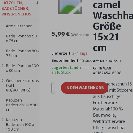
camel
LÄTZCHEN,
BADETÜCHER,
Waschh
WHS, PONCHOS
Größe
Ärmellätzchen
5,99 €
15x21
(UVP brutto)
Bade-Poncho 60
x 75 cm
cm
Bade-Poncho 80 x
Lieferzeit:
3-4 Tage
75 cm
Bestelleinheit:
1 Stück
Art.Nr.:
041690
Bade-Poncho 100
Lagerbestand:
mehr
GTIN/EAN:
x 80 cm
als 10 Stück
4016245416908
Geschenkkartons
Waschhandschuh 15
(KBT
IN DEN WARENKORB
80/80+WHS)
x 20 cm mit Stickere
aus flauschiger
Kapuzen-
Frottierware.
Badetuch 80 x 80
Material: 100 %
cm
Baumwolle,
Kapuzen-
Webfrottierware
Badetuch 100 x
Pflege: waschbar
100 cm