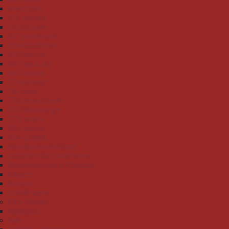
414 coffee
415 mandel
512 banane
567 peach pink
606 cloud blue
620 limone
649 aqua sky
660 ozean
711 weinrot
741 perle
758 preiselbeere
777 blutorange
778 malve
803 chrom
804 graphit
Handtuchserie Nizza
Lätzchen für Erwachsene
Bademäntel und Ponchos
Kapuze
Kimono
Schalkragen
Kita-Bedarf
Highlights
Sale