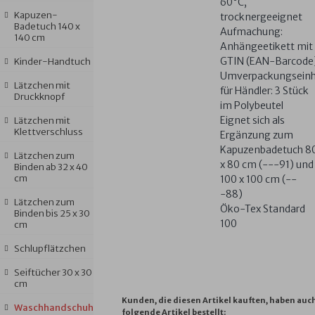
60°C,
Kapuzen-
trocknergeeignet
Badetuch 140 x
Aufmachung:
140 cm
Anhängeetikett mit
GTIN (EAN-Barcode
Kinder-Handtuch
Umverpackungseinh
Lätzchen mit
für Händler: 3 Stück
Druckknopf
im Polybeutel
Eignet sich als
Lätzchen mit
Klettverschluss
Ergänzung zum
Kapuzenbadetuch 8
Lätzchen zum
x 80 cm (---91) und
Binden ab 32 x 40
cm
100 x 100 cm (--
-88)
Lätzchen zum
Öko-Tex Standard
Binden bis 25 x 30
100
cm
Schlupflätzchen
Seiftücher 30 x 30
cm
Kunden, die diesen Artikel kauften, haben auc
Waschhandschuh
folgende Artikel bestellt: