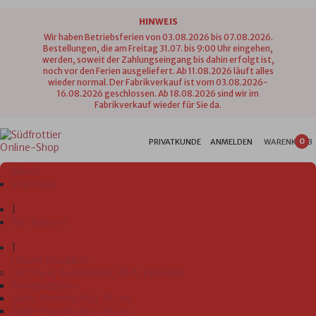
HINWEIS
Wir haben Betriebsferien von 03.08.2026 bis 07.08.2026.
Bestellungen, die am Freitag 31.07. bis 9:00 Uhr eingehen,
werden, soweit der Zahlungseingang bis dahin erfolgt ist,
noch vor den Ferien ausgeliefert. Ab 11.08.2026 läuft alles
wieder normal. Der Fabrikverkauf ist vom 03.08.2026-
16.08.2026 geschlossen. Ab 18.08.2026 sind wir im
Fabrikverkauf wieder für Sie da.
0
PRIVATKUNDE
ANMELDEN
WARENKORB
Menü
Startseite
|
Wir über uns
|
Unsere Produkte
Lätzchen, Badetücher, WHS, Ponchos
Ärmellätzchen
Bade-Poncho 60 x 75 cm
Bade-Poncho 80 x 75 cm