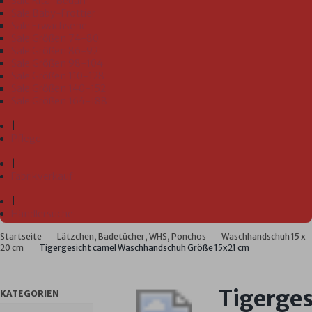
Sale Kita-Bedarf
Sale Baby-Frottier
Sale Erwachsene
Sale Größen 74-80
Sale Größen 86-92
Sale Größen 98-104
Sale Größen 110-128
Sale Größen 140-152
Sale Größen 164-188
|
Pflege
|
Fabrikverkauf
|
Händlersuche
Startseite
Lätzchen, Badetücher, WHS, Ponchos
Waschhandschuh 15 x
20 cm
Tigergesicht camel Waschhandschuh Größe 15x21 cm
Tigerges
KATEGORIEN