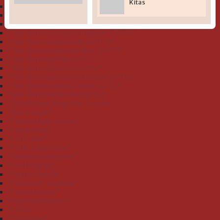
Kitas
" Bio-Serie Dinofamilie stahlblau (GOTS)"
" Bio-Serie Dinos bleu (GOTS)
" Bio-Serie Eichhörnchen flieder (GOTS)"
" Bio-Serie Grashüpfer hellgrün (GOTS)"
" Bio-Serie Hund koralle (GOTS)"
" Bio-Serie Hund rauchblau (GOTS)"
" Bio-Serie Igel blau (GOTS)"
" Bio-Serie Igel rosa (GOTS)"
" Bio-Serie Igel Schnecke rosa (GOTS)"
" Bio-Serie Jacquard Teddy (GOTS)"
" Bio-Serie Walfamilie (GOTS)"
" Doubleface: Single mit Frottee"
"Bienen gelb"
"Einhorn light mauve"
"Eisbär mint"
"Ente mais"
"Ente-Junge mint"
"Erdmännchen pinie"
"Esel hellgrau"
"Faultier helloliv
"Feuerwehr royalblau"
"Frosch limone"
"Hase bubblegum"
"Lama"
"Lok ozean"