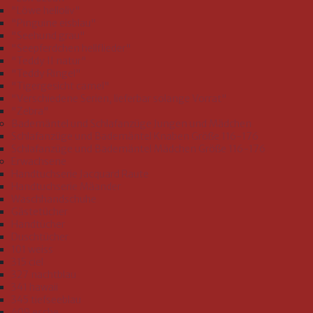
"Löwe helloliv"
"Pinguine eisblau"
"Seehund grau"
"Seepferdchen hellflieder"
"Teddy II natur"
"Teddy Ringel"
"Tigergesicht camel"
"Verschiedene Serien, lieferbar solange Vorrat"
"Zebra"
Bademäntel und Schlafanzüge Jungen und Mädchen
Schlafanzüge und Bademäntel Knaben Größe 116-176
Schlafanzüge und Bademäntel Mädchen Größe 116-176
Erwachsene
Handtuchserie Jacquard Raute
Handtuchserie Mäander
Waschhandschuhe
Gästetücher
Handtücher
Duschtücher
101 weiss
315 ciel
327 nachtblau
341 hawaii
345 tiefseeblau
409 esche