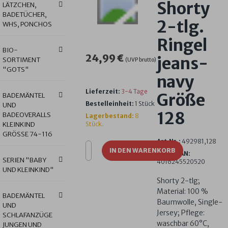
Shorty
LÄTZCHEN,
BADETÜCHER,
2-tlg.
WHS, PONCHOS
Ringel
BIO-
24,99 €
jeans-
SORTIMENT
(UVP brutto)
"GOTS"
navy
Lieferzeit:
3-4 Tage
Größe
BADEMÄNTEL
Bestelleinheit:
1 Stück
UND
128
BADEOVERALLS
Lagerbestand:
8
KLEINKIND
Stück.
GRÖSSE 74-116
Art.Nr.:
492981,128
IN DEN WARENKORB
GTIN/EAN:
SERIEN "BABY
4016245520520
UND KLEINKIND"
Shorty 2-tlg;
Material: 100 %
BADEMÄNTEL
Baumwolle, Single-
UND
Jersey; Pflege:
SCHLAFANZÜGE
waschbar 60°C,
JUNGEN UND