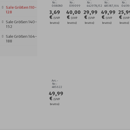
GRÖSSE 1
64
IN
Nr.:
Nr.:
Nr.:
Nr.:
Nr.:
068080
039099
442978,152
485187,164
04139
Sale Größen 110-
52
GK
128
3,69
40,00
29,99
49,99
25,9
€
€
€
€
€
(UVP
(UVP
(UVP
(UVP
(UVP
Sale Größen 140-
brutto)
brutto)
brutto)
brutto)
brutto)
152
Sale Größen 164-
188
MÄDCHEN-
BADEMANTEL
STOP
THE
CLOCK
Art.-
MINT
Nr.:
485622
GR.128-
49,99
140
€
(UVP
brutto)