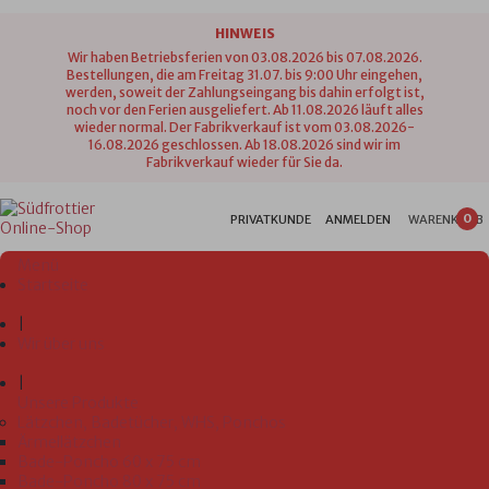
HINWEIS
Wir haben Betriebsferien von 03.08.2026 bis 07.08.2026.
Bestellungen, die am Freitag 31.07. bis 9:00 Uhr eingehen,
werden, soweit der Zahlungseingang bis dahin erfolgt ist,
noch vor den Ferien ausgeliefert. Ab 11.08.2026 läuft alles
wieder normal. Der Fabrikverkauf ist vom 03.08.2026-
16.08.2026 geschlossen. Ab 18.08.2026 sind wir im
Fabrikverkauf wieder für Sie da.
0
PRIVATKUNDE
ANMELDEN
WARENKORB
Menü
Startseite
|
Wir über uns
|
Unsere Produkte
Lätzchen, Badetücher, WHS, Ponchos
Ärmellätzchen
Bade-Poncho 60 x 75 cm
Bade-Poncho 80 x 75 cm