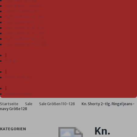
Sale Kita-Bedarf
Sale Baby-Frottier
Sale Erwachsene
Sale Größen 74-80
Sale Größen 86-92
Sale Größen 98-104
Sale Größen 110-128
Sale Größen 140-152
Sale Größen 164-188
|
Pflege
|
Fabrikverkauf
|
Händlersuche
Startseite
Sale
Sale Größen 110-128
Kn. Shorty 2-tlg. Ringel jeans-
navy Größe 128
Kn.
KATEGORIEN