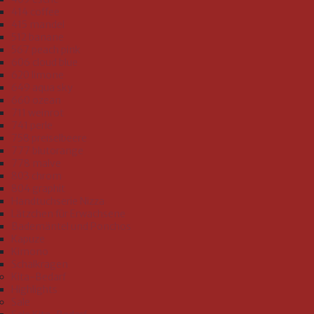
414 coffee
415 mandel
512 banane
567 peach pink
606 cloud blue
620 limone
649 aqua sky
660 ozean
711 weinrot
741 perle
758 preiselbeere
777 blutorange
778 malve
803 chrom
804 graphit
Handtuchserie Nizza
Lätzchen für Erwachsene
Bademäntel und Ponchos
Kapuze
Kimono
Schalkragen
Kita-Bedarf
Highlights
Sale