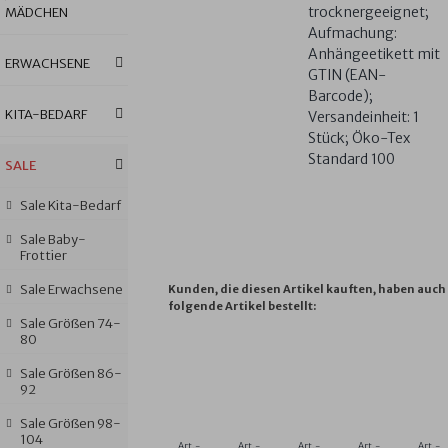
trocknergeeignet;
MÄDCHEN
Aufmachung:
Anhängeetikett mit
ERWACHSENE
GTIN (EAN-
Barcode);
KITA-BEDARF
Versandeinheit: 1
Stück; Öko-Tex
Standard 100
SALE
Sale Kita-Bedarf
Sale Baby-
Frottier
Sale Erwachsene
Kunden, die diesen Artikel kauften, haben auch
folgende Artikel bestellt:
Sale Größen 74-
80
Sale Größen 86-
UNI
IGEL
KN.
KN.
FR
92
GOLDGELB
BLAU
SINGLE
BADEMANT
LI
SEIFTUCH
BADEMANTEL
SCHLAFANZUG
SPORT
KB
Sale Größen 98-
30X30
74/80-
PROGESSIVE
BEIGE
(8
104
CM
110/116
ROT
GRÖSSE 1
CM
Art.-
Art.-
Art.-
Art.-
Art.-