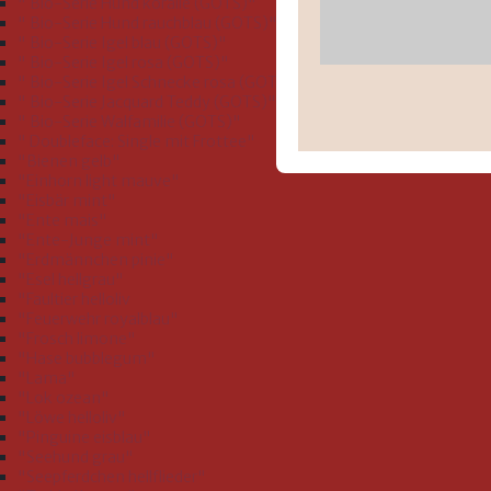
" Bio-Serie Hund koralle (GOTS)"
" Bio-Serie Hund rauchblau (GOTS)"
" Bio-Serie Igel blau (GOTS)"
" Bio-Serie Igel rosa (GOTS)"
" Bio-Serie Igel Schnecke rosa (GOTS)"
" Bio-Serie Jacquard Teddy (GOTS)"
" Bio-Serie Walfamilie (GOTS)"
" Doubleface: Single mit Frottee"
"Bienen gelb"
"Einhorn light mauve"
"Eisbär mint"
"Ente mais"
"Ente-Junge mint"
"Erdmännchen pinie"
"Esel hellgrau"
"Faultier helloliv
"Feuerwehr royalblau"
"Frosch limone"
"Hase bubblegum"
"Lama"
"Lok ozean"
"Löwe helloliv"
"Pinguine eisblau"
"Seehund grau"
"Seepferdchen hellflieder"