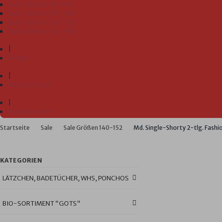
Sale Größen 98-104
Sale Größen 110-128
Sale Größen 140-152
Sale Größen 164-188
|
Pflege
|
Fabrikverkauf
|
Händlersuche
Startseite
Sale
Sale Größen 140-152
Md. Single-Shorty 2-tlg. Fashio
KATEGORIEN
LÄTZCHEN, BADETÜCHER, WHS, PONCHOS
BIO-SORTIMENT "GOTS"