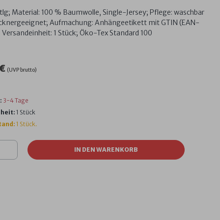
tlg; Material: 100 % Baumwolle, Single-Jersey; Pflege: waschbar
ocknergeeignet; Aufmachung: Anhängeetikett mit GTIN (EAN-
 Versandeinheit: 1 Stück; Öko-Tex Standard 100
 €
(UVP brutto)
:
3-4 Tage
heit:
1 Stück
tand:
1 Stück.
IN DEN WARENKORB