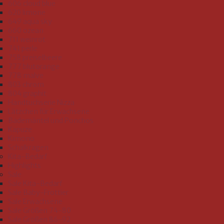
606 cloud blue
620 limone
649 aqua sky
660 ozean
711 weinrot
741 perle
758 preiselbeere
777 blutorange
778 malve
803 chrom
804 graphit
Handtuchserie Nizza
Lätzchen für Erwachsene
Bademäntel und Ponchos
Kapuze
Kimono
Schalkragen
Kita-Bedarf
Highlights
Sale
Sale Kita-Bedarf
Sale Baby-Frottier
Sale Erwachsene
Sale Größen 74-80
Sale Größen 86-92