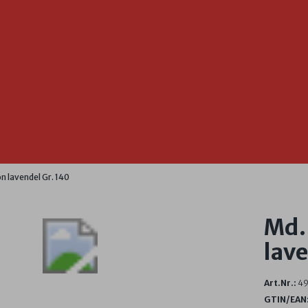
n lavendel Gr. 140
Md. 
lave
Art.Nr.:
49
GTIN/EAN