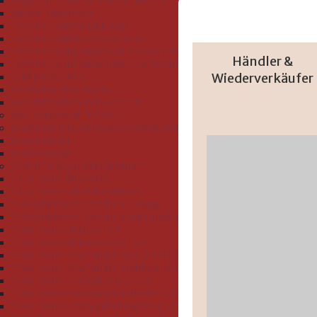
Kapuzen-Badetuch 140 x 140 cm
Kinder-Handtuch
Lätzchen mit Druckknopf
Lätzchen mit Klettverschluss
Lätzchen zum Binden ab 32 x 40 cm
Händler &
Lätzchen zum Binden bis 25 x 30 cm
Wiederverkäufer
Schlupflätzchen
Seiftücher 30 x 30 cm
Waschhandschuh 15 x 20 cm
Bio-Sortiment "GOTS"
Bademäntel und Badeoveralls Kleinkind Größe 74-116
Bademäntel
Badeoveralls
Serien "Baby und Kleinkind"
" Uni-Serie Musselin"
" Uni-Serie" zum Besticken
" Beschichtete Lätzchen 2-lagig
" Beschichtete Lätzchen mit Druckmotiv"
" Bio-Serie Uni (GOTS)"
" Bio-Serie At home (GOTS)"
" Bio-Serie Dinofamilie rosa (GOTS)"
" Bio-Serie Dinofamilie stahlblau (GOTS)"
" Bio-Serie Dinos bleu (GOTS)
" Bio-Serie Eichhörnchen flieder (GOTS)"
" Bio-Serie Grashüpfer hellgrün (GOTS)"