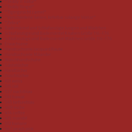
"Teddy II natur"
"Teddy Ringel"
"Tigergesicht camel"
"Verschiedene Serien, lieferbar solange Vorrat"
"Zebra"
Bademäntel und Schlafanzüge Jungen und Mädchen
Schlafanzüge und Bademäntel Knaben Größe 116-176
Schlafanzüge und Bademäntel Mädchen Größe 116-176
Erwachsene
Handtuchserie Jacquard Raute
Handtuchserie Mäander
Waschhandschuhe
Gästetücher
Handtücher
Duschtücher
101 weiss
315 ciel
327 nachtblau
341 hawaii
345 tiefseeblau
409 esche
414 coffee
415 mandel
512 banane
567 peach pink