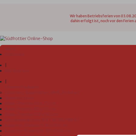
Wir haben Betriebsferien von 03.08.20
dahin erfolgt ist, noch vor den Ferie
Menü
Startseite
|
Wir über uns
|
Unsere Produkte
Lätzchen, Badetücher, WHS, Ponchos
Ärmellätzchen
Bade-Poncho 60 x 75 cm
Bade-Poncho 80 x 75 cm
Bade-Poncho 100 x 80 cm
Geschenkkartons (KBT 80/80+WHS)
Kapuzen-Badetuch 80 x 80 cm
Kapuzen-Badetuch 100 x 100 cm