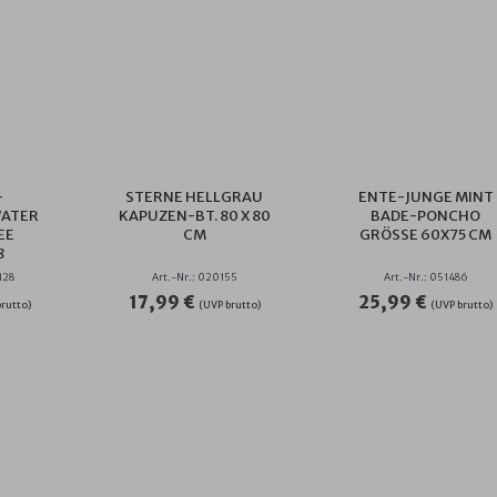
-
STERNE HELLGRAU
ENTE-JUNGE MINT
WATER
KAPUZEN-BT. 80 X 80
BADE-PONCHO
EE
CM
GRÖSSE 60X75 CM
128
Art.-Nr.: 020155
Art.-Nr.: 051486
17,99 €
25,99 €
rutto)
(UVP brutto)
(UVP brutto)