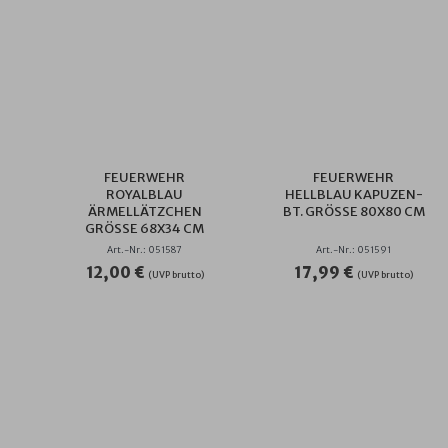
FEUERWEHR
FEUERWEHR
ROYALBLAU
HELLBLAU KAPUZEN-
ÄRMELLÄTZCHEN
BT. GRÖSSE 80X80 CM
GRÖSSE 68X34 CM
Art.-Nr.: 051587
Art.-Nr.: 051591
12,00 €
17,99 €
(UVP brutto)
(UVP brutto)