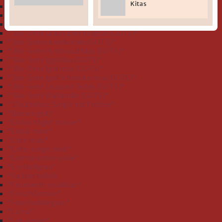
Kitas
" Bio-Serie Dinofamilie stahlblau (GOTS)"
" Bio-Serie Dinos bleu (GOTS)
" Bio-Serie Eichhörnchen flieder (GOTS)"
" Bio-Serie Grashüpfer hellgrün (GOTS)"
" Bio-Serie Hund koralle (GOTS)"
" Bio-Serie Hund rauchblau (GOTS)"
" Bio-Serie Igel blau (GOTS)"
" Bio-Serie Igel rosa (GOTS)"
" Bio-Serie Igel Schnecke rosa (GOTS)"
" Bio-Serie Jacquard Teddy (GOTS)"
" Bio-Serie Walfamilie (GOTS)"
" Doubleface: Single mit Frottee"
"Bienen gelb"
"Einhorn light mauve"
"Eisbär mint"
"Ente mais"
"Ente-Junge mint"
"Erdmännchen pinie"
"Esel hellgrau"
"Faultier helloliv
"Feuerwehr royalblau"
"Frosch limone"
"Hase bubblegum"
"Lama"
"Lok ozean"