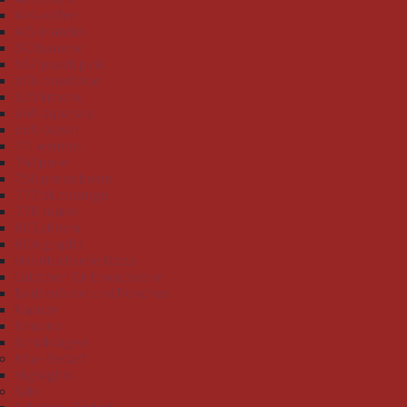
414 coffee
415 mandel
512 banane
567 peach pink
606 cloud blue
620 limone
649 aqua sky
660 ozean
711 weinrot
741 perle
758 preiselbeere
777 blutorange
778 malve
803 chrom
804 graphit
Handtuchserie Nizza
Lätzchen für Erwachsene
Bademäntel und Ponchos
Kapuze
Kimono
Schalkragen
Kita-Bedarf
Highlights
Sale