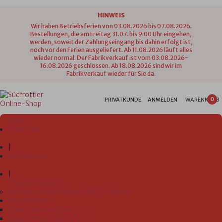
HINWEIS
Wir haben Betriebsferien von 03.08.2026 bis 07.08.2026.
Bestellungen, die am Freitag 31.07. bis 9:00 Uhr eingehen,
werden, soweit der Zahlungseingang bis dahin erfolgt ist,
noch vor den Ferien ausgeliefert. Ab 11.08.2026 läuft alles
wieder normal. Der Fabrikverkauf ist vom 03.08.2026-
16.08.2026 geschlossen. Ab 18.08.2026 sind wir im
Fabrikverkauf wieder für Sie da.
0
PRIVATKUNDE
ANMELDEN
WARENKORB
Menü
Startseite
|
Wir über uns
|
Unsere Produkte
Lätzchen, Badetücher, WHS, Ponchos
Ärmellätzchen
Bade-Poncho 60 x 75 cm
Bade-Poncho 80 x 75 cm