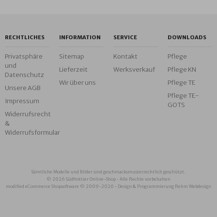
RECHTLICHES
INFORMATION
SERVICE
DOWNLOADS
Privatsphäre
Sitemap
Kontakt
Pflege
und
Lieferzeit
Werksverkauf
Pflege KN
Datenschutz
Wir über uns
Pflege TE
Unsere AGB
Pflege TE-
Impressum
GOTS
Widerrufsrecht
&
Widerrufsformular
Sämtliche Modelle und Bilder sind geschmacksmusterrechtlich geschützt.
© 2026 Südfrottier Online-Shop • Alle Rechte vorbehalten
modified eCommerce Shopsoftware © 2009-2026 • Design & Programmierung Rehm Webdesign