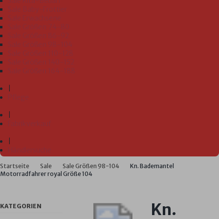
Sale Kita-Bedarf
Sale Baby-Frottier
Sale Erwachsene
Sale Größen 74-80
Sale Größen 86-92
Sale Größen 98-104
Sale Größen 110-128
Sale Größen 140-152
Sale Größen 164-188
|
Pflege
|
Fabrikverkauf
|
Händlersuche
Startseite
Sale
Sale Größen 98-104
Kn. Bademantel
Motorradfahrer royal Größe 104
Kn.
KATEGORIEN