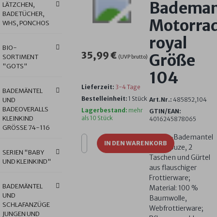
Bademan
LÄTZCHEN,
BADETÜCHER,
Motorrad
WHS, PONCHOS
royal
BIO-
35,99 €
Größe
SORTIMENT
(UVP brutto)
"GOTS"
104
Lieferzeit:
3-4 Tage
BADEMÄNTEL
Bestelleinheit:
1 Stück
UND
Art.Nr.:
485852,104
BADEOVERALLS
Lagerbestand:
mehr
GTIN/EAN:
KLEINKIND
als 10 Stück
4016245878065
GRÖSSE 74-116
Kinder-Bademantel
IN DEN WARENKORB
mit Kapuze, 2
SERIEN "BABY
Taschen und Gürtel
UND KLEINKIND"
aus flauschiger
Frottierware;
BADEMÄNTEL
Material: 100 %
UND
Baumwolle,
SCHLAFANZÜGE
Webfrottierware;
JUNGEN UND