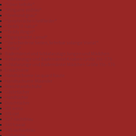
"Löwe helloliv"
"Pinguine eisblau"
"Seehund grau"
"Seepferdchen hellflieder"
"Teddy II natur"
"Teddy Ringel"
"Tigergesicht camel"
"Verschiedene Serien, lieferbar solange Vorrat"
"Zebra"
Bademäntel und Schlafanzüge Jungen und Mädchen
Schlafanzüge und Bademäntel Knaben Größe 116-176
Schlafanzüge und Bademäntel Mädchen Größe 116-176
Erwachsene
Handtuchserie Jacquard Raute
Handtuchserie Mäander
Waschhandschuhe
Gästetücher
Handtücher
Duschtücher
101 weiss
315 ciel
327 nachtblau
341 hawaii
345 tiefseeblau
409 esche