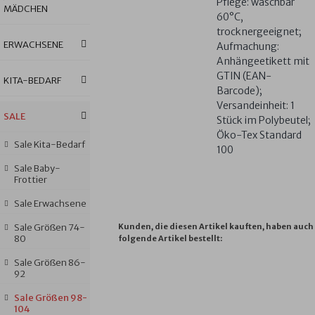
Pflege: waschbar
MÄDCHEN
60°C,
trocknergeeignet;
ERWACHSENE
Aufmachung:
Anhängeetikett mit
GTIN (EAN-
KITA-BEDARF
Barcode);
Versandeinheit: 1
SALE
Stück im Polybeutel;
Öko-Tex Standard
Sale Kita-Bedarf
100
Sale Baby-
Frottier
Sale Erwachsene
Sale Größen 74-
Kunden, die diesen Artikel kauften, haben auch
80
folgende Artikel bestellt:
Sale Größen 86-
92
TEDDY
TIGERGESICHT
JACQUARD
UNI
UN
Sale Größen 98-
II
CAMEL
M
PINK
NA
104
NATUR
RIESEN-
GOTS
RIESEN-
RI