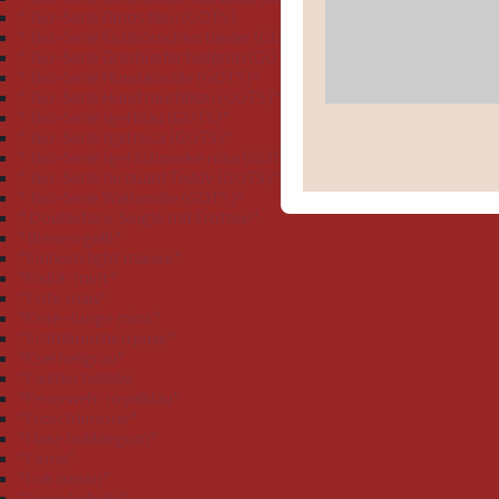
" Bio-Serie Dinos bleu (GOTS)
" Bio-Serie Eichhörnchen flieder (GOTS)"
" Bio-Serie Grashüpfer hellgrün (GOTS)"
" Bio-Serie Hund koralle (GOTS)"
" Bio-Serie Hund rauchblau (GOTS)"
" Bio-Serie Igel blau (GOTS)"
" Bio-Serie Igel rosa (GOTS)"
" Bio-Serie Igel Schnecke rosa (GOTS)"
" Bio-Serie Jacquard Teddy (GOTS)"
" Bio-Serie Walfamilie (GOTS)"
" Doubleface: Single mit Frottee"
"Bienen gelb"
"Einhorn light mauve"
"Eisbär mint"
"Ente mais"
"Ente-Junge mint"
"Erdmännchen pinie"
"Esel hellgrau"
"Faultier helloliv
"Feuerwehr royalblau"
"Frosch limone"
"Hase bubblegum"
"Lama"
"Lok ozean"