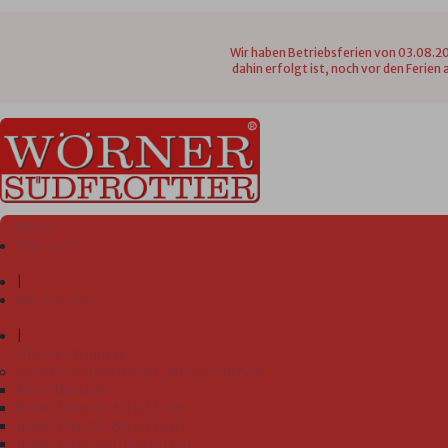
Wir haben Betriebsferien von 03.08.20
dahin erfolgt ist, noch vor den Ferie
Menü
Startseite
|
Wir über uns
|
Unsere Produkte
Lätzchen, Badetücher, WHS, Ponchos
Ärmellätzchen
Bade-Poncho 60 x 75 cm
Bade-Poncho 80 x 75 cm
Bade-Poncho 100 x 80 cm