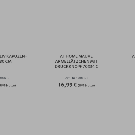
LIV KAPUZEN-
AT HOME MAUVE
A
 80 CM
ÄRMELLÄTZCHEN MIT
DRUCKKNOPF 70X34 C
 010855
Art.-Nr.: 010353
16,99 €
(UVP brutto)
(UVP brutto)