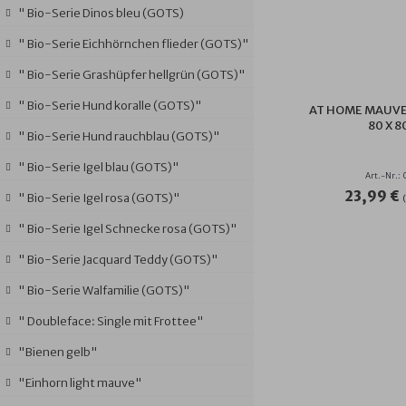
" Bio-Serie Dinos bleu (GOTS)
" Bio-Serie Eichhörnchen flieder (GOTS)"
" Bio-Serie Grashüpfer hellgrün (GOTS)"
" Bio-Serie Hund koralle (GOTS)"
AT HOME MAUVE
80 X 8
" Bio-Serie Hund rauchblau (GOTS)"
" Bio-Serie Igel blau (GOTS)"
Art.-Nr.:
23,99 €
" Bio-Serie Igel rosa (GOTS)"
" Bio-Serie Igel Schnecke rosa (GOTS)"
" Bio-Serie Jacquard Teddy (GOTS)"
" Bio-Serie Walfamilie (GOTS)"
" Doubleface: Single mit Frottee"
"Bienen gelb"
"Einhorn light mauve"