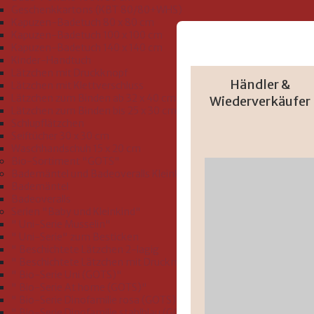
Geschenkkartons (KBT 80/80+WHS)
Kapuzen-Badetuch 80 x 80 cm
Kapuzen-Badetuch 100 x 100 cm
Kapuzen-Badetuch 140 x 140 cm
Kinder-Handtuch
Lätzchen mit Druckknopf
Händler &
Lätzchen mit Klettverschluss
Lätzchen zum Binden ab 32 x 40 cm
Wiederverkäufer
Lätzchen zum Binden bis 25 x 30 cm
Schlupflätzchen
Seiftücher 30 x 30 cm
Waschhandschuh 15 x 20 cm
Bio-Sortiment "GOTS"
Bademäntel und Badeoveralls Kleinkind Größe 74-116
Bademäntel
Badeoveralls
Serien "Baby und Kleinkind"
" Uni-Serie Musselin"
" Uni-Serie" zum Besticken
" Beschichtete Lätzchen 2-lagig
" Beschichtete Lätzchen mit Druckmotiv"
" Bio-Serie Uni (GOTS)"
" Bio-Serie At home (GOTS)"
" Bio-Serie Dinofamilie rosa (GOTS)"
" Bio-Serie Dinofamilie stahlblau (GOTS)"