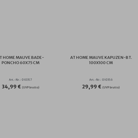
T HOME MAUVE BADE-
AT HOME MAUVE KAPUZEN-BT.
PONCHO 60X75 CM
100X100 CM
Art.-Nr.: 010357
Art.-Nr.: 010356
34,99 €
29,99 €
(UVP brutto)
(UVP brutto)