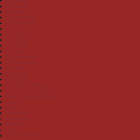
414 coffee
415 mandel
512 banane
567 peach pink
606 cloud blue
620 limone
649 aqua sky
660 ozean
711 weinrot
741 perle
758 preiselbeere
777 blutorange
778 malve
803 chrom
804 graphit
Handtuchserie Nizza
Lätzchen für Erwachsene
Bademäntel und Ponchos
Kapuze
Kimono
Schalkragen
Kita-Bedarf
Highlights
Sale
Sale Kita-Bedarf