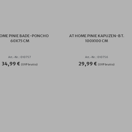
OME PINIE BADE-PONCHO
AT HOME PINIE KAPUZEN-BT.
60X75 CM
100X100 CM
Art.-Nr.: 010757
Art.-Nr.: 010756
34,99 €
29,99 €
(UVP brutto)
(UVP brutto)