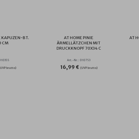
 KAPUZEN-BT.
AT HOME PINIE
AT H
0 CM
ÄRMELLÄTZCHEN MIT
DRUCKKNOPF 70X34 C
 010355
Art.-Nr.: 010753
16,99 €
(UVP brutto)
(UVP brutto)