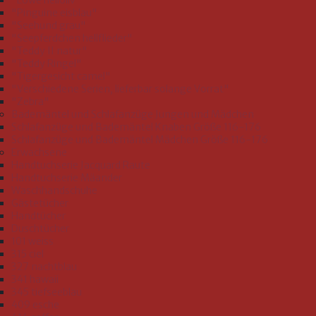
"Löwe helloliv"
"Pinguine eisblau"
"Seehund grau"
"Seepferdchen hellflieder"
"Teddy II natur"
"Teddy Ringel"
"Tigergesicht camel"
"Verschiedene Serien, lieferbar solange Vorrat"
"Zebra"
Bademäntel und Schlafanzüge Jungen und Mädchen
Schlafanzüge und Bademäntel Knaben Größe 116-176
Schlafanzüge und Bademäntel Mädchen Größe 116-176
Erwachsene
Handtuchserie Jacquard Raute
Handtuchserie Mäander
Waschhandschuhe
Gästetücher
Handtücher
Duschtücher
101 weiss
315 ciel
327 nachtblau
341 hawaii
345 tiefseeblau
409 esche