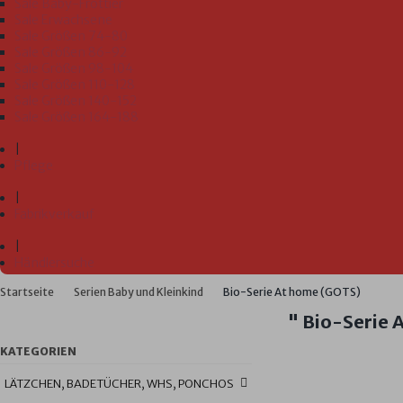
Sale Baby-Frottier
Sale Erwachsene
Sale Größen 74-80
Sale Größen 86-92
Sale Größen 98-104
Sale Größen 110-128
Sale Größen 140-152
Sale Größen 164-188
|
Pflege
|
Fabrikverkauf
|
Händlersuche
Startseite
Serien Baby und Kleinkind
Bio-Serie At home (GOTS)
" Bio-Serie
KATEGORIEN
LÄTZCHEN, BADETÜCHER, WHS, PONCHOS