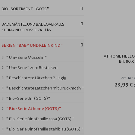
BIO-SORTIMENT "GOTS"
BADEMÄNTEL UND BADEOVERALLS
KLEINKIND GRÖSSE 74-116
SERIEN "BABY UND KLEINKIND"
AT HOME HELLO
" Uni-Serie Musselin"
BT. 80 X
" Uni-Serie" zum Besticken
" Beschichtete Lätzchen 2-lagig
Art.-Nr.:
23,99 €
" Beschichtete Lätzchen mit Druckmotiv"
" Bio-Serie Uni (GOTS)"
" Bio-Serie At home (GOTS)"
" Bio-Serie Dinofamilie rosa (GOTS)"
" Bio-Serie Dinofamilie stahlblau (GOTS)"