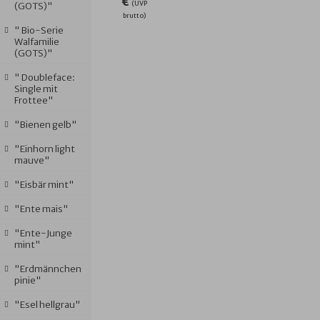
€
(UVP
(GOTS)"
brutto)
" Bio-Serie
Walfamilie
(GOTS)"
" Doubleface:
Single mit
Frottee"
"Bienen gelb"
"Einhorn light
mauve"
"Eisbär mint"
"Ente mais"
"Ente-Junge
mint"
"Erdmännchen
pinie"
"Esel hellgrau"