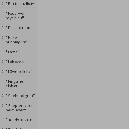
"Faultier helloliv
"Feuerwehr
royalblau"
"Frosch limone"
"Hase
bubblegum"
"Lama"
"Lok ozean"
"Löwe helloliv"
"Pinguine
eisblau"
"Seehund grau"
"Seepferdchen
hellflieder"
"Teddy II natur"