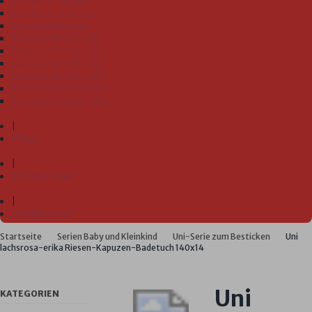
Sale Kita-Bedarf
Sale Baby-Frottier
Sale Erwachsene
Sale Größen 74-80
Sale Größen 86-92
Sale Größen 98-104
Sale Größen 110-128
Sale Größen 140-152
Sale Größen 164-188
|
Pflege
|
Fabrikverkauf
|
Händlersuche
Startseite
Serien Baby und Kleinkind
Uni-Serie zum Besticken
Uni
lachsrosa-erika Riesen-Kapuzen-Badetuch 140x14
Uni
KATEGORIEN