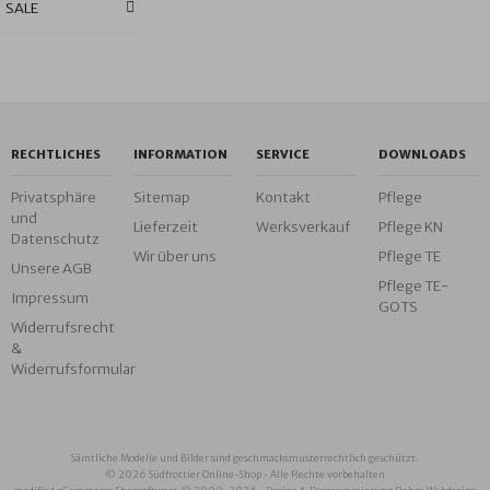
SALE
RECHTLICHES
INFORMATION
SERVICE
DOWNLOADS
Privatsphäre
Sitemap
Kontakt
Pflege
und
Lieferzeit
Werksverkauf
Pflege KN
Datenschutz
Wir über uns
Pflege TE
Unsere AGB
Pflege TE-
Impressum
GOTS
Widerrufsrecht
&
Widerrufsformular
Sämtliche Modelle und Bilder sind geschmacksmusterrechtlich geschützt.
© 2026 Südfrottier Online-Shop • Alle Rechte vorbehalten