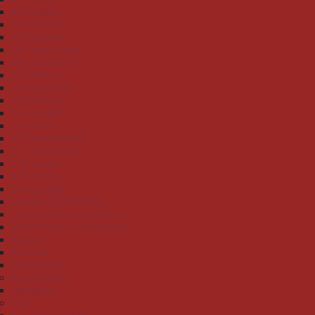
414 coffee
415 mandel
512 banane
567 peach pink
606 cloud blue
620 limone
649 aqua sky
660 ozean
711 weinrot
741 perle
758 preiselbeere
777 blutorange
778 malve
803 chrom
804 graphit
Handtuchserie Nizza
Lätzchen für Erwachsene
Bademäntel und Ponchos
Kapuze
Kimono
Schalkragen
Kita-Bedarf
Highlights
Sale