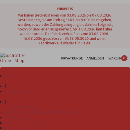
HINWEIS
Wir haben Betriebsferien von 03.08.2026 bis 07.08.2026.
Bestellungen, die am Freitag 31.07. bis 9:00 Uhr eingehen,
werden, soweit der Zahlungseingang bis dahin erfolgt ist,
noch vor den Ferien ausgeliefert. Ab 11.08.2026 läuft alles
wieder normal. Der Fabrikverkauf ist vom 03.08.2026-
16.08.2026 geschlossen. Ab 18.08.2026 sind wir im
Fabrikverkauf wieder für Sie da.
0
PRIVATKUNDE
ANMELDEN
WARENKORB
Menü
Startseite
|
Wir über uns
|
Unsere Produkte
Lätzchen, Badetücher, WHS, Ponchos
Ärmellätzchen
Bade-Poncho 60 x 75 cm
Bade-Poncho 80 x 75 cm