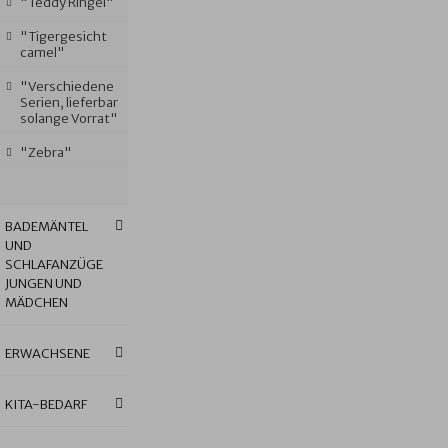
"Teddy Ringel"
"Tigergesicht
camel"
"Verschiedene
Serien, lieferbar
solange Vorrat"
"Zebra"
BADEMÄNTEL
UND
SCHLAFANZÜGE
JUNGEN UND
MÄDCHEN
ERWACHSENE
KITA-BEDARF