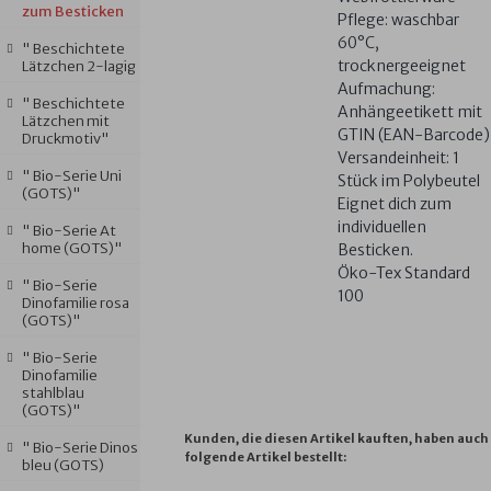
zum Besticken
Pflege: waschbar
60°C,
" Beschichtete
trocknergeeignet
Lätzchen 2-lagig
Aufmachung:
" Beschichtete
Anhängeetikett mit
Lätzchen mit
GTIN (EAN-Barcode)
Druckmotiv"
Versandeinheit: 1
" Bio-Serie Uni
Stück im Polybeutel
(GOTS)"
Eignet dich zum
individuellen
" Bio-Serie At
home (GOTS)"
Besticken.
Öko-Tex Standard
" Bio-Serie
100
Dinofamilie rosa
(GOTS)"
" Bio-Serie
Dinofamilie
stahlblau
(GOTS)"
Kunden, die diesen Artikel kauften, haben auch
" Bio-Serie Dinos
folgende Artikel bestellt:
bleu (GOTS)