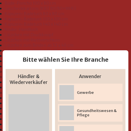
Bade-Poncho 100 x 80 cm
Geschenkkartons (KBT 80/80+WHS)
Kapuzen-Badetuch 80 x 80 cm
Kapuzen-Badetuch 100 x 100 cm
Kapuzen-Badetuch 140 x 140 cm
Kinder-Handtuch
Lätzchen mit Druckknopf
Lätzchen mit Klettverschluss
Lätzchen zum Binden ab 32 x 40 cm
Lätzchen zum Binden bis 25 x 30 cm
Schlupflätzchen
Bitte wählen Sie Ihre Branche
Seiftücher 30 x 30 cm
Waschhandschuh 15 x 20 cm
Bio-Sortiment "GOTS"
Händler &
Anwender
Bademäntel und Badeoveralls Kleinkind Größe 74-116
Wiederverkäufer
Bademäntel
Badeoveralls
Gewerbe
Serien "Baby und Kleinkind"
" Uni-Serie Musselin"
" Uni-Serie" zum Besticken
" Beschichtete Lätzchen 2-lagig
Gesundheitswesen &
" Beschichtete Lätzchen mit Druckmotiv"
Pflege
" Bio-Serie Uni (GOTS)"
" Bio-Serie At home (GOTS)"
" Bio-Serie Dinofamilie rosa (GOTS)"