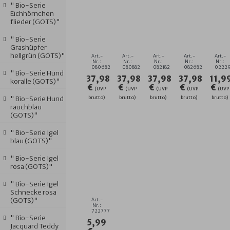
" Bio-Serie
Eichhörnchen
UNI
UNI
UNI
UNI
DR
flieder (GOTS)"
PEACH-
STAHL-
CAMEL
HELLFLIEDE
SO
MAUVE
DUNKELBLAU
RIESEN-
RIESEN-
3-
" Bio-Serie
RIESEN-
RIESEN-
KAPUZEN-
KAPUZEN-
ER
Grashüpfer
KAPUZEN-
KAPUZEN-
BADETUCH
BADETUCH
SE
hellgrün (GOTS)"
Art.-
Art.-
Art.-
Art.-
Art.-
BADETUCH
BADETUCH
140/140
14
WA
Nr.:
Nr.:
Nr.:
Nr.:
Nr.:
080682
080882
082182
082682
0222
140X140
140X1
" Bio-Serie Hund
37,98
37,98
37,98
37,98
11,9
CM
koralle (GOTS)"
€
€
€
€
€
(UVP
(UVP
(UVP
(UVP
(UVP
" Bio-Serie Hund
brutto)
brutto)
brutto)
brutto)
brutto)
rauchblau
(GOTS)"
" Bio-Serie Igel
blau (GOTS)"
" Bio-Serie Igel
JACQUARD
rosa (GOTS)"
M
GOTS
" Bio-Serie Igel
BLUTORANGE
Schnecke rosa
GÄSTETUCH
(GOTS)"
Art.-
30X50
Nr.:
722777
CM
" Bio-Serie
5,99
Jacquard Teddy