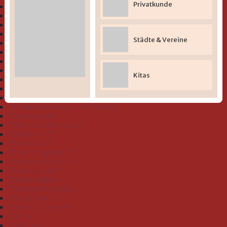
Privatkunde
" Bio-Serie Dinofamilie stahlblau (GOTS)"
" Bio-Serie Dinos bleu (GOTS)
" Bio-Serie Eichhörnchen flieder (GOTS)"
" Bio-Serie Grashüpfer hellgrün (GOTS)"
Städte & Vereine
" Bio-Serie Hund koralle (GOTS)"
" Bio-Serie Hund rauchblau (GOTS)"
" Bio-Serie Igel blau (GOTS)"
" Bio-Serie Igel rosa (GOTS)"
Kitas
" Bio-Serie Igel Schnecke rosa (GOTS)"
" Bio-Serie Jacquard Teddy (GOTS)"
" Bio-Serie Walfamilie (GOTS)"
" Doubleface: Single mit Frottee"
"Bienen gelb"
"Einhorn light mauve"
"Eisbär mint"
"Ente mais"
"Ente-Junge mint"
"Erdmännchen pinie"
"Esel hellgrau"
"Faultier helloliv
"Feuerwehr royalblau"
"Frosch limone"
"Hase bubblegum"
"Lama"
"Lok ozean"