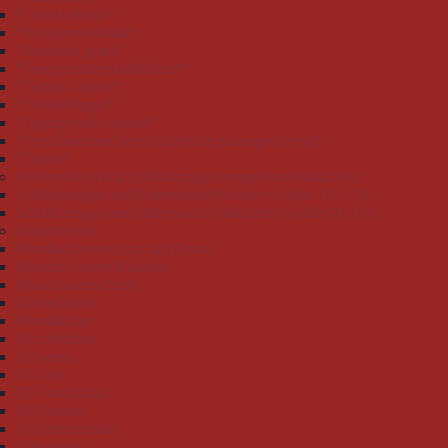
"Löwe helloliv"
"Pinguine eisblau"
"Seehund grau"
"Seepferdchen hellflieder"
"Teddy II natur"
"Teddy Ringel"
"Tigergesicht camel"
"Verschiedene Serien, lieferbar solange Vorrat"
"Zebra"
Bademäntel und Schlafanzüge Jungen und Mädchen
Schlafanzüge und Bademäntel Knaben Größe 116-176
Schlafanzüge und Bademäntel Mädchen Größe 116-176
Erwachsene
Handtuchserie Jacquard Raute
Handtuchserie Mäander
Waschhandschuhe
Gästetücher
Handtücher
Duschtücher
101 weiss
315 ciel
327 nachtblau
341 hawaii
345 tiefseeblau
409 esche