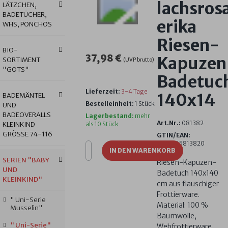
lachsros
LÄTZCHEN,
BADETÜCHER,
erika
WHS, PONCHOS
Riesen-
BIO-
37,98 €
Kapuzen
SORTIMENT
(UVP brutto)
"GOTS"
Badetuc
Lieferzeit:
3-4 Tage
140x14
BADEMÄNTEL
Bestelleinheit:
1 Stück
UND
BADEOVERALLS
Lagerbestand:
mehr
Art.Nr.:
081382
KLEINKIND
als 10 Stück
GRÖSSE 74-116
GTIN/EAN:
4016245813820
IN DEN WARENKORB
SERIEN "BABY
Riesen-Kapuzen-
UND
Badetuch 140x140
KLEINKIND"
cm aus flauschiger
Frottierware.
" Uni-Serie
Material: 100 %
Musselin"
Baumwolle,
" Uni-Serie"
Webfrottierware