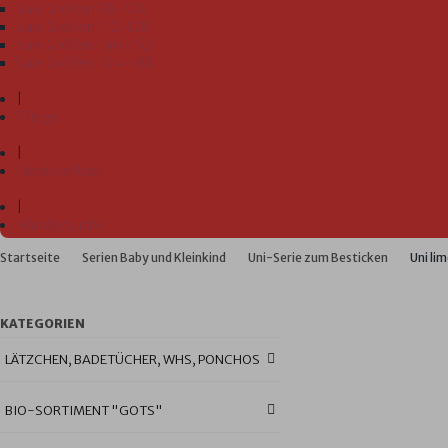
Sale Größen 98-104
Sale Größen 110-128
Sale Größen 140-152
Sale Größen 164-188
|
Pflege
|
Fabrikverkauf
|
Händlersuche
Startseite
Serien Baby und Kleinkind
Uni-Serie zum Besticken
Uni li
KATEGORIEN
LÄTZCHEN, BADETÜCHER, WHS, PONCHOS
BIO-SORTIMENT "GOTS"