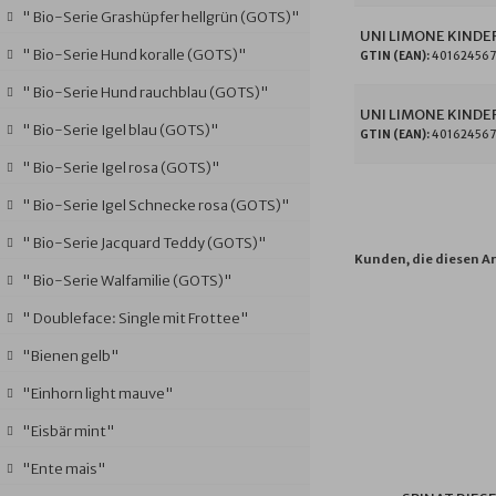
" Bio-Serie Grashüpfer hellgrün (GOTS)"
UNI LIMONE KINDE
" Bio-Serie Hund koralle (GOTS)"
GTIN (EAN):
401624567
" Bio-Serie Hund rauchblau (GOTS)"
UNI LIMONE KINDE
" Bio-Serie Igel blau (GOTS)"
GTIN (EAN):
40162456
" Bio-Serie Igel rosa (GOTS)"
" Bio-Serie Igel Schnecke rosa (GOTS)"
" Bio-Serie Jacquard Teddy (GOTS)"
Kunden, die diesen Ar
" Bio-Serie Walfamilie (GOTS)"
" Doubleface: Single mit Frottee"
"Bienen gelb"
"Einhorn light mauve"
"Eisbär mint"
"Ente mais"