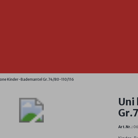
mone Kinder-Bademantel Gr.74/80-110/116
Uni
Gr.
Art.Nr.:
0