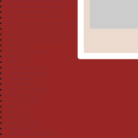
" Bio-Serie Hund koralle (GOTS)"
" Bio-Serie Hund rauchblau (GOTS)"
" Bio-Serie Igel blau (GOTS)"
" Bio-Serie Igel rosa (GOTS)"
" Bio-Serie Igel Schnecke rosa (GOTS)"
" Bio-Serie Jacquard Teddy (GOTS)"
" Bio-Serie Walfamilie (GOTS)"
" Doubleface: Single mit Frottee"
"Bienen gelb"
"Einhorn light mauve"
"Eisbär mint"
"Ente mais"
"Ente-Junge mint"
"Erdmännchen pinie"
"Esel hellgrau"
"Faultier helloliv
"Feuerwehr royalblau"
"Frosch limone"
"Hase bubblegum"
"Lama"
"Lok ozean"
"Löwe helloliv"
"Pinguine eisblau"
"Seehund grau"
"Seepferdchen hellflieder"