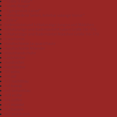
"Teddy II natur"
"Teddy Ringel"
"Tigergesicht camel"
"Verschiedene Serien, lieferbar solange Vorrat"
"Zebra"
Bademäntel und Schlafanzüge Jungen und Mädchen
Schlafanzüge und Bademäntel Knaben Größe 116-176
Schlafanzüge und Bademäntel Mädchen Größe 116-176
Erwachsene
Handtuchserie Jacquard Raute
Handtuchserie Mäander
Waschhandschuhe
Gästetücher
Handtücher
Duschtücher
101 weiss
315 ciel
327 nachtblau
341 hawaii
345 tiefseeblau
409 esche
414 coffee
415 mandel
512 banane
567 peach pink