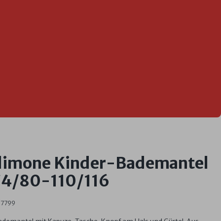
 limone Kinder-Bademantel
74/80-110/116
67799