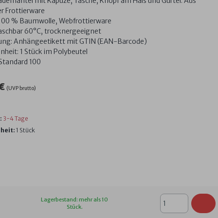
demantel mit Kapuze, Tasche, Knopf am Hals und Gürtel. Aus
er Frottierware
 100 % Baumwolle, Webfrottierware
aschbar 60°C, trocknergeeignet
ng: Anhängeetikett mit GTIN (EAN-Barcode)
nheit: 1 Stück im Polybeutel
Standard 100
 €
(UVP brutto)
:
3-4 Tage
heit:
1 Stück
Lagerbestand: mehr als 10
Stück.