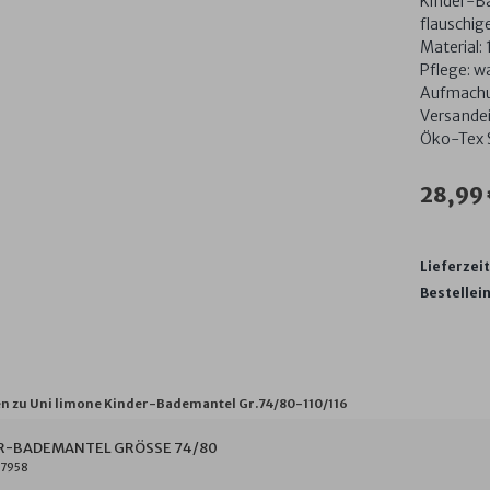
Kinder-Ba
flauschig
Material:
Pflege: w
Aufmachu
Versandei
Öko-Tex 
28,99
Lieferzeit
Bestellein
n zu Uni limone Kinder-Bademantel Gr.74/80-110/116
R-BADEMANTEL GRÖSSE 74/80
7958