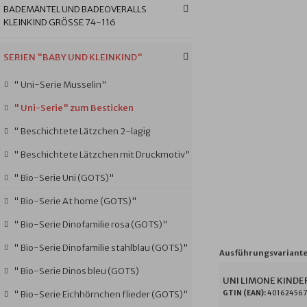
BADEMÄNTEL UND BADEOVERALLS
KLEINKIND GRÖSSE 74-116
SERIEN "BABY UND KLEINKIND"
" Uni-Serie Musselin"
" Uni-Serie" zum Besticken
" Beschichtete Lätzchen 2-lagig
" Beschichtete Lätzchen mit Druckmotiv"
" Bio-Serie Uni (GOTS)"
" Bio-Serie At home (GOTS)"
" Bio-Serie Dinofamilie rosa (GOTS)"
" Bio-Serie Dinofamilie stahlblau (GOTS)"
Ausführungsvariante
" Bio-Serie Dinos bleu (GOTS)
UNI LIMONE KINDE
GTIN (EAN):
401624567
" Bio-Serie Eichhörnchen flieder (GOTS)"