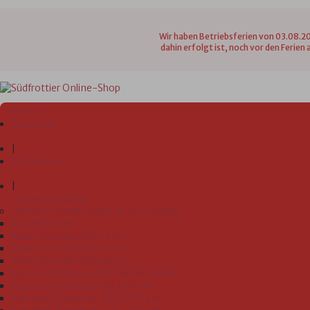
Wir haben Betriebsferien von 03.08.20
dahin erfolgt ist, noch vor den Ferie
Menü
Startseite
|
Wir über uns
|
Unsere Produkte
Lätzchen, Badetücher, WHS, Ponchos
Ärmellätzchen
Bade-Poncho 60 x 75 cm
Bade-Poncho 80 x 75 cm
Bade-Poncho 100 x 80 cm
Geschenkkartons (KBT 80/80+WHS)
Kapuzen-Badetuch 80 x 80 cm
Kapuzen-Badetuch 100 x 100 cm