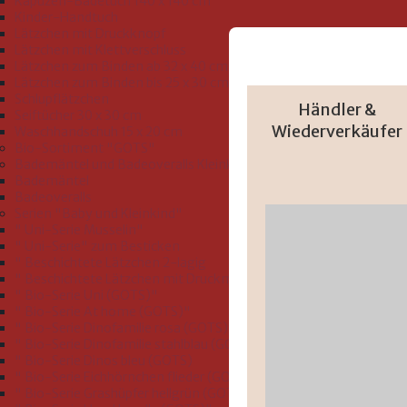
Kapuzen-Badetuch 140 x 140 cm
Kinder-Handtuch
Lätzchen mit Druckknopf
Lätzchen mit Klettverschluss
Lätzchen zum Binden ab 32 x 40 cm
Lätzchen zum Binden bis 25 x 30 cm
Schlupflätzchen
Händler &
Seiftücher 30 x 30 cm
Wiederverkäufer
Waschhandschuh 15 x 20 cm
Bio-Sortiment "GOTS"
Bademäntel und Badeoveralls Kleinkind Größe 74-116
Bademäntel
Badeoveralls
Serien "Baby und Kleinkind"
" Uni-Serie Musselin"
" Uni-Serie" zum Besticken
" Beschichtete Lätzchen 2-lagig
" Beschichtete Lätzchen mit Druckmotiv"
" Bio-Serie Uni (GOTS)"
" Bio-Serie At home (GOTS)"
" Bio-Serie Dinofamilie rosa (GOTS)"
" Bio-Serie Dinofamilie stahlblau (GOTS)"
" Bio-Serie Dinos bleu (GOTS)
" Bio-Serie Eichhörnchen flieder (GOTS)"
" Bio-Serie Grashüpfer hellgrün (GOTS)"