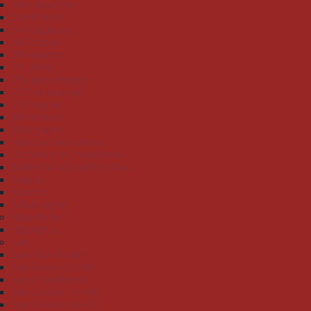
606 cloud blue
620 limone
649 aqua sky
660 ozean
711 weinrot
741 perle
758 preiselbeere
777 blutorange
778 malve
803 chrom
804 graphit
Handtuchserie Nizza
Lätzchen für Erwachsene
Bademäntel und Ponchos
Kapuze
Kimono
Schalkragen
Kita-Bedarf
Highlights
Sale
Sale Kita-Bedarf
Sale Baby-Frottier
Sale Erwachsene
Sale Größen 74-80
Sale Größen 86-92