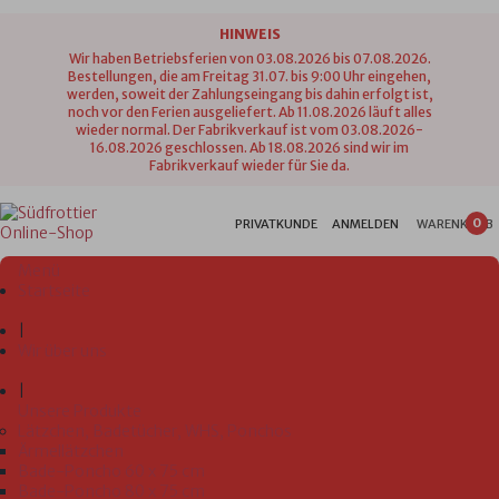
HINWEIS
Wir haben Betriebsferien von 03.08.2026 bis 07.08.2026.
Bestellungen, die am Freitag 31.07. bis 9:00 Uhr eingehen,
werden, soweit der Zahlungseingang bis dahin erfolgt ist,
noch vor den Ferien ausgeliefert. Ab 11.08.2026 läuft alles
wieder normal. Der Fabrikverkauf ist vom 03.08.2026-
16.08.2026 geschlossen. Ab 18.08.2026 sind wir im
Fabrikverkauf wieder für Sie da.
0
PRIVATKUNDE
ANMELDEN
WARENKORB
Menü
Startseite
|
Wir über uns
|
Unsere Produkte
Lätzchen, Badetücher, WHS, Ponchos
Ärmellätzchen
Bade-Poncho 60 x 75 cm
Bade-Poncho 80 x 75 cm