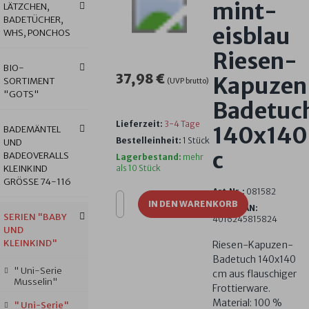
mint-
LÄTZCHEN,
BADETÜCHER,
eisblau
WHS, PONCHOS
Riesen-
BIO-
37,98 €
Kapuzen
SORTIMENT
(UVP brutto)
"GOTS"
Badetuc
Lieferzeit:
3-4 Tage
140x140
BADEMÄNTEL
Bestelleinheit:
1 Stück
UND
c
BADEOVERALLS
Lagerbestand:
mehr
KLEINKIND
als 10 Stück
GRÖSSE 74-116
Art.Nr.:
081582
IN DEN WARENKORB
GTIN/EAN:
SERIEN "BABY
4016245815824
UND
KLEINKIND"
Riesen-Kapuzen-
Badetuch 140x140
" Uni-Serie
cm aus flauschiger
Musselin"
Frottierware.
Material: 100 %
" Uni-Serie"