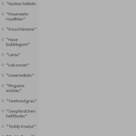
"Faultier helloliv
"Feuerwehr
royalblau"
"Frosch limone"
"Hase
bubblegum"
"Lama"
"Lok ozean"
"Löwe helloliv"
"Pinguine
eisblau"
"Seehund grau"
"Seepferdchen
hellflieder"
"Teddy II natur"