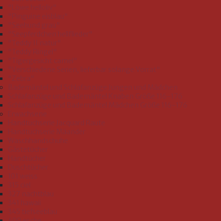
"Löwe helloliv"
"Pinguine eisblau"
"Seehund grau"
"Seepferdchen hellflieder"
"Teddy II natur"
"Teddy Ringel"
"Tigergesicht camel"
"Verschiedene Serien, lieferbar solange Vorrat"
"Zebra"
Bademäntel und Schlafanzüge Jungen und Mädchen
Schlafanzüge und Bademäntel Knaben Größe 116-176
Schlafanzüge und Bademäntel Mädchen Größe 116-176
Erwachsene
Handtuchserie Jacquard Raute
Handtuchserie Mäander
Waschhandschuhe
Gästetücher
Handtücher
Duschtücher
101 weiss
315 ciel
327 nachtblau
341 hawaii
345 tiefseeblau
409 esche