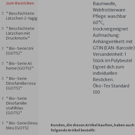
zum Besticken
Baumwolle,
Webfrottierware
" Beschichtete
Pflege: waschbar
Lätzchen 2-lagig
60°C,
" Beschichtete
trocknergeeignet
Lätzchen mit
Aufmachung:
Druckmotiv"
Anhängeetikett mit
GTIN (EAN-Barcode)
" Bio-Serie Uni
(GOTS)"
Versandeinheit: 1
Stück im Polybeutel
" Bio-Serie At
Eignet dich zum
home (GOTS)"
individuellen
" Bio-Serie
Besticken.
Dinofamilie rosa
Öko-Tex Standard
(GOTS)"
100
" Bio-Serie
Dinofamilie
stahlblau
(GOTS)"
" Bio-Serie Dinos
Kunden, die diesen Artikel kauften, haben auch
bleu (GOTS)
folgende Artikel bestellt: