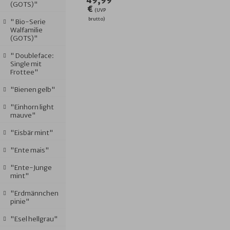
49,99
(GOTS)"
€
(UVP
brutto)
" Bio-Serie
Walfamilie
(GOTS)"
" Doubleface:
Single mit
Frottee"
"Bienen gelb"
"Einhorn light
mauve"
"Eisbär mint"
"Ente mais"
"Ente-Junge
mint"
"Erdmännchen
pinie"
"Esel hellgrau"