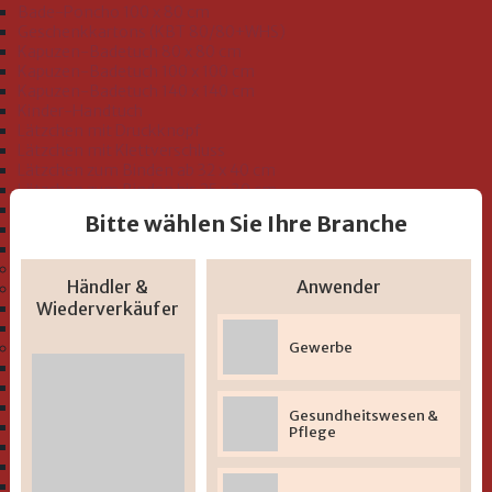
Bade-Poncho 100 x 80 cm
Geschenkkartons (KBT 80/80+WHS)
Kapuzen-Badetuch 80 x 80 cm
Kapuzen-Badetuch 100 x 100 cm
Kapuzen-Badetuch 140 x 140 cm
Kinder-Handtuch
Lätzchen mit Druckknopf
Lätzchen mit Klettverschluss
Lätzchen zum Binden ab 32 x 40 cm
Lätzchen zum Binden bis 25 x 30 cm
Schlupflätzchen
Bitte wählen Sie Ihre Branche
Seiftücher 30 x 30 cm
Waschhandschuh 15 x 20 cm
Bio-Sortiment "GOTS"
Händler &
Anwender
Bademäntel und Badeoveralls Kleinkind Größe 74-116
Wiederverkäufer
Bademäntel
Badeoveralls
Gewerbe
Serien "Baby und Kleinkind"
" Uni-Serie Musselin"
" Uni-Serie" zum Besticken
" Beschichtete Lätzchen 2-lagig
Gesundheitswesen &
" Beschichtete Lätzchen mit Druckmotiv"
Pflege
" Bio-Serie Uni (GOTS)"
" Bio-Serie At home (GOTS)"
" Bio-Serie Dinofamilie rosa (GOTS)"