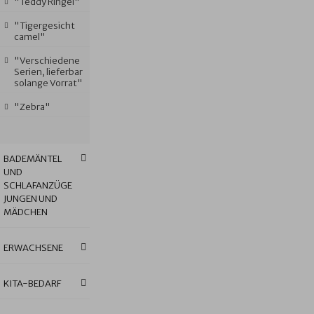
"Teddy Ringel"
"Tigergesicht
camel"
"Verschiedene
Serien, lieferbar
solange Vorrat"
"Zebra"
BADEMÄNTEL
UND
SCHLAFANZÜGE
JUNGEN UND
MÄDCHEN
ERWACHSENE
KITA-BEDARF