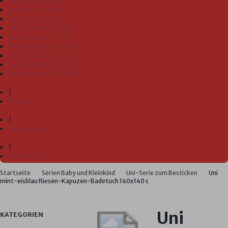
Sale Kita-Bedarf
Sale Baby-Frottier
Sale Erwachsene
Sale Größen 74-80
Sale Größen 86-92
Sale Größen 98-104
Sale Größen 110-128
Sale Größen 140-152
Sale Größen 164-188
|
Pflege
|
Fabrikverkauf
|
Händlersuche
Startseite
Serien Baby und Kleinkind
Uni-Serie zum Besticken
Uni
mint-eisblau Riesen-Kapuzen-Badetuch 140x140 c
Uni
KATEGORIEN