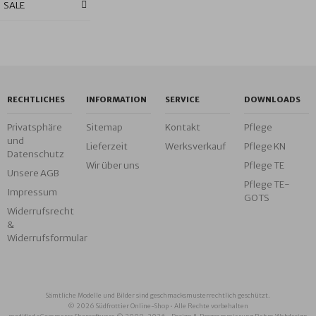
SALE
RECHTLICHES
INFORMATION
SERVICE
DOWNLOADS
Privatsphäre
Sitemap
Kontakt
Pflege
und
Lieferzeit
Werksverkauf
Pflege KN
Datenschutz
Wir über uns
Pflege TE
Unsere AGB
Pflege TE-
Impressum
GOTS
Widerrufsrecht
&
Widerrufsformular
Sämtliche Modelle und Bilder sind geschmacksmusterrechtlich geschützt.
© 2026 Südfrottier Online-Shop • Alle Rechte vorbehalten