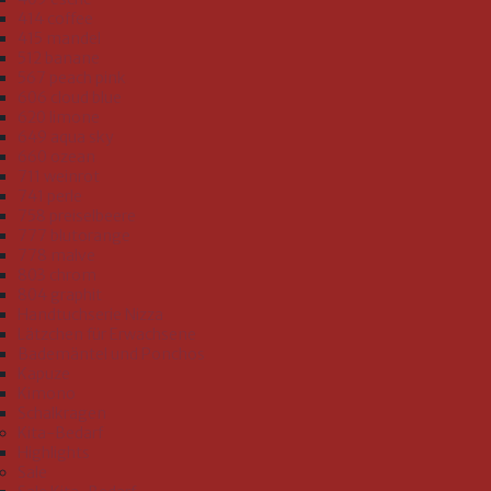
414 coffee
415 mandel
512 banane
567 peach pink
606 cloud blue
620 limone
649 aqua sky
660 ozean
711 weinrot
741 perle
758 preiselbeere
777 blutorange
778 malve
803 chrom
804 graphit
Handtuchserie Nizza
Lätzchen für Erwachsene
Bademäntel und Ponchos
Kapuze
Kimono
Schalkragen
Kita-Bedarf
Highlights
Sale