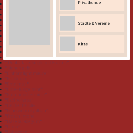
Privatkunde
" Bio-Serie Dinofamilie stahlblau (GOTS)"
" Bio-Serie Dinos bleu (GOTS)
" Bio-Serie Eichhörnchen flieder (GOTS)"
" Bio-Serie Grashüpfer hellgrün (GOTS)"
Städte & Vereine
" Bio-Serie Hund koralle (GOTS)"
" Bio-Serie Hund rauchblau (GOTS)"
" Bio-Serie Igel blau (GOTS)"
" Bio-Serie Igel rosa (GOTS)"
Kitas
" Bio-Serie Igel Schnecke rosa (GOTS)"
" Bio-Serie Jacquard Teddy (GOTS)"
" Bio-Serie Walfamilie (GOTS)"
" Doubleface: Single mit Frottee"
"Bienen gelb"
"Einhorn light mauve"
"Eisbär mint"
"Ente mais"
"Ente-Junge mint"
"Erdmännchen pinie"
"Esel hellgrau"
"Faultier helloliv
"Feuerwehr royalblau"
"Frosch limone"
"Hase bubblegum"
"Lama"
"Lok ozean"