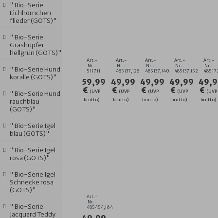
" Bio-Serie
Eichhörnchen
flieder (GOTS)"
DA./HE.
MÄDCHEN-
MÄDCHEN-
MÄDCHEN-
KN
BADEMANTEL
BADEMANTEL
BADEMANTEL
BADEMANT
BA
" Bio-Serie
SCHALKRAGEN
FACE2FACE
FACE2FACE
FACE2FACE
OF
Grashüpfer
WEINROT
LILA
LILA
LILA
PA
hellgrün (GOTS)"
GRÖSSE S
GRÖSSE 1
GRÖSSE 1
GRÖSSE 1
GRÖ
Art.-
Art.-
Art.-
Art.-
Art.-
-X
28
40
52
28
Nr.:
Nr.:
Nr.:
Nr.:
Nr.:
" Bio-Serie Hund
511711
485137,128
485137,140
485137,152
485172
XL
koralle (GOTS)"
59,99
49,99
49,99
49,99
49,9
€
€
€
€
€
(UVP
(UVP
(UVP
(UVP
(UVP
" Bio-Serie Hund
brutto)
brutto)
brutto)
brutto)
brutto)
rauchblau
(GOTS)"
" Bio-Serie Igel
blau (GOTS)"
" Bio-Serie Igel
rosa (GOTS)"
KN.
BADEMANTEL
" Bio-Serie Igel
FUSSBALL A
Schnecke rosa
VIO G
(GOTS)"
RÖSSE 16
Art.-
4
Nr.:
" Bio-Serie
485454,164
Jacquard Teddy