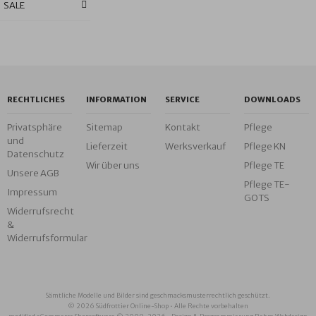
SALE
RECHTLICHES
INFORMATION
SERVICE
DOWNLOADS
Privatsphäre
Sitemap
Kontakt
Pflege
und
Lieferzeit
Werksverkauf
Pflege KN
Datenschutz
Wir über uns
Pflege TE
Unsere AGB
Pflege TE-
Impressum
GOTS
Widerrufsrecht
&
Widerrufsformular
Sämtliche Modelle und Bilder sind geschmacksmusterrechtlich geschützt.
© 2026 Südfrottier Online-Shop • Alle Rechte vorbehalten