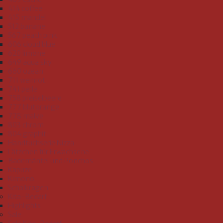
414 coffee
415 mandel
512 banane
567 peach pink
606 cloud blue
620 limone
649 aqua sky
660 ozean
711 weinrot
741 perle
758 preiselbeere
777 blutorange
778 malve
803 chrom
804 graphit
Handtuchserie Nizza
Lätzchen für Erwachsene
Bademäntel und Ponchos
Kapuze
Kimono
Schalkragen
Kita-Bedarf
Highlights
Sale