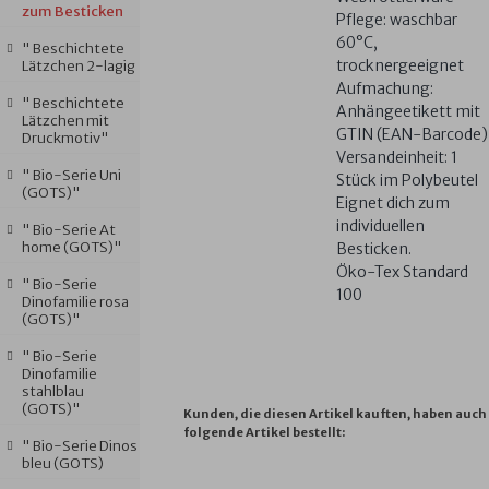
zum Besticken
Pflege: waschbar
60°C,
" Beschichtete
trocknergeeignet
Lätzchen 2-lagig
Aufmachung:
" Beschichtete
Anhängeetikett mit
Lätzchen mit
GTIN (EAN-Barcode)
Druckmotiv"
Versandeinheit: 1
" Bio-Serie Uni
Stück im Polybeutel
(GOTS)"
Eignet dich zum
individuellen
" Bio-Serie At
home (GOTS)"
Besticken.
Öko-Tex Standard
" Bio-Serie
100
Dinofamilie rosa
(GOTS)"
" Bio-Serie
Dinofamilie
stahlblau
(GOTS)"
Kunden, die diesen Artikel kauften, haben auch
folgende Artikel bestellt:
" Bio-Serie Dinos
bleu (GOTS)