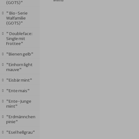
brutto)
(GOTS)"
" Bio-Serie
Walfamilie
(GOTS)"
" Doubleface:
Single mit
Frottee"
"Bienen gelb"
"Einhorn light
mauve"
"Eisbär mint"
"Ente mais"
"Ente-Junge
mint"
"Erdmännchen
pinie"
"Esel hellgrau"