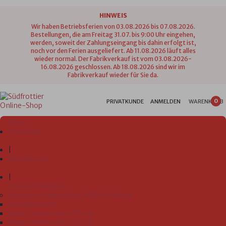
HINWEIS
Wir haben Betriebsferien von 03.08.2026 bis 07.08.2026.
Bestellungen, die am Freitag 31.07. bis 9:00 Uhr eingehen,
werden, soweit der Zahlungseingang bis dahin erfolgt ist,
noch vor den Ferien ausgeliefert. Ab 11.08.2026 läuft alles
wieder normal. Der Fabrikverkauf ist vom 03.08.2026-
16.08.2026 geschlossen. Ab 18.08.2026 sind wir im
Fabrikverkauf wieder für Sie da.
0
PRIVATKUNDE
ANMELDEN
WARENKORB
Menü
Startseite
|
Wir über uns
|
Unsere Produkte
Lätzchen, Badetücher, WHS, Ponchos
Ärmellätzchen
Bade-Poncho 60 x 75 cm
Bade-Poncho 80 x 75 cm