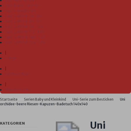
Sale Kita-Bedarf
Sale Baby-Frottier
Sale Erwachsene
Sale Größen 74-80
Sale Größen 86-92
Sale Größen 98-104
Sale Größen 110-128
Sale Größen 140-152
Sale Größen 164-188
|
Pflege
|
Fabrikverkauf
|
Händlersuche
Startseite
Serien Baby und Kleinkind
Uni-Serie zum Besticken
Uni
orchidee-beere Riesen-Kapuzen-Badetuch 140x140
Uni
KATEGORIEN