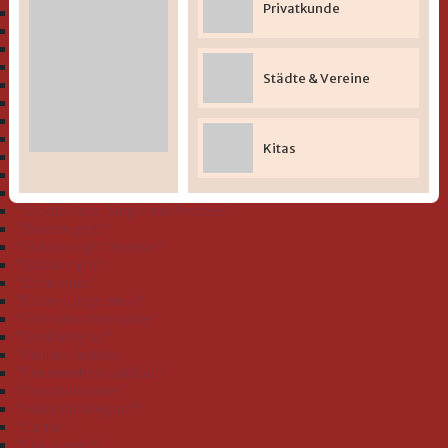
Privatkunde
" Bio-Serie Dinofamilie stahlblau (GOTS)"
" Bio-Serie Dinos bleu (GOTS)
" Bio-Serie Eichhörnchen flieder (GOTS)"
" Bio-Serie Grashüpfer hellgrün (GOTS)"
Städte & Vereine
" Bio-Serie Hund koralle (GOTS)"
" Bio-Serie Hund rauchblau (GOTS)"
" Bio-Serie Igel blau (GOTS)"
" Bio-Serie Igel rosa (GOTS)"
Kitas
" Bio-Serie Igel Schnecke rosa (GOTS)"
" Bio-Serie Jacquard Teddy (GOTS)"
" Bio-Serie Walfamilie (GOTS)"
" Doubleface: Single mit Frottee"
"Bienen gelb"
"Einhorn light mauve"
"Eisbär mint"
"Ente mais"
"Ente-Junge mint"
"Erdmännchen pinie"
"Esel hellgrau"
"Faultier helloliv
"Feuerwehr royalblau"
"Frosch limone"
"Hase bubblegum"
"Lama"
"Lok ozean"