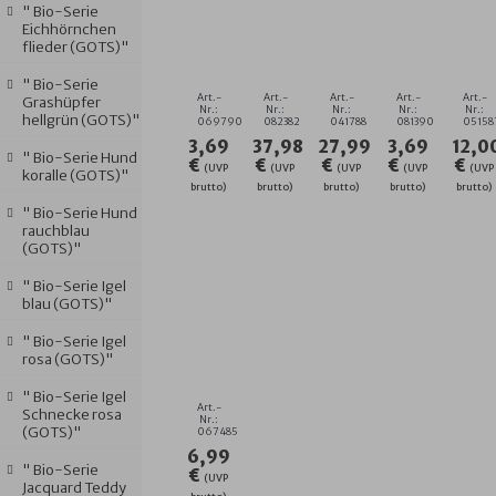
" Bio-Serie
UNI
UNI
TEDDY
UNI
FE
Eichhörnchen
OZEAN
GREIGE-
RINGEL
LACHSROSA
RO
flieder (GOTS)"
WASCHHANDSCHUH
ERIKA
HELLBLAU
WASCHHAN
ÄR
GRÖSSE 1
KAPUZEN-
KAPUZEN-
GRÖSSE 1
GRÖ
" Bio-Serie
5/21
BADETUCH
BT.
5X21 C
8X
Art.-
Art.-
Art.-
Art.-
Art.-
Grashüpfer
140X140
GRÖSSE 1
M
M
Nr.:
Nr.:
Nr.:
Nr.:
Nr.:
hellgrün (GOTS)"
069790
082382
041788
081390
05158
CM
00/100
3,69
37,98
27,99
3,69
12,0
" Bio-Serie Hund
€
€
€
€
€
(UVP
(UVP
(UVP
(UVP
(UVP
koralle (GOTS)"
brutto)
brutto)
brutto)
brutto)
brutto)
" Bio-Serie Hund
rauchblau
(GOTS)"
" Bio-Serie Igel
blau (GOTS)"
UNI
" Bio-Serie Igel
AQUA
rosa (GOTS)"
RIESEN-
KLETTLATZ
" Bio-Serie Igel
GR
Art.-
Schnecke rosa
30X45
Nr.:
(GOTS)"
067485
CM
6,99
" Bio-Serie
€
(UVP
Jacquard Teddy