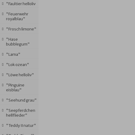
"Faultier helloliv
"Feuerwehr
royalblau"
"Frosch limone"
"Hase
bubblegum"
"Lama"
"Lok ozean"
"Löwe helloliv"
"Pinguine
eisblau"
"Seehund grau"
"Seepferdchen
hellflieder"
"Teddy II natur"