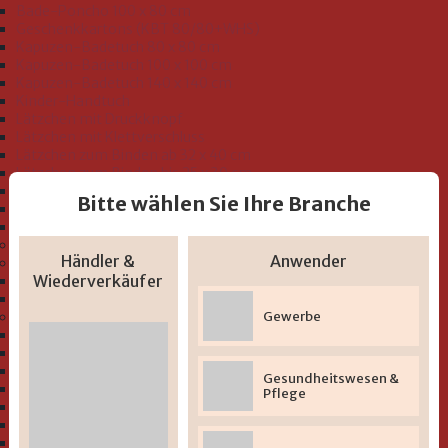
Bade-Poncho 100 x 80 cm
Geschenkkartons (KBT 80/80+WHS)
Kapuzen-Badetuch 80 x 80 cm
Kapuzen-Badetuch 100 x 100 cm
Kapuzen-Badetuch 140 x 140 cm
Kinder-Handtuch
Lätzchen mit Druckknopf
Lätzchen mit Klettverschluss
Lätzchen zum Binden ab 32 x 40 cm
Lätzchen zum Binden bis 25 x 30 cm
Schlupflätzchen
Bitte wählen Sie Ihre Branche
Seiftücher 30 x 30 cm
Waschhandschuh 15 x 20 cm
Bio-Sortiment "GOTS"
Händler &
Anwender
Bademäntel und Badeoveralls Kleinkind Größe 74-116
Wiederverkäufer
Bademäntel
Badeoveralls
Gewerbe
Serien "Baby und Kleinkind"
" Uni-Serie Musselin"
" Uni-Serie" zum Besticken
" Beschichtete Lätzchen 2-lagig
Gesundheitswesen &
" Beschichtete Lätzchen mit Druckmotiv"
Pflege
" Bio-Serie Uni (GOTS)"
" Bio-Serie At home (GOTS)"
" Bio-Serie Dinofamilie rosa (GOTS)"