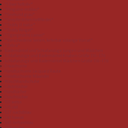
"Löwe helloliv"
"Pinguine eisblau"
"Seehund grau"
"Seepferdchen hellflieder"
"Teddy II natur"
"Teddy Ringel"
"Tigergesicht camel"
"Verschiedene Serien, lieferbar solange Vorrat"
"Zebra"
Bademäntel und Schlafanzüge Jungen und Mädchen
Schlafanzüge und Bademäntel Knaben Größe 116-176
Schlafanzüge und Bademäntel Mädchen Größe 116-176
Erwachsene
Handtuchserie Jacquard Raute
Handtuchserie Mäander
Waschhandschuhe
Gästetücher
Handtücher
Duschtücher
101 weiss
315 ciel
327 nachtblau
341 hawaii
345 tiefseeblau
409 esche