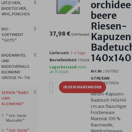
orchidee
LÄTZCHEN,
BADETÜCHER,
beere
WHS, PONCHOS
Riesen-
BIO-
37,98 €
Kapuzen
SORTIMENT
(UVP brutto)
"GOTS"
Badetuc
Lieferzeit:
3-4 Tage
140x140
BADEMÄNTEL
Bestelleinheit:
1 Stück
UND
BADEOVERALLS
Lagerbestand:
mehr
Art.Nr.:
067582
KLEINKIND
als 10 Stück
GRÖSSE 74-116
GTIN/EAN:
4016245675824
IN DEN WARENKORB
SERIEN "BABY
Riesen-Kapuzen-
UND
Badetuch 140x140
KLEINKIND"
cm aus flauschiger
Frottierware.
" Uni-Serie
Material: 100 %
Musselin"
Baumwolle,
" Uni-Serie"
Webfrottierware