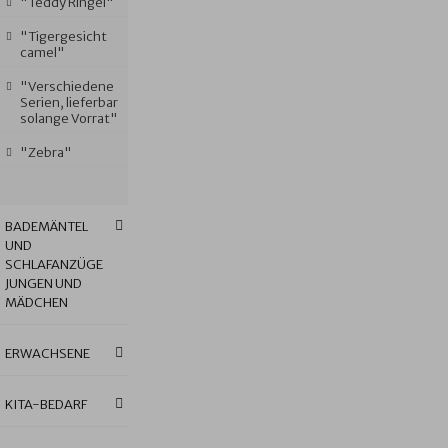
"Teddy Ringel"
"Tigergesicht
camel"
"Verschiedene
Serien, lieferbar
solange Vorrat"
"Zebra"
BADEMÄNTEL
UND
SCHLAFANZÜGE
JUNGEN UND
MÄDCHEN
ERWACHSENE
KITA-BEDARF