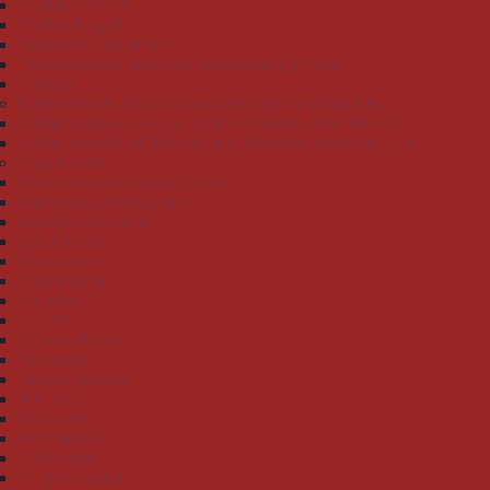
"Teddy II natur"
"Teddy Ringel"
"Tigergesicht camel"
"Verschiedene Serien, lieferbar solange Vorrat"
"Zebra"
Bademäntel und Schlafanzüge Jungen und Mädchen
Schlafanzüge und Bademäntel Knaben Größe 116-176
Schlafanzüge und Bademäntel Mädchen Größe 116-176
Erwachsene
Handtuchserie Jacquard Raute
Handtuchserie Mäander
Waschhandschuhe
Gästetücher
Handtücher
Duschtücher
101 weiss
315 ciel
327 nachtblau
341 hawaii
345 tiefseeblau
409 esche
414 coffee
415 mandel
512 banane
567 peach pink