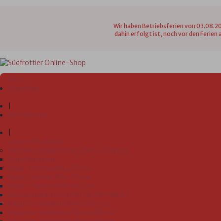
Wir haben Betriebsferien von 03.08.20
dahin erfolgt ist, noch vor den Ferie
Menü
Startseite
|
Wir über uns
|
Unsere Produkte
Lätzchen, Badetücher, WHS, Ponchos
Ärmellätzchen
Bade-Poncho 60 x 75 cm
Bade-Poncho 80 x 75 cm
Bade-Poncho 100 x 80 cm
Geschenkkartons (KBT 80/80+WHS)
Kapuzen-Badetuch 80 x 80 cm
Kapuzen-Badetuch 100 x 100 cm