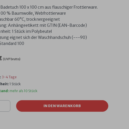
adetuch 100 x 100 cm aus flauschiger Frottierware.
 100 % Baumwolle, Webfrottierware
aschbar 60°C, trocknergeeignet
ng: Anhängeetikett mit GTIN (EAN-Barcode)
nheit: 1 Stück im Polybeutel
zung eignet sich der Waschhandschuh (---90)
Standard 100
€
(UVP brutto)
:
3-4 Tage
heit:
1 Stück
tand:
mehr als 10 Stück
IN DEN WARENKORB