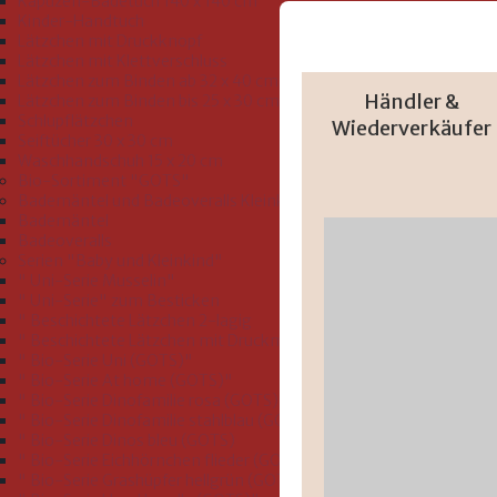
Kapuzen-Badetuch 140 x 140 cm
Kinder-Handtuch
Lätzchen mit Druckknopf
Lätzchen mit Klettverschluss
Lätzchen zum Binden ab 32 x 40 cm
Händler &
Lätzchen zum Binden bis 25 x 30 cm
Schlupflätzchen
Wiederverkäufer
Seiftücher 30 x 30 cm
Waschhandschuh 15 x 20 cm
Bio-Sortiment "GOTS"
Bademäntel und Badeoveralls Kleinkind Größe 74-116
Bademäntel
Badeoveralls
Serien "Baby und Kleinkind"
" Uni-Serie Musselin"
" Uni-Serie" zum Besticken
" Beschichtete Lätzchen 2-lagig
" Beschichtete Lätzchen mit Druckmotiv"
" Bio-Serie Uni (GOTS)"
" Bio-Serie At home (GOTS)"
" Bio-Serie Dinofamilie rosa (GOTS)"
" Bio-Serie Dinofamilie stahlblau (GOTS)"
" Bio-Serie Dinos bleu (GOTS)
" Bio-Serie Eichhörnchen flieder (GOTS)"
" Bio-Serie Grashüpfer hellgrün (GOTS)"