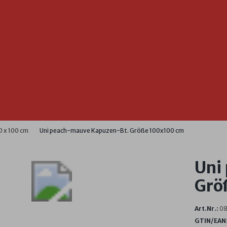
 x 100 cm
Uni peach-mauve Kapuzen-Bt. Größe 100x100 cm
Uni
Grö
Art.Nr.:
0
GTIN/EAN