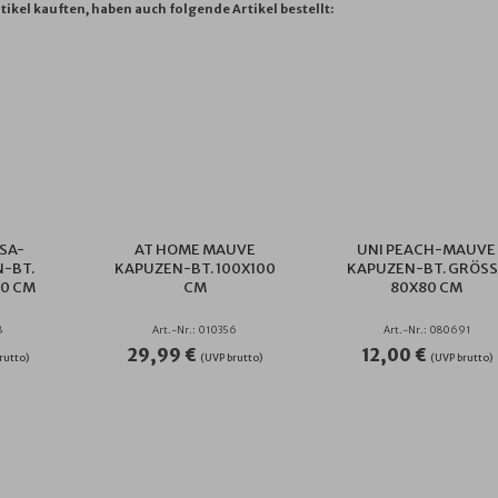
tikel kauften, haben auch folgende Artikel bestellt:
SA-
AT HOME MAUVE
UNI PEACH-MAUVE
N-BT.
KAPUZEN-BT. 100X100
KAPUZEN-BT. GRÖSSE
 CM
CM
0X80 CM
8
Art.-Nr.: 010356
Art.-Nr.: 080691
29,99 €
12,00 €
rutto)
(UVP brutto)
(UVP brutto)