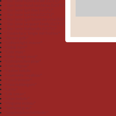
" Bio-Serie Hund koralle (GOTS)"
" Bio-Serie Hund rauchblau (GOTS)"
" Bio-Serie Igel blau (GOTS)"
" Bio-Serie Igel rosa (GOTS)"
" Bio-Serie Igel Schnecke rosa (GOTS)"
" Bio-Serie Jacquard Teddy (GOTS)"
" Bio-Serie Walfamilie (GOTS)"
" Doubleface: Single mit Frottee"
"Bienen gelb"
"Einhorn light mauve"
"Eisbär mint"
"Ente mais"
"Ente-Junge mint"
"Erdmännchen pinie"
"Esel hellgrau"
"Faultier helloliv
"Feuerwehr royalblau"
"Frosch limone"
"Hase bubblegum"
"Lama"
"Lok ozean"
"Löwe helloliv"
"Pinguine eisblau"
"Seehund grau"
"Seepferdchen hellflieder"