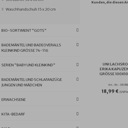
Kunden, die diesen Ar
Waschhandschuh 15 x 20 cm
BIO-SORTIMENT "GOTS"
BADEMÄNTEL UND BADEOVERALLS
KLEINKIND GRÖSSE 74-116
UNI LACHSRO
SERIEN "BABY UND KLEINKIND"
ERIKA KAPUZE
GRÖSSE 100X100
BADEMÄNTEL UND SCHLAFANZÜGE
JUNGEN UND MÄDCHEN
Art.-Nr.: 08138
18,99 €
(UVP b
ERWACHSENE
KITA-BEDARF