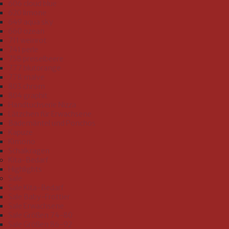
606 cloud blue
620 limone
649 aqua sky
660 ozean
711 weinrot
741 perle
758 preiselbeere
777 blutorange
778 malve
803 chrom
804 graphit
Handtuchserie Nizza
Lätzchen für Erwachsene
Bademäntel und Ponchos
Kapuze
Kimono
Schalkragen
Kita-Bedarf
Highlights
Sale
Sale Kita-Bedarf
Sale Baby-Frottier
Sale Erwachsene
Sale Größen 74-80
Sale Größen 86-92