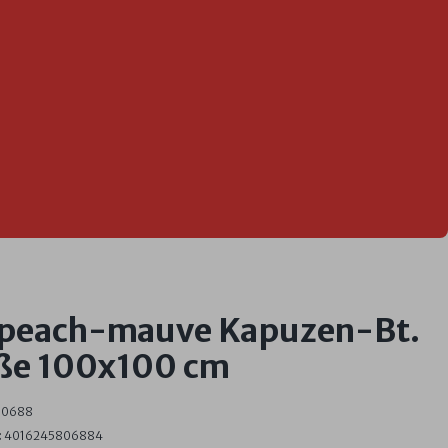
 peach-mauve Kapuzen-Bt.
ße 100x100 cm
80688
:
4016245806884