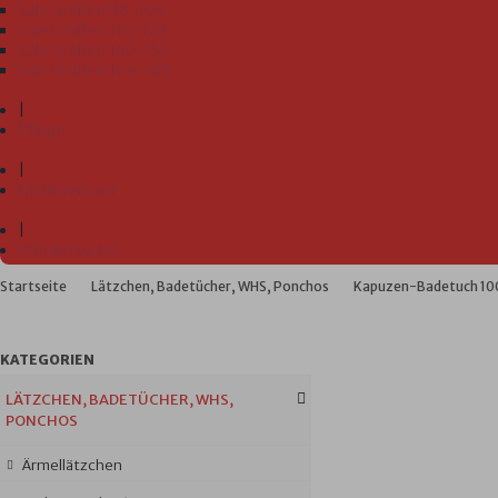
Sale Größen 98-104
Sale Größen 110-128
Sale Größen 140-152
Sale Größen 164-188
|
Pflege
|
Fabrikverkauf
|
Händlersuche
Startseite
Lätzchen, Badetücher, WHS, Ponchos
Kapuzen-Badetuch 100
KATEGORIEN
LÄTZCHEN, BADETÜCHER, WHS,
PONCHOS
Ärmellätzchen