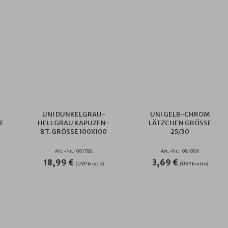
UNI DUNKELGRAU-
UNI GELB-CHROM
 8
HELLGRAU KAPUZEN-
LÄTZCHEN GRÖSSE 2
BT. GRÖSSE 100X100
5/30
Art.-Nr.: 081788
Art.-Nr.: 081089
18,99 €
3,69 €
(UVP brutto)
(UVP brutto)