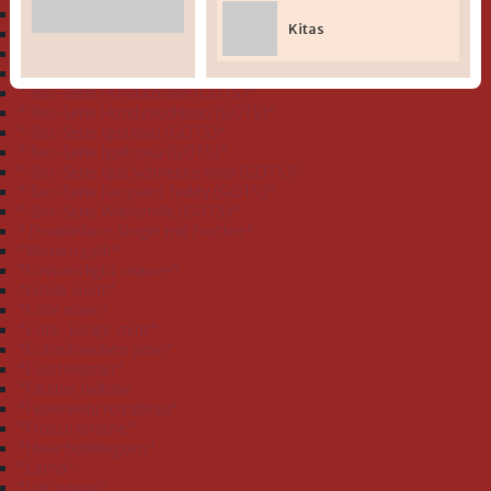
" Bio-Serie Dinofamilie stahlblau (GOTS)"
Kitas
" Bio-Serie Dinos bleu (GOTS)
" Bio-Serie Eichhörnchen flieder (GOTS)"
" Bio-Serie Grashüpfer hellgrün (GOTS)"
" Bio-Serie Hund koralle (GOTS)"
" Bio-Serie Hund rauchblau (GOTS)"
" Bio-Serie Igel blau (GOTS)"
" Bio-Serie Igel rosa (GOTS)"
" Bio-Serie Igel Schnecke rosa (GOTS)"
" Bio-Serie Jacquard Teddy (GOTS)"
" Bio-Serie Walfamilie (GOTS)"
" Doubleface: Single mit Frottee"
"Bienen gelb"
"Einhorn light mauve"
"Eisbär mint"
"Ente mais"
"Ente-Junge mint"
"Erdmännchen pinie"
"Esel hellgrau"
"Faultier helloliv
"Feuerwehr royalblau"
"Frosch limone"
"Hase bubblegum"
"Lama"
"Lok ozean"