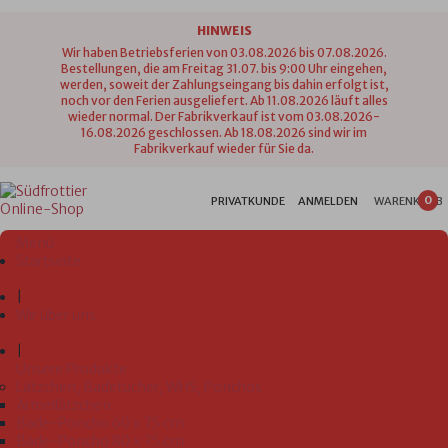
HINWEIS
Wir haben Betriebsferien von 03.08.2026 bis 07.08.2026.
Bestellungen, die am Freitag 31.07. bis 9:00 Uhr eingehen,
werden, soweit der Zahlungseingang bis dahin erfolgt ist,
noch vor den Ferien ausgeliefert. Ab 11.08.2026 läuft alles
wieder normal. Der Fabrikverkauf ist vom 03.08.2026-
16.08.2026 geschlossen. Ab 18.08.2026 sind wir im
Fabrikverkauf wieder für Sie da.
0
PRIVATKUNDE
ANMELDEN
WARENKORB
Menü
Startseite
|
Wir über uns
|
Unsere Produkte
Lätzchen, Badetücher, WHS, Ponchos
Ärmellätzchen
Bade-Poncho 60 x 75 cm
Bade-Poncho 80 x 75 cm