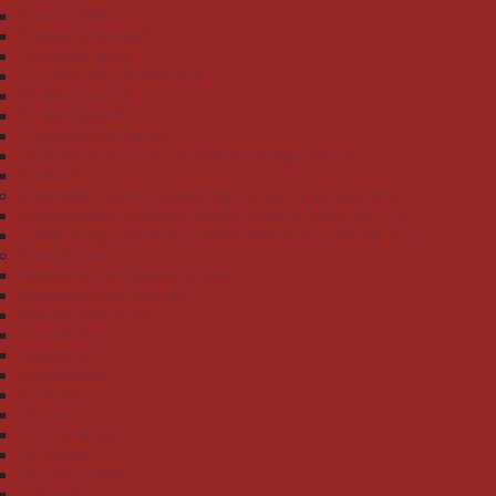
"Löwe helloliv"
"Pinguine eisblau"
"Seehund grau"
"Seepferdchen hellflieder"
"Teddy II natur"
"Teddy Ringel"
"Tigergesicht camel"
"Verschiedene Serien, lieferbar solange Vorrat"
"Zebra"
Bademäntel und Schlafanzüge Jungen und Mädchen
Schlafanzüge und Bademäntel Knaben Größe 116-176
Schlafanzüge und Bademäntel Mädchen Größe 116-176
Erwachsene
Handtuchserie Jacquard Raute
Handtuchserie Mäander
Waschhandschuhe
Gästetücher
Handtücher
Duschtücher
101 weiss
315 ciel
327 nachtblau
341 hawaii
345 tiefseeblau
409 esche