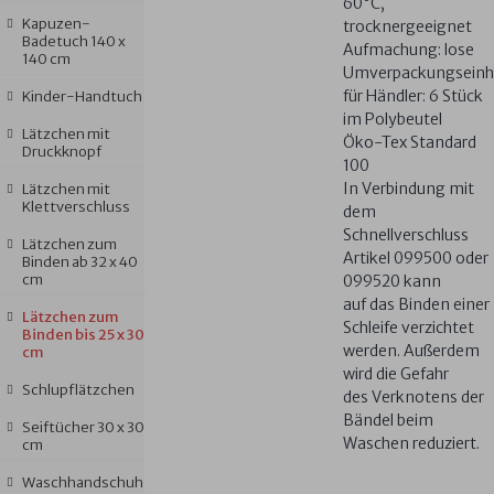
60°C,
Kapuzen-
trocknergeeignet
Badetuch 140 x
Aufmachung: lose
140 cm
Umverpackungseinh
für Händler: 6 Stück
Kinder-Handtuch
im Polybeutel
Lätzchen mit
Öko-Tex Standard
Druckknopf
100
In Verbindung mit
Lätzchen mit
Klettverschluss
dem
Schnellverschluss
Lätzchen zum
Artikel 099500 oder
Binden ab 32 x 40
cm
099520 kann
auf das Binden einer
Lätzchen zum
Schleife verzichtet
Binden bis 25 x 30
werden. Außerdem
cm
wird die Gefahr
Schlupflätzchen
des Verknotens der
Bändel beim
Seiftücher 30 x 30
Waschen reduziert.
cm
Waschhandschuh