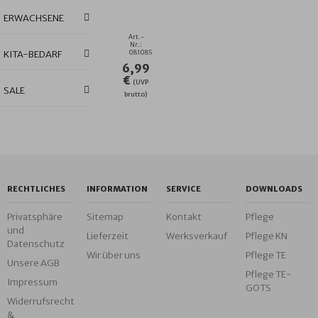
CHROM
ERWACHSENE
RIESEN-
KLETTLATZ
Art.-
GR
Nr.:
KITA-BEDARF
081085
30/45
6,99
€
(UVP
SALE
brutto)
RECHTLICHES
INFORMATION
SERVICE
DOWNLOADS
Privatsphäre
Sitemap
Kontakt
Pflege
und
Lieferzeit
Werksverkauf
Pflege KN
Datenschutz
Wir über uns
Pflege TE
Unsere AGB
Pflege TE-
Impressum
GOTS
Widerrufsrecht
&