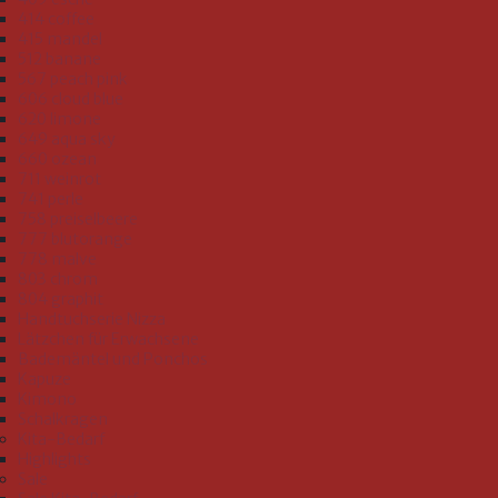
414 coffee
415 mandel
512 banane
567 peach pink
606 cloud blue
620 limone
649 aqua sky
660 ozean
711 weinrot
741 perle
758 preiselbeere
777 blutorange
778 malve
803 chrom
804 graphit
Handtuchserie Nizza
Lätzchen für Erwachsene
Bademäntel und Ponchos
Kapuze
Kimono
Schalkragen
Kita-Bedarf
Highlights
Sale