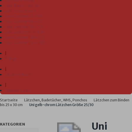
Sale Kita-Bedarf
Sale Baby-Frottier
Sale Erwachsene
Sale Größen 74-80
Sale Größen 86-92
Sale Größen 98-104
Sale Größen 110-128
Sale Größen 140-152
Sale Größen 164-188
|
Pflege
|
Fabrikverkauf
|
Händlersuche
Startseite
Lätzchen, Badetücher, WHS, Ponchos
Lätzchen zum Binden
bis 25 x 30 cm
Uni gelb-chrom Lätzchen Größe 25/30
Uni
KATEGORIEN