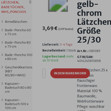
gelb-
LÄTZCHEN,
BADETÜCHER,
chrom
WHS, PONCHOS
Lätzche
Ärmellätzchen
3,69 €
Größe
(UVP brutto)
Bade-Poncho 60
x 75 cm
25/30
Bade-Poncho 80
Lieferzeit:
3-4 Tage
x 75 cm
Bestelleinheit:
1 Stück
Art.Nr.:
081089
Bade-Poncho 100
Lagerbestand:
mehr
GTIN/EAN:
x 80 cm
als 10 Stück
4016245810898
Geschenkkartons
Bindelätzchen 25 x
(KBT
IN DEN WARENKORB
80/80+WHS)
30 cm aus
flauschiger
Kapuzen-
Frottierware.
Badetuch 80 x 80
Material: 100 %
cm
Baumwolle,
Kapuzen-
Webfrottierware
Badetuch 100 x
Pflege: waschbar
100 cm