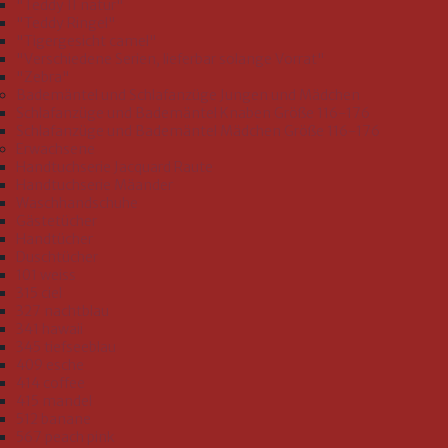
"Teddy II natur"
"Teddy Ringel"
"Tigergesicht camel"
"Verschiedene Serien, lieferbar solange Vorrat"
"Zebra"
Bademäntel und Schlafanzüge Jungen und Mädchen
Schlafanzüge und Bademäntel Knaben Größe 116-176
Schlafanzüge und Bademäntel Mädchen Größe 116-176
Erwachsene
Handtuchserie Jacquard Raute
Handtuchserie Mäander
Waschhandschuhe
Gästetücher
Handtücher
Duschtücher
101 weiss
315 ciel
327 nachtblau
341 hawaii
345 tiefseeblau
409 esche
414 coffee
415 mandel
512 banane
567 peach pink