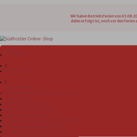
Wir haben Betriebsferien von 03.08.20
dahin erfolgt ist, noch vor den Ferie
Menü
Startseite
|
Wir über uns
|
Unsere Produkte
Lätzchen, Badetücher, WHS, Ponchos
Ärmellätzchen
Bade-Poncho 60 x 75 cm
Bade-Poncho 80 x 75 cm
Bade-Poncho 100 x 80 cm
Geschenkkartons (KBT 80/80+WHS)
Kapuzen-Badetuch 80 x 80 cm
Kapuzen-Badetuch 100 x 100 cm