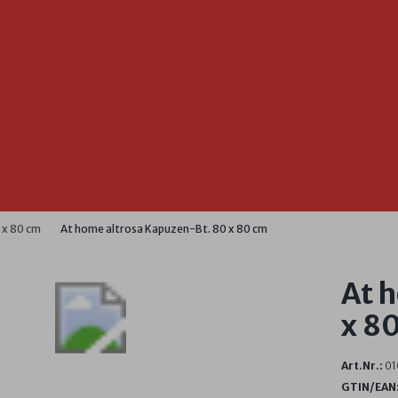
 x 80 cm
At home altrosa Kapuzen-Bt. 80 x 80 cm
At 
x 8
Art.Nr.:
01
GTIN/EAN