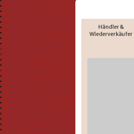
Kapuzen-Badetuch 140 x 140 cm
Kinder-Handtuch
Lätzchen mit Druckknopf
Lätzchen mit Klettverschluss
Lätzchen zum Binden ab 32 x 40 cm
Händler &
Lätzchen zum Binden bis 25 x 30 cm
Schlupflätzchen
Wiederverkäufer
Seiftücher 30 x 30 cm
Waschhandschuh 15 x 20 cm
Bio-Sortiment "GOTS"
Bademäntel und Badeoveralls Kleinkind Größe 74-116
Bademäntel
Badeoveralls
Serien "Baby und Kleinkind"
" Uni-Serie Musselin"
" Uni-Serie" zum Besticken
" Beschichtete Lätzchen 2-lagig
" Beschichtete Lätzchen mit Druckmotiv"
" Bio-Serie Uni (GOTS)"
" Bio-Serie At home (GOTS)"
" Bio-Serie Dinofamilie rosa (GOTS)"
" Bio-Serie Dinofamilie stahlblau (GOTS)"
" Bio-Serie Dinos bleu (GOTS)
" Bio-Serie Eichhörnchen flieder (GOTS)"
" Bio-Serie Grashüpfer hellgrün (GOTS)"