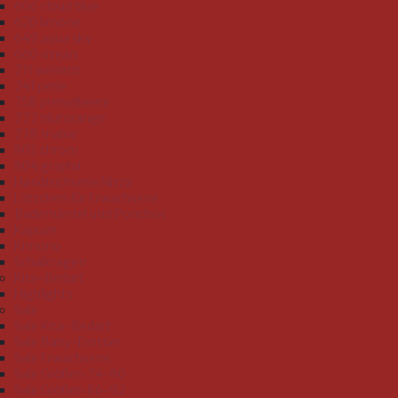
606 cloud blue
620 limone
649 aqua sky
660 ozean
711 weinrot
741 perle
758 preiselbeere
777 blutorange
778 malve
803 chrom
804 graphit
Handtuchserie Nizza
Lätzchen für Erwachsene
Bademäntel und Ponchos
Kapuze
Kimono
Schalkragen
Kita-Bedarf
Highlights
Sale
Sale Kita-Bedarf
Sale Baby-Frottier
Sale Erwachsene
Sale Größen 74-80
Sale Größen 86-92