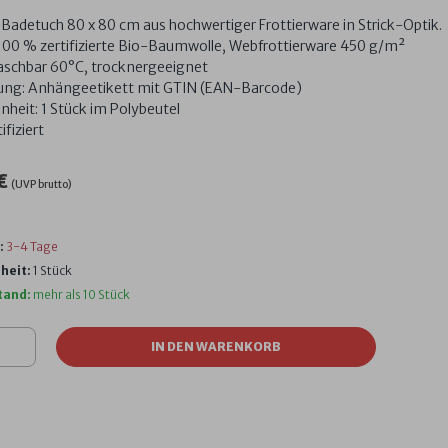
adetuch 80 x 80 cm aus hochwertiger Frottierware in Strick-Optik.
 100 % zertifizierte Bio-Baumwolle, Webfrottierware 450 g/m²
aschbar 60°C, trocknergeeignet
ng: Anhängeetikett mit GTIN (EAN-Barcode)
nheit: 1 Stück im Polybeutel
fiziert
 €
(UVP brutto)
:
3-4 Tage
heit:
1 Stück
tand:
mehr als 10 Stück
IN DEN WARENKORB