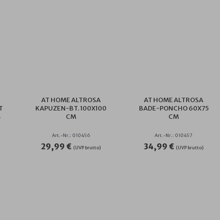
AT HOME ALTROSA
AT HOME ALTROSA
T
KAPUZEN-BT. 100X100
BADE-PONCHO 60X75
4
CM
CM
Art.-Nr.: 010456
Art.-Nr.: 010457
29,99 €
34,99 €
(UVP brutto)
(UVP brutto)