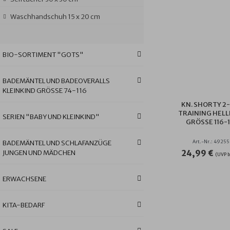
Waschhandschuh 15 x 20 cm
BIO-SORTIMENT "GOTS"
BADEMÄNTEL UND BADEOVERALLS
KLEINKIND GRÖSSE 74-116
KN. SHORTY 2-
TRAINING HEL
SERIEN "BABY UND KLEINKIND"
GRÖSSE 116-1
Art.-Nr.: 4925
BADEMÄNTEL UND SCHLAFANZÜGE
24,99 €
JUNGEN UND MÄDCHEN
(UVP b
ERWACHSENE
KITA-BEDARF