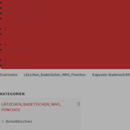
Sale Größen 98-104
Sale Größen 110-128
Sale Größen 140-152
Sale Größen 164-188
|
Pflege
|
Fabrikverkauf
|
Händlersuche
Startseite
Lätzchen, Badetücher, WHS, Ponchos
Kapuzen-Badetuch 80
KATEGORIEN
LÄTZCHEN, BADETÜCHER, WHS,
PONCHOS
Ärmellätzchen