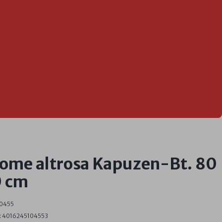
home altrosa Kapuzen-Bt. 80
0 cm
0455
:
4016245104553