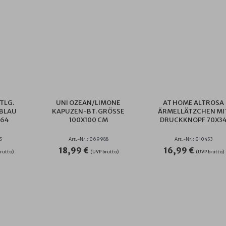
TLG.
UNI OZEAN/LIMONE
AT HOME ALTROSA
LBLAU
KAPUZEN-BT. GRÖSSE 1
ÄRMELLÄTZCHEN MI
64
00X100 CM
DRUCKKNOPF 70X3
55
Art.-Nr.: 069988
Art.-Nr.: 010453
18,99 €
16,99 €
rutto)
(UVP brutto)
(UVP brutto)