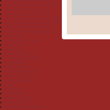
" Bio-Serie Hund koralle (GOTS)"
" Bio-Serie Hund rauchblau (GOTS)"
" Bio-Serie Igel blau (GOTS)"
" Bio-Serie Igel rosa (GOTS)"
" Bio-Serie Igel Schnecke rosa (GOTS)"
" Bio-Serie Jacquard Teddy (GOTS)"
" Bio-Serie Walfamilie (GOTS)"
" Doubleface: Single mit Frottee"
"Bienen gelb"
"Einhorn light mauve"
"Eisbär mint"
"Ente mais"
"Ente-Junge mint"
"Erdmännchen pinie"
"Esel hellgrau"
"Faultier helloliv
"Feuerwehr royalblau"
"Frosch limone"
"Hase bubblegum"
"Lama"
"Lok ozean"
"Löwe helloliv"
"Pinguine eisblau"
"Seehund grau"
"Seepferdchen hellflieder"