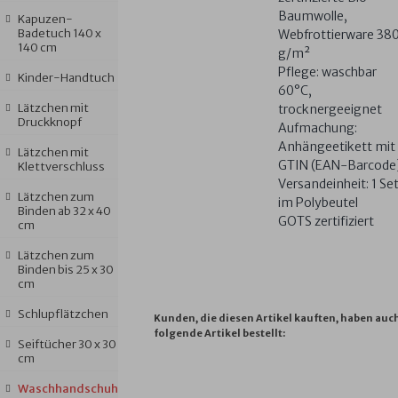
Baumwolle,
Kapuzen-
Badetuch 140 x
Webfrottierware 38
140 cm
g/m²
Pflege: waschbar
Kinder-Handtuch
60°C,
Lätzchen mit
trocknergeeignet
Druckknopf
Aufmachung:
Anhängeetikett mit
Lätzchen mit
GTIN (EAN-Barcode
Klettverschluss
Versandeinheit: 1 Se
Lätzchen zum
im Polybeutel
Binden ab 32 x 40
GOTS zertifiziert
cm
Lätzchen zum
Binden bis 25 x 30
cm
Schlupflätzchen
Kunden, die diesen Artikel kauften, haben auc
folgende Artikel bestellt:
Seiftücher 30 x 30
cm
Waschhandschuh
NIZZA
JACQUARD
JACQUARD
AT
U