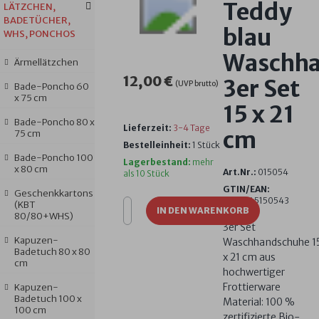
Teddy
LÄTZCHEN,
BADETÜCHER,
blau
WHS, PONCHOS
Waschh
Ärmellätzchen
12,00 €
3er Set
(UVP brutto)
Bade-Poncho 60
x 75 cm
15 x 21
Bade-Poncho 80 x
Lieferzeit:
3-4 Tage
cm
75 cm
Bestelleinheit:
1 Stück
Bade-Poncho 100
Lagerbestand:
mehr
x 80 cm
Art.Nr.:
015054
als 10 Stück
GTIN/EAN:
Geschenkkartons
4016245150543
(KBT
IN DEN WARENKORB
80/80+WHS)
3er Set
Kapuzen-
Waschhandschuhe 1
Badetuch 80 x 80
x 21 cm aus
cm
hochwertiger
Frottierware
Kapuzen-
Badetuch 100 x
Material: 100 %
100 cm
zertifizierte Bio-