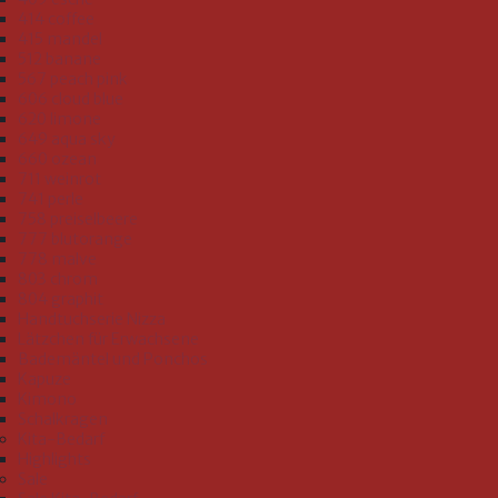
414 coffee
415 mandel
512 banane
567 peach pink
606 cloud blue
620 limone
649 aqua sky
660 ozean
711 weinrot
741 perle
758 preiselbeere
777 blutorange
778 malve
803 chrom
804 graphit
Handtuchserie Nizza
Lätzchen für Erwachsene
Bademäntel und Ponchos
Kapuze
Kimono
Schalkragen
Kita-Bedarf
Highlights
Sale