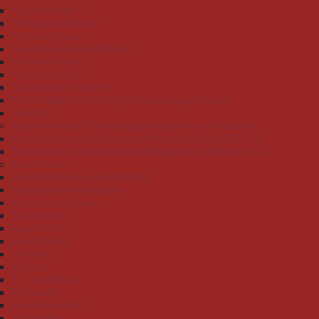
"Löwe helloliv"
"Pinguine eisblau"
"Seehund grau"
"Seepferdchen hellflieder"
"Teddy II natur"
"Teddy Ringel"
"Tigergesicht camel"
"Verschiedene Serien, lieferbar solange Vorrat"
"Zebra"
Bademäntel und Schlafanzüge Jungen und Mädchen
Schlafanzüge und Bademäntel Knaben Größe 116-176
Schlafanzüge und Bademäntel Mädchen Größe 116-176
Erwachsene
Handtuchserie Jacquard Raute
Handtuchserie Mäander
Waschhandschuhe
Gästetücher
Handtücher
Duschtücher
101 weiss
315 ciel
327 nachtblau
341 hawaii
345 tiefseeblau
409 esche