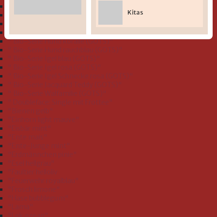
" Bio-Serie Dinofamilie stahlblau (GOTS)"
Kitas
" Bio-Serie Dinos bleu (GOTS)
" Bio-Serie Eichhörnchen flieder (GOTS)"
" Bio-Serie Grashüpfer hellgrün (GOTS)"
" Bio-Serie Hund koralle (GOTS)"
" Bio-Serie Hund rauchblau (GOTS)"
" Bio-Serie Igel blau (GOTS)"
" Bio-Serie Igel rosa (GOTS)"
" Bio-Serie Igel Schnecke rosa (GOTS)"
" Bio-Serie Jacquard Teddy (GOTS)"
" Bio-Serie Walfamilie (GOTS)"
" Doubleface: Single mit Frottee"
"Bienen gelb"
"Einhorn light mauve"
"Eisbär mint"
"Ente mais"
"Ente-Junge mint"
"Erdmännchen pinie"
"Esel hellgrau"
"Faultier helloliv
"Feuerwehr royalblau"
"Frosch limone"
"Hase bubblegum"
"Lama"
"Lok ozean"