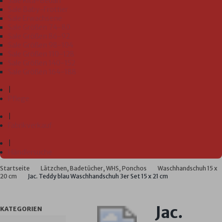
Sale Kita-Bedarf
Sale Baby-Frottier
Sale Erwachsene
Sale Größen 74-80
Sale Größen 86-92
Sale Größen 98-104
Sale Größen 110-128
Sale Größen 140-152
Sale Größen 164-188
|
Pflege
|
Fabrikverkauf
|
Händlersuche
Startseite
Lätzchen, Badetücher, WHS, Ponchos
Waschhandschuh 15 x
20 cm
Jac. Teddy blau Waschhandschuh 3er Set 15 x 21 cm
Jac.
KATEGORIEN