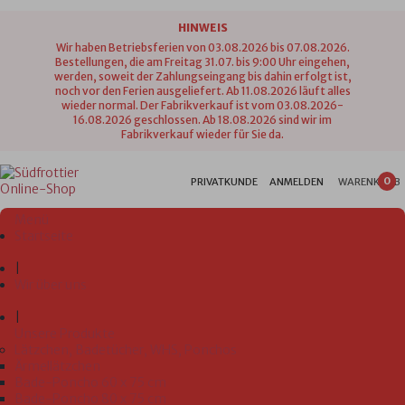
HINWEIS
Wir haben Betriebsferien von 03.08.2026 bis 07.08.2026.
Bestellungen, die am Freitag 31.07. bis 9:00 Uhr eingehen,
werden, soweit der Zahlungseingang bis dahin erfolgt ist,
noch vor den Ferien ausgeliefert. Ab 11.08.2026 läuft alles
wieder normal. Der Fabrikverkauf ist vom 03.08.2026-
16.08.2026 geschlossen. Ab 18.08.2026 sind wir im
Fabrikverkauf wieder für Sie da.
0
PRIVATKUNDE
ANMELDEN
WARENKORB
Menü
Startseite
|
Wir über uns
|
Unsere Produkte
Lätzchen, Badetücher, WHS, Ponchos
Ärmellätzchen
Bade-Poncho 60 x 75 cm
Bade-Poncho 80 x 75 cm